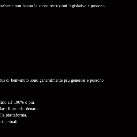
taforme non hanno le stesse restrizioni legislative e possono
onus di benvenuto sono generalmente più generosi e possono
fino all’100% o più.
iare il proprio denaro.
lla piattaforma.
i abituali.