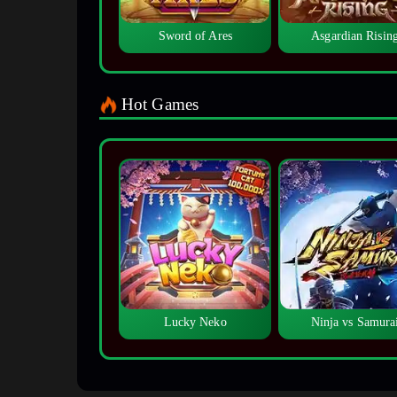
Sword of Ares
Asgardian Risin
Hot Games
Lucky Neko
Ninja vs Samura