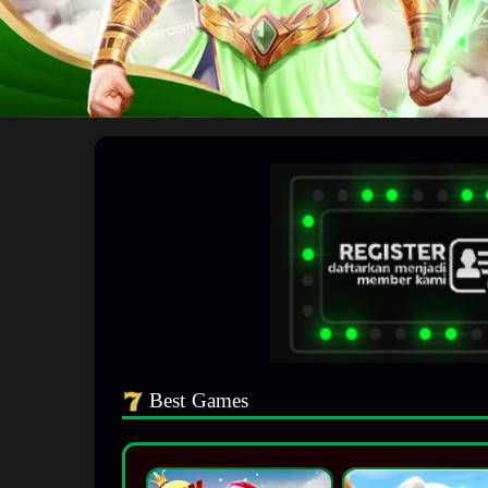
Best Games