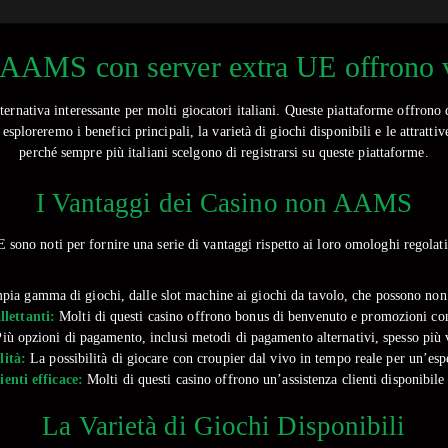
AAMS con server extra UE offrono van
nativa interessante per molti giocatori italiani. Queste piattaforme offrono 
o esploreremo i benefici principali, la varietà di giochi disponibili e le attrat
perché sempre più italiani scelgono di registrarsi su queste piattaforme.
I Vantaggi dei Casino non AAMS
ono noti per fornire una serie di vantaggi rispetto ai loro omologhi regolati. 
ia gamma di giochi, dalle slot machine ai giochi da tavolo, che possono non
lettanti:
Molti di questi casino offrono bonus di benvenuto e promozioni con
iù opzioni di pagamento, inclusi metodi di pagamento alternativi, spesso più 
lità:
La possibilità di giocare con croupier dal vivo in tempo reale per un’esp
ienti efficace:
Molti di questi casino offrono un’assistenza clienti disponibile
La Varietà di Giochi Disponibili