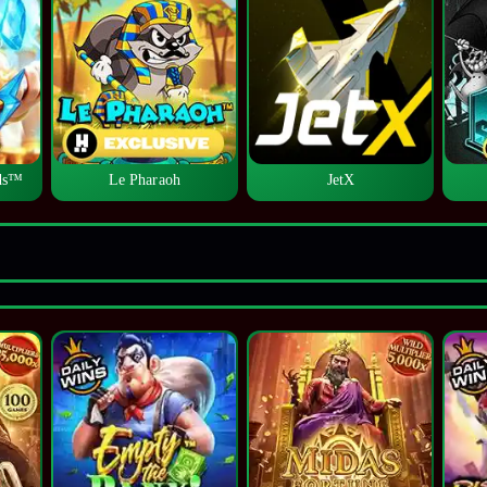
lds™
Le Pharaoh
JetX