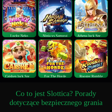
Lucky Neko
Ninja vs Samurai
Athena luck Spread
Caishen luck Spread
For The Horde
Rooster Rumble
Co to jest Slottica? Porady
dotyczące bezpiecznego grania