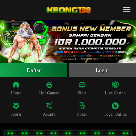
Beranda
Slot Online
Live Casino
Sportsbook
Arcade
Togel Online
Daftar
Login
Poker
Whatsapp
Home
Hot Games
Slots
Live Casino
Telegram
Sports
Arcade
Poker
Togel Online
Livechat