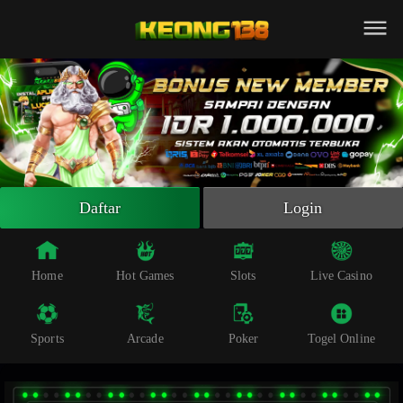
Beranda
Slot Online
Live Casino
Sportsbook
Arcade
Togel Online
Daftar
Login
Poker
Whatsapp
Home
Hot Games
Slots
Live Casino
Telegram
Sports
Arcade
Poker
Togel Online
Livechat