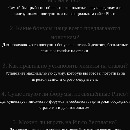
Самый быстрый способ — это ознакомиться с руководствами и
видеоуроками, доступными на официальном сайте Pinco.
2. Какие бонусы чаще всего предлагаются
новичкам?
Для новичков часто доступны бонусы на первый депозит, бесплатные
спины и кэшбэк на ставки.
3. Как правильно установить лимиты на ставки?
Установите максимальную сумму, которую вы готовы потратить за
игровой сеанс, и строго следуйте ей.
4. Существуют ли форумы, посвящённые Pinco?
Да, существует множество форумов и сообществ, где игроки обсуждают
стратегии и делятся опытом.
5. Можно ли играть на Pinco бесплатно?
Да, многие игры на платформе имеют бесплатные версии, что