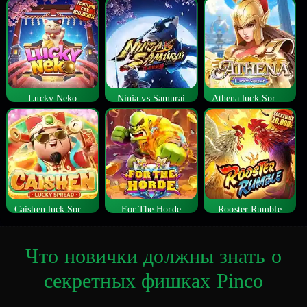
Lucky Neko
Ninja vs Samurai
Athena luck Spread
Caishen luck Spread
For The Horde
Rooster Rumble
Что новички должны знать о
секретных фишках Pinco