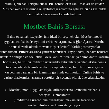
etkinliğinin canlı akışını sunar. Bu, bahisçilerin canlı maçları doğrudan
Mostbet website sitesinde izleyebileceği anlamına gelir ve bu da kesinlikle
canlı bahis heyecanına katkıda bulunur.
Mostbet Bahis Borsası
Bahis oynamak isteyenler için ideal bir seçenek olan Mostbet mobil
uygulaması, bahis deneyimini cebinize taşımanızı sağlar. Ayrıca, Mostbet
bonus düzenli olarak mevcut müşterilerine” “farklı promosyonlar
sunmaktadır. Bunlar arasında yatırım bonusları, kayıp iadesi, bedava bahisler,
ücretsiz dönüşler ve özel etkinliklere katılım fırsatları yer almaktadır. Yatırım
bonusları, belirli bir miktarın üzerindeki yatırımlara yapılan ekstra bonus
tutarları olarak tanımlanabilir. Kayıp iadesi ise, belirli bir süre içinde
kaybedilen paraların bir kısmının geri iade edilmesidir. Online bahis ve
casino platformları arasında popüler bir seçenek olarak öne çıkmaktadır.
Mostbet, mobil uygulamasıyla kullanıcılarına kesintisiz bir bahis
deneyimi sunmaktadır.
Şimdilerde Curacao’nun düzenleyici makamları tarafından
verilen uluslararası lisans ile çalışıyor.