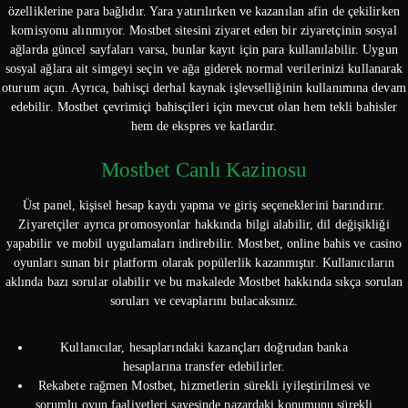
özelliklerine para bağlıdır. Yara yatırılırken ve kazanılan afin de çekilirken
komisyonu alınmıyor. Mostbet sitesini ziyaret eden bir ziyaretçinin sosyal
ağlarda güncel sayfaları varsa, bunlar kayıt için para kullanılabilir. Uygun
sosyal ağlara ait simgeyi seçin ve ağa giderek normal verilerinizi kullanarak
oturum açın. Ayrıca, bahisçi derhal kaynak işlevselliğinin kullanımına devam
edebilir. Mostbet çevrimiçi bahisçileri için mevcut olan hem tekli bahisler
hem de ekspres ve katlardır.
Mostbet Canlı Kazinosu
Üst panel, kişisel hesap kaydı yapma ve giriş seçeneklerini barındırır.
Ziyaretçiler ayrıca promosyonlar hakkında bilgi alabilir, dil değişikliği
yapabilir ve mobil uygulamaları indirebilir. Mostbet, online bahis ve casino
oyunları sunan bir platform olarak popülerlik kazanmıştır. Kullanıcıların
aklında bazı sorular olabilir ve bu makalede Mostbet hakkında sıkça sorulan
soruları ve cevaplarını bulacaksınız.
Kullanıcılar, hesaplarındaki kazançları doğrudan banka
hesaplarına transfer edebilirler.
Rekabete rağmen Mostbet, hizmetlerin sürekli iyileştirilmesi ve
sorumlu oyun faaliyetleri sayesinde pazardaki konumunu sürekli