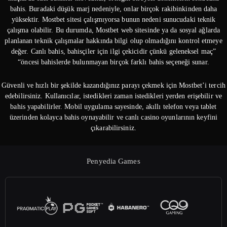
bahis. Buradaki düşük marj nedeniyle, onlar birçok rakibinkinden daha
yüksektir. Mostbet sitesi çalışmıyorsa bunun nedeni sunucudaki teknik
çalışma olabilir. Bu durumda, Mostbet web sitesinde ya da sosyal ağlarda
planlanan teknik çalışmalar hakkında bilgi olup olmadığını kontrol etmeye
değer. Canlı bahis, bahisçiler için ilgi çekicidir çünkü geleneksel maç”
“öncesi bahislerde bulunmayan birçok farklı bahis seçeneği sunar.
Güvenli ve hızlı bir şekilde kazandığınız parayı çekmek için Mostbet’i tercih
edebilirsiniz. Kullanıcılar, istedikleri zaman istedikleri yerden erişebilir ve
bahis yapabilirler. Mobil uygulama sayesinde, akıllı telefon veya tablet
üzerinden kolayca bahis oynayabilir ve canlı casino oyunlarının keyfini
çıkarabilirsiniz.
Penyedia Games