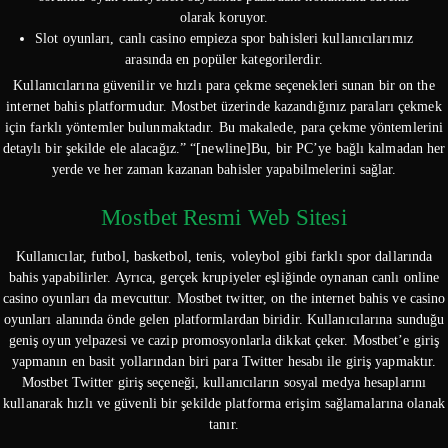
olarak koruyor.
Slot oyunları, canlı casino empieza spor bahisleri kullanıcılarımız
arasında en popüler kategorilerdir.
Kullanıcılarına güvenilir ve hızlı para çekme seçenekleri sunan bir on the
internet bahis platformudur. Mostbet üzerinde kazandığınız paraları çekmek
için farklı yöntemler bulunmaktadır. Bu makalede, para çekme yöntemlerini
detaylı bir şekilde ele alacağız.” “[newline]Bu, bir PC’ye bağlı kalmadan her
yerde ve her zaman kazanan bahisler yapabilmelerini sağlar.
Mostbet Resmi Web Sitesi
Kullanıcılar, futbol, ​​basketbol, ​​tenis, voleybol gibi farklı spor dallarında
bahis yapabilirler. Ayrıca, gerçek krupiyeler eşliğinde oynanan canlı online
casino oyunları da mevcuttur. Mostbet twitter, on the internet bahis ve casino
oyunları alanında önde gelen platformlardan biridir. Kullanıcılarına sunduğu
geniş oyun yelpazesi ve cazip promosyonlarla dikkat çeker. Mostbet’e giriş
yapmanın en basit yollarından biri para Twitter hesabı ile giriş yapmaktır.
Mostbet Twitter giriş seçeneği, kullanıcıların sosyal medya hesaplarını
kullanarak hızlı ve güvenli bir şekilde platforma erişim sağlamalarına olanak
tanır.