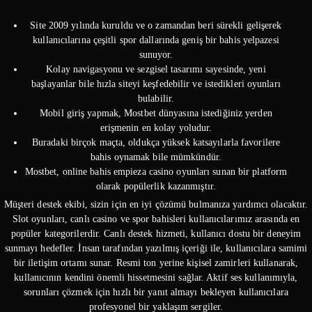
Site 2009 yılında kuruldu ve o zamandan beri sürekli gelişerek
kullanıcılarına çeşitli spor dallarında geniş bir bahis yelpazesi
sunuyor.
Kolay navigasyonu ve sezgisel tasarımı sayesinde, yeni
başlayanlar bile hızla siteyi keşfedebilir ve istedikleri oyunları
bulabilir.
Mobil giriş yapmak, Mostbet dünyasına istediğiniz yerden
erişmenin en kolay yoludur.
Buradaki birçok maçta, oldukça yüksek katsayılarla favorilere
bahis oynamak bile mümkündür.
Mostbet, online bahis empieza casino oyunları sunan bir platform
olarak popülerlik kazanmıştır.
Müşteri destek ekibi, sizin için en iyi çözümü bulmanıza yardımcı olacaktır.
Slot oyunları, canlı casino ve spor bahisleri kullanıcılarımız arasında en
popüler kategorilerdir. Canlı destek hizmeti, kullanıcı dostu bir deneyim
sunmayı hedefler. İnsan tarafından yazılmış içeriği ile, kullanıcılara samimi
bir iletişim ortamı sunar. Resmi ton yerine kişisel zamirleri kullanarak,
kullanıcının kendini önemli hissetmesini sağlar. Aktif ses kullanımıyla,
sorunları çözmek için hızlı bir yanıt almayı bekleyen kullanıcılara
profesyonel bir yaklaşım sergiler.