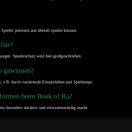
 Spieler jederzeit und überall spielen können.
fair?
 sorgen. Spielerschutz wird hier großgeschrieben.
zu gewinnen?
n, z.B. durch variierende Einsatzhöhen und Spieltempo.
attformen beim Book of Ra?
nis besonders attraktiv und vertrauenswürdig macht.