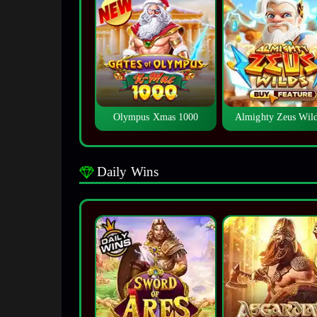
Olympus Xmas 1000
Almighty Zeus Wi
Daily Wins