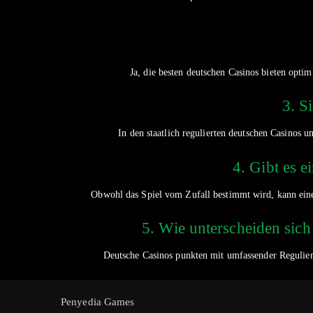
Ja, die besten deutschen Casinos bieten optim
3. S
In den staatlich regulierten deutschen Casinos u
4. Gibt es 
Obwohl das Spiel vom Zufall bestimmt wird, kann eine 
5. Wie unterscheiden sich
Deutsche Casinos punkten mit umfassender Regulieru
Penyedia Games