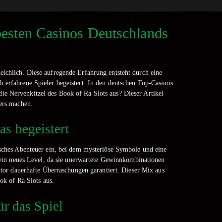
besten Casinos Deutschlands
eichlich. Diese aufregende Erfahrung entsteht durch eine
 erfahrene Spieler begeistert. In den deutschen Top-Casinos
e Nervenkitzel des Book of Ra Slots aus? Dieser Artikel
ders machen.
as begeistert
tisches Abenteuer ein, bei dem mysteriöse Symbole und eine
ein neues Level, da sie unerwartete Gewinnkombinationen
aktor dauerhafte Überraschungen garantiert. Dieser Mix aus
k of Ra Slots aus.
r das Spiel