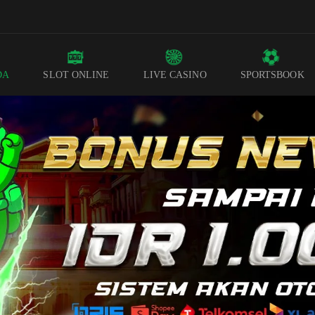
DA
SLOT ONLINE
LIVE CASINO
SPORTSBOOK