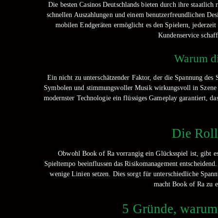
Die besten Casinos Deutschlands bieten durch ihre staatlich
schnellen Auszahlungen und einem benutzerfreundlichen Desi
mobilen Endgeräten ermöglicht es den Spielern, jederzei
Kundenservice schaff
Warum die
Ein nicht zu unterschätzender Faktor, der die Spannung des S
Symbolen und stimmungsvoller Musik wirkungsvoll in Szene ge
modernster Technologie ein flüssiges Gameplay garantiert, das
Die Roll
Obwohl Book of Ra vorrangig ein Glücksspiel ist, gibt e
Spieltempo beeinflussen das Risikomanagement entscheidend. S
wenige Linien setzen. Dies sorgt für unterschiedliche Spa
macht Book of Ra zu e
5 Gründe, warum d