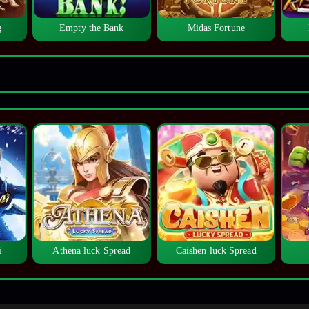
g
Empty the Bank
Midas Fortune
i
Athena luck Spread
Caishen luck Spread