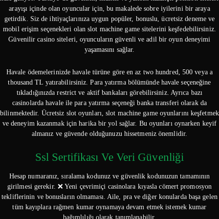
arayışı içinde olan oyuncular için, bu makalede sobre iyilerini bir araya
getirdik. Siz de ihtiyaçlarınıza uygun popüler, bonuslu, ücretsiz deneme ve
mobil erişim seçenekleri olan slot machine game sitelerini keşfedebilirsiniz.
Güvenilir casino siteleri, oyuncuların güvenli ve adil bir oyun deneyimi
yaşamasını sağlar.
Havale ödemelerinizde havale türüne göre en az two hundred, 500 veya a
thousand TL yatırabilirsiniz. Para yatırma bölümünde havale seçeneğine
tıkladığınızda restrict ve aktif bankaları görebilirsiniz. Ayrıca bazı
casinolarda havale ile para yatırma seçeneği banka transferi olarak da
bilinmektedir. Ücretsiz slot oyunları, slot machine game oyunlarını keşfetmek
ve deneyim kazanmak için harika bir yol sağlar. Bu oyunları oynarken keyif
almanız ve güvende olduğunuzu hissetmeniz önemlidir.
Ssl Sertifikası Ve Veri Güvenliği
Hesap numaranız, sıralama kodunuz ve güvenlik kodunuzun tamamının
girilmesi gerekir. ❌ Yeni çevrimiçi casinolara kıyasla cömert promosyon
tekliflerinin ve bonusların olmaması. Aile, pra ve diğer konularda başa gelen
tüm kayıplara rağmen kumar oynamaya devam etmek istemek kumar
bağımlılığı olarak tanımlanabilir.