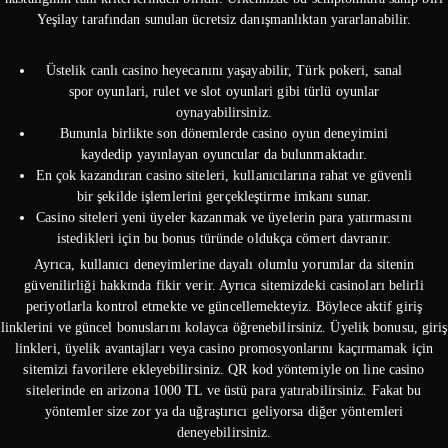
Yeşilay tarafından sunulan ücretsiz danışmanlıktan yararlanabilir.
Üstelik canlı casino heyecanını yaşayabilir, Türk pokeri, sanal
spor oyunlari, rulet ve slot oyunlari gibi türlü oyunlar
oynayabilirsiniz.
Bununla birlikte son dönemlerde casino oyun deneyimini
kaydedip yayınlayan oyuncular da bulunmaktadır.
En çok kazandıran casino siteleri, kullanıcılarına rahat ve güvenli
bir şekilde işlemlerini gerçekleştirme imkanı sunar.
Casino siteleri yeni üyeler kazanmak ve üyelerin para yatırmasını
istedikleri için bu bonus türünde oldukça cömert davranır.
Ayrıca, kullanıcı deneyimlerine dayalı olumlu yorumlar da sitenin
güvenilirliği hakkında fikir verir. Ayrıca sitemizdeki casinoları belirli
periyotlarla kontrol etmekte ve güncellemekteyiz. Böylece aktif giriş
linklerini ve güncel bonuslarını kolayca öğrenebilirsiniz. Üyelik bonusu, giriş
linkleri, üyelik avantajları veya casino promosyonlarını kaçırmamak için
sitemizi favorilere ekleyebilirsiniz. QR kod yöntemiyle on line casino
sitelerinde en arizona 1000 TL ve üstü para yatırabilirsiniz. Fakat bu
yöntemler size zor ya da uğraştırıcı geliyorsa diğer yöntemleri
deneyebilirsiniz.