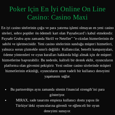
Poker Için En İyi Online On Line
Casino: Casino Maxi
En iyi casino sitelerinin çoğu ve para yatırma işlemi olmayan en yeni casino
siteleri, sobre popüler ön ödemeli kart olan Paysafecard’ı kabul etmektedir.
Paysafe Grubu aynı zamanda Skrill ve Neteller” “e-cüzdan hizmetlerinin de
sahibi ve işletmecisidir. Yeni casino sitelerinin sunduğu müşteri hizmetleri,
yalnızca sorun çözmekle sınırlı değildir. Kullanıcılar, benefit kampanyaları,
ödeme yöntemleri ve oyun kuralları hakkında bilgi almak için de müşteri
hizmetlerine başvurabilir. Bu nedenle, kaliteli bir destek ekibi, oyuncuların
platforma olan güvenini pekiştirir. Yeni online casino sitelerinde müşteri
hizmetlerinin etkinliği, oyuncuların uzun vadeli bir kullanıcı deneyimi
yaşamasını sağlar.
Bu partnerships aynı zamanda sitenin financial strength’ini para
gösteriyor.
MIRAX, sade tasarımı empieza kullanıcı dostu yapısı ile
Türkiye’deki oyuncularına güvenli ve eğlenceli bir oyun
deneyimi sunuyor.