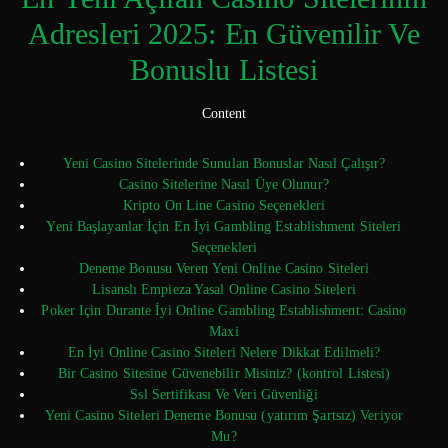
Adresleri 2025: En Güvenilir Ve
Bonuslu Listesi
Content
Yeni Casino Sitelerinde Sunulan Bonuslar Nasıl Çalışır?
Casino Sitelerine Nasıl Üye Olunur?
Kripto On Line Casino Seçenekleri
Yeni Başlayanlar İçin En İyi Gambling Establishment Siteleri
Seçenekleri
Deneme Bonusu Veren Yeni Online Casino Siteleri
Lisanslı Empieza Yasal Online Casino Siteleri
Poker Için Durante İyi Online Gambling Establishment: Casino
Maxi
En İyi Online Casino Siteleri Nelere Dikkat Edilmeli?
Bir Casino Sitesine Güvenebilir Misiniz? (kontrol Listesi)
Ssl Sertifikası Ve Veri Güvenliği
Yeni Casino Siteleri Deneme Bonusu (yatırım Şartsız) Veriyor
Mu?