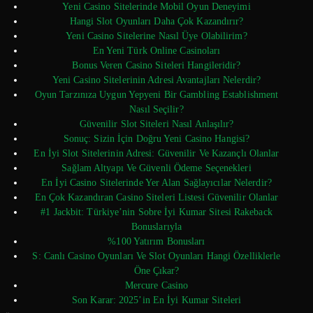
Yeni Casino Sitelerinde Mobil Oyun Deneyimi
Hangi Slot Oyunları Daha Çok Kazandırır?
Yeni Casino Sitelerine Nasıl Üye Olabilirim?
En Yeni Türk Online Casinoları
Bonus Veren Casino Siteleri Hangileridir?
Yeni Casino Sitelerinin Adresi Avantajları Nelerdir?
Oyun Tarzınıza Uygun Yepyeni Bir Gambling Establishment
Nasıl Seçilir?
Güvenilir Slot Siteleri Nasıl Anlaşılır?
Sonuç: Sizin İçin Doğru Yeni Casino Hangisi?
En İyi Slot Sitelerinin Adresi: Güvenilir Ve Kazançlı Olanlar
Sağlam Altyapı Ve Güvenli Ödeme Seçenekleri
En İyi Casino Sitelerinde Yer Alan Sağlayıcılar Nelerdir?
En Çok Kazandıran Casino Siteleri Listesi Güvenilir Olanlar
#1 Jackbit: Türkiye’nin Sobre İyi Kumar Sitesi Rakeback
Bonuslarıyla
%100 Yatırım Bonusları
S: Canlı Casino Oyunları Ve Slot Oyunları Hangi Özelliklerle
Öne Çıkar?
Mercure Casino
Son Karar: 2025’in En İyi Kumar Siteleri