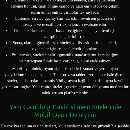
Lisanslı markalar, %100 hoşgeldin bonusu, para yatırmadan
deneme bonusu, canlı online casino ve hızlı em virtude de çekimi
sunan en iyi online casinolar tek sayfada.
Customer service quality’sini test edin, revulsion processes’i
deneyin ve overall user experience’ı evaluate edin.
Ek olarak, kumarhaneler bazen seçtiğiniz ödeme yöntemi için
sahiplik belgelerini ister.
Sonuç olarak, güvenilir slot siteleri ve lisanslı position siteleri,
oyuncular için en ideal tercih olacaktır.
Bu lisanslar, sitelerin belirli güvenlik standartlarını karşıladığını
ve participant funds’ların korunduğunu assurée ediyor.
Mobil uyumluluk, oyuncuların istedikleri zaman ve yerde oyun
oynayabilmesine olanak tanır. Telefon veya tablet üzerinden erişilebilen bu
siteler, kullanıcıların masaüstü bilgisayara bağlı kalmadan oyun keyfi
yaşamasını sağlar. Yeni casino siteleri, çevrimiçi oyun dünyasına modern bir
soluk getiren platformlardır.
Yeni Gambling Establishment Sitelerinde
Mobil Oyun Deneyimi
En çok kazandıran casino siteleri, kullanıcılarına rahat ve güvenli bir şekilde