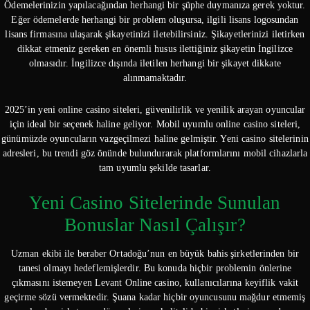
Ödemelerinizin yapılacağından herhangi bir şüphe duymanıza gerek yoktur.
Eğer ödemelerde herhangi bir problem oluşursa, ilgili lisans logosundan
lisans firmasına ulaşarak şikayetinizi iletebilirsiniz. Şikayetlerinizi iletirken
dikkat etmeniz gereken en önemli husus ilettiğiniz şikayetin İngilizce
olmasıdır. İngilizce dışında iletilen herhangi bir şikayet dikkate
alınmamaktadır.
2025’in yeni online casino siteleri, güvenilirlik ve yenilik arayan oyuncular
için ideal bir seçenek haline geliyor. Mobil uyumlu online casino siteleri,
günümüzde oyuncuların vazgeçilmezi haline gelmiştir. Yeni casino sitelerinin
adresleri, bu trendi göz önünde bulundurarak platformlarını mobil cihazlarla
tam uyumlu şekilde tasarlar.
Yeni Casino Sitelerinde Sunulan
Bonuslar Nasıl Çalışır?
Uzman ekibi ile beraber Ortadoğu’nun en büyük bahis şirketlerinden bir
tanesi olmayı hedeflemişlerdir. Bu konuda hiçbir problemin önlerine
çıkmasını istemeyen Levant Online casino, kullanıcılarına keyiflik vakit
geçirme sözü vermektedir. Şuana kadar hiçbir oyuncusunu mağdur etmemiş