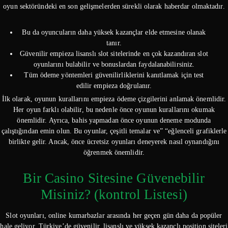
oyun sektöründeki en son gelişmelerden sürekli olarak haberdar olmaktadır.
Bu da oyuncuların daha yüksek kazançlar elde etmesine olanak
tanır.
Güvenilir empieza lisanslı slot sitelerinde en çok kazandıran slot
oyunlarını bulabilir ve bonuslardan faydalanabilirsiniz.
Tüm ödeme yöntemleri güvenilirliklerini kanıtlamak için test
edilir empieza doğrulanır.
İlk olarak, oyunun kurallarını empieza ödeme çizgilerini anlamak önemlidir.
Her oyun farklı olabilir, bu nedenle önce oyunun kurallarını okumak
önemlidir. Ayrıca, bahis yapmadan önce oyunun deneme modunda
çalıştığından emin olun. Bu oyunlar, çeşitli temalar ve” “eğlenceli grafiklerle
birlikte gelir. Ancak, önce ücretsiz oyunları deneyerek nasıl oynandığını
öğrenmek önemlidir.
Bir Casino Sitesine Güvenebilir
Misiniz? (kontrol Listesi)
Slot oyunları, online kumarbazlar arasında her geçen gün daha da popüler
hale geliyor. Türkiye’de güvenilir, lisanslı ve yüksek kazançlı position siteleri