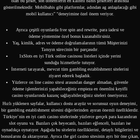
olan bu şirket, son dönemlerin en kaliteli bahis şirketleri arasında
gösterilmektedir. Mobilbahis gibi platformlar, adından ag anlaşılacağı gibi
mobil kullanıcı” “deneyimine özel önem veriyor.
Ayrıca çeşitli oyunlarda free spin and rewrite, para iadesi ve
ödeme yöntemine özel bonus kazanabilirsiniz.
Yaş, kimlik, adres ve ödeme doğrulamalarının tümü Müşterinizi
Tanıyın sürecinin bir parçasıdır.
1xSlots en iyi Türk online casinosu listeleri içinde yerini
sunduğu hizmetlerle tutuyor.
İnterneti tarayarak, mevcut tüm gambling establishment sitelerini
ziyaret ederek başladık.
Yüzlerce on line casino sitesi arasından danger almadan, güvenle
ödeme işlemlerinizi yapabileceğiniz empieza en önemlisi keyifli
casino oyunlarında kazanç sağlayabileceğiniz siteleri öneriyoruz.
Hızlı yüklenen sayfalar, kullanıcı dostu arayüz ve sorunsuz oyun deneyimi,
bir gambling establishment sitesini diğerlerinden ayıran önemli özelliklerdir.
Türkiye’nin en iyi canlı casino sitelerinde yüzlerce gerçek para kazandıran
slot oyunu va. Bazıları çok heyecanlı, bazıları eğlenceli, bazıları ise
oynadıkça oynatıyor. Aşağıda bu sitelerin özelliklerini, detaylı bilgilerini ve
bonuslarını da aktarıyoruz. Ayrıca the girl casino sitesinin ayrı bir öne çıkan,