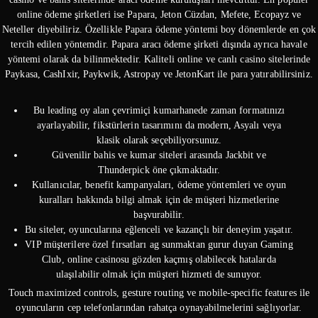
online ödeme şirketleri ise Papara, Jeton Cüzdan, Mefete, Ecopayz ve
Neteller diyebiliriz. Özellikle Papara ödeme yöntemi boy dönemlerde en çok
tercih edilen yöntemdir. Papara aracı ödeme şirketi dışında ayrıca havale
yöntemi olarak da bilinmektedir. Kaliteli online ve canlı casino sitelerinde
Paykasa, CashIxir, Paykwik, Astropay ve JetonKart ile para yatırabilirsiniz.
Bu leading oy alan çevrimiçi kumarhanede zaman formatınızı
ayarlayabilir, fikstürlerin tasarımını da modern, Asyalı veya
klasik olarak seçebiliyorsunuz.
Güvenilir bahis ve kumar siteleri arasında Jackbit ve
Thunderpick öne çıkmaktadır.
Kullanıcılar, benefit kampanyaları, ödeme yöntemleri ve oyun
kuralları hakkında bilgi almak için de müşteri hizmetlerine
başvurabilir.
Bu siteler, oyuncularına eğlenceli ve kazançlı bir deneyim yaşatır.
VIP müşterilere özel fırsatları ag sunmaktan gurur duyan Gaming
Club, online casinosu gözden kaçmış olabilecek hatalarda
ulaşılabilir olmak için müşteri hizmeti de sunuyor.
Touch maximized controls, gesture routing ve mobile-specific features ile
oyuncuların cep telefonlarından rahatça oynayabilmelerini sağlıyorlar.