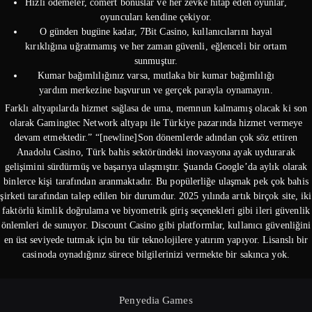
Hızlı ödemeler, cömert bonuslar ve her zevke hitap eden oyunlar,
oyuncuları kendine çekiyor.
O günden bugüne kadar, 7Bit Casino, kullanıcılarını hayal
kırıklığına uğratmamış ve her zaman güvenli, eğlenceli bir ortam
sunmuştur.
Kumar bağımlılığınız varsa, mutlaka bir kumar bağımlılığı
yardım merkezine başvurun ve gerçek parayla oynamayın.
Farklı altyapılarda hizmet sağlasa de uma, memnun kalmamış olacak ki son
olarak Gamingtec Network altyapı ile Türkiye pazarında hizmet vermeye
devam etmektedir.” “[newline]Son dönemlerde adından çok söz ettiren
Anadolu Casino, Türk bahis sektöründeki inovasyona ayak uydurarak
gelişimini sürdürmüş ve başarıya ulaşmıştır. Şuanda Google’da aylık olarak
binlerce kişi tarafından aranmaktadır. Bu popülerliğe ulaşmak pek çok bahis
şirketi tarafından talep edilen bir durumdur. 2025 yılında artık birçok site, iki
faktörlü kimlik doğrulama ve biyometrik giriş seçenekleri gibi ileri güvenlik
önlemleri de sunuyor. Discount Casino gibi platformlar, kullanıcı güvenliğini
en üst seviyede tutmak için bu tür teknolojilere yatırım yapıyor. Lisanslı bir
casinoda oynadığınız sürece bilgilerinizi vermekte bir sakınca yok.
Penyedia Games