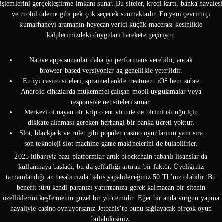
işlemlerini gerçekleştirme imkanı sunar. Bu siteler, kredi kartı, banka havales
ve mobil ödeme gibi pek çok seçenek sunmaktadır. En yeni çevrimiçi
kumarhaneyi aramanın heyecan verici küçük macerası kesinlikle
kalplerimizdeki duyguları harekete geçiriyor.
Native apps sunanlar daha iyi performans verebilir, ancak
browser-based versiyonlar ag genellikle yeterlidir.
En iyi casino siteleri, sprained ankle treatment iOS hem sobre
Android cihazlarda mükemmel çalışan mobil uygulamalar veya
responsive net siteleri sunar.
Merkezi olmayan bir kripto em virtude de birimi olduğu için
dikkate alınması gereken herhangi bir banka ücreti yoktur.
Slot, blackjack ve rulet gibi popüler casino oyunlarının yanı sıra
son teknoloji slot machine game makinelerini de bulabilirler.
2025 itibarıyla bazı platformlar artık blockchain tabanlı lisanslar da
kullanmaya başladı, bu da şeffaflığı artıran bir faktör. Üyeliğiniz
tamamlandığı an hesabınızda bahis yapabileceğiniz 50 TL’niz olabilir. Bu
benefit türü kendi paranızı yatırmanıza gerek kalmadan bir sitenin
özelliklerini keşfetmenin güzel bir yöntemidir. Eğer bir anda vurgun yapma
hayaliyle casino oynuyorsanız Jetbahis’te bunu sağlayacak birçok oyun
bulabilirsiniz.