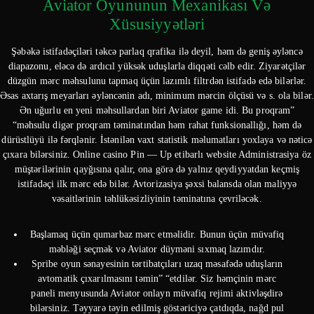
Aviator Oyununun Mexanikası Və
Xüsusiyyətləri
Şəbəkə istifadəçiləri təkcə parlaq qrafika ilə deyil, həm də geniş əyləncə
diapazonu, eləcə də ardıcıl yüksək uduşlarla diqqəti cəlb edir. Ziyarətçilər
düzgün mərc məhsulunu tapmaq üçün lazımlı filtrdən istifadə edə bilərlər.
Əsas axtarış meyarları əyləncənin adı, minimum mərcin ölçüsü və s. ola bilər.
Ən uğurlu en yeni məhsullardan biri Aviator game idi. Bu proqram”
“məhsulu digər proqram təminatından həm rahat funksionallığı, həm də
dürüstlüyü ilə fərqlənir. İstənilən vaxt statistik məlumatları yoxlaya və nəticə
çıxara bilərsiniz. Online casino Pin — Up etibarlı website Administrasiya öz
müştərilərinin qayğısına qalır, ona görə də yalnız qeydiyyatdan keçmiş
istifadəçi ilk mərc edə bilər. Avtorizasiya şəxsi balansda olan maliyyə
vəsaitlərinin təhlükəsizliyinin təminatına çevriləcək.
Başlamaq üçün qumarbaz mərc etməlidir. Bunun üçün müvafiq
məbləği seçmək və Aviator düyməni sıxmaq lazımdır.
Spribe oyun sənayesinin tərtibatçıları uzaq məsafədə uduşların
avtomatik çıxarılmasını təmin” “etdilər. Siz həmçinin mərc
paneli menyusunda Aviator onlayn müvafiq rejimi aktivləşdirə
bilərsiniz. Təyyarə təyin edilmiş göstəriciyə çatdıqda, nağd pul