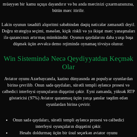
müəyyən bir kamu uçuşu dayandırır və bu anda mərcinizi çıxarmazsınızsa,
bütün mərc itirilir.
Lakin oyunun təsadüfi alqoritmi səbəbindən dəqiq nəticələr zəmanətli deyil.
Doğru strategiya seçimi, məsələn, kiçik riskli və ya ikiqat mərc yanaşmaları
ilə qazancınızı artırmaq mümkündür. Oyunun qaydalarını daha yaxşı başa
düşmək üçün əvvəlcə demo rejimində oynamaq tövsiyə olunur.
Win Sistemində Necə Qeydiyyatdan Keçmək
Olar
Aviator oyunu Azərbaycanda, kazino dünyasında ən populyar oyunlardan
birinə çevrilib. Onun sadə qaydaları, sürətli templi əyləncə prosesi və
cəlbedici interfeysi oyunçuların diqqətini çəkir. Eyni zamanda, yüksək RTP
göstəricisi (97%) Aviator qazanmaq üçün yaxşı şanslar təqdim edən
oyunlardan birinə çevirir.
Onun sadə qaydaları, sürətli templi əyləncə prosesi və cəlbedici
interfeysi oyunçuların diqqətini çəkir.
Hesabı doldurmaq üçün bir üsul seçərkən aviator oyunu