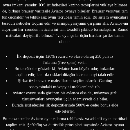
oyna imkanı yaradır. IOS istifadəçiləri kazino tətbiqlərini yükləyə bilməsə
də, birbaşa brauzer vasitəsilə Aviator oynaya bilərlər. Brauzer versiyası tam
funksionaldır və təhlükəsiz oyun təcrübəsi təmin edir. Bu sistem oyunçulara
təsadüfi nəticələr təqdim edir və manipulyasiyanın qarşısını alır. Aviator-un
alqoritmi hər raundun nəticələrini tam təsadüfi şəkildə formalaşdırır. Raund
nəticələri dəyişdirilə bilməz” “və oyunçular üçün bərabər şərtlər təmin
olunur.
İlk depozit üçün 120% reward və əlavə olaraq 250 pulsuz
fırlatma (free spins) verir.
Bu təcrübələr göstərir ki, Aviator həm böyük uduş imkanları
təqdim edir, həm də riskləri düzgün idarə etməyi tələb edir.
Şirkət öz innovativ məhsullarını təqdim edərək iGaming
sənayesindəki mövqeyini möhkəmləndirib.
Aviator oyunu sadə görünən bir əyləncə olsa da, müəyyən gizli
xüsusiyyətləri oyunçular üçün əhəmiyyətli ola bilər.
Burada istifadəçilər ilk depozitlərində 500%-ə qədər bonus əldə
edə bilərlər.
Bu mexanizmlər Aviator oyunçularına təhlükəsiz və ədalətli oyun təcrübəsi
təqdim edir. Şəffaflıq və dürüstlük prinsipləri sayəsində Aviator oyunu