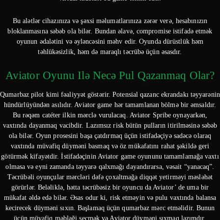
Bu alətlər cihazınıza və şəxsi məlumatlarınıza zərər verə, hesabınızın
bloklanmasına səbəb ola bilər. Bundan əlavə, compromise istifadə etmək
oyunun ədalətini və əyləncəsini məhv edir. Oyunda dürüstlük həm
təhlükəsizlik, həm də maraqlı təcrübə üçün əsasdır.
Aviator Oyunu Ilə Necə Pul Qazanmaq Olar?
Qumarbaz pilot kimi fəaliyyət göstərir. Potensial qazanc ekrandakı təyyarənin
hündürlüyündən asılıdır. Aviator game hər tamamlanan bölmə bir əmsaldır.
Bu rəqəm catéter ilkin mərclə vurulacaq. Aviator Spribe oynayarkən,
vaxtında dayanmaq vacibdir. Lazımsız risk bütün pulların itirilməsinə səbəb
ola bilər. Oyun prosesini başa çatdırmaq üçün istifadəçiyə sadəcə olaraq
vaxtında müvafiq düyməni basmaq və öz mükafatını rahat şəkildə geri
götürmək kifayətdir. İstifadəçinin Aviator game oyununu tamamlamağa vaxtı
olmasa və eyni zamanda təyyarə qalxmağı dayandırarsa, vəsait “yanacaq”.
Təcrübəli oyunçular mərcləri dəfə çoxaltmağa diqqət yetirməyi məsləhət
görürlər. Beləliklə, hətta təcrübəsiz bir oyuncu da Aviator’ de uma bir
mükafat əldə edə bilər. Əsas odur ki, risk etməyin və pulu vaxtında balansa
kecirecek düyməni sıxın. Başlamaq üçün qumarbaz mərc etməlidir. Bunun
üçün müvafiq məbləği seçmək və Aviator düyməni sıxmaq lazımdır.