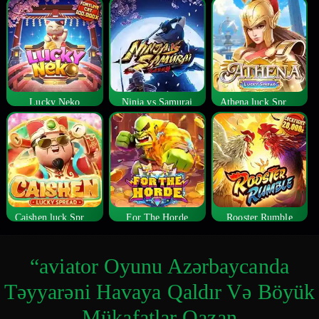
Lucky Neko
Ninja vs Samurai
Athena luck Spread
Caishen luck Spread
For The Horde
Rooster Rumble
“aviator Oyunu Azərbaycanda
Təyyarəni Havaya Qaldır Və Böyük
Mükafatlar Qazan