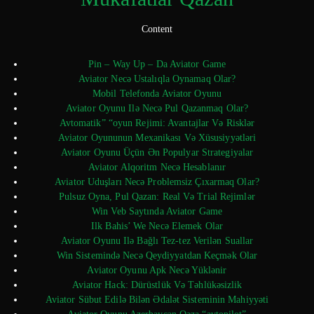
Content
Pin – Way Up – Da Aviator Game
Aviator Necə Ustalıqla Oynamaq Olar?
Mobil Telefonda Aviator Oyunu
Aviator Oyunu Ilə Necə Pul Qazanmaq Olar?
Avtomatik” “oyun Rejimi: Avantajlar Və Risklər
Aviator Oyununun Mexanikası Və Xüsusiyyətləri
Aviator Oyunu Üçün Ən Populyar Strategiyalar
Aviator Alqoritm Necə Hesablanır
Aviator Uduşları Necə Problemsiz Çıxarmaq Olar?
Pulsuz Oyna, Pul Qazan: Real Və Trial Rejimlər
Win Veb Saytında Aviator Game
Ilk Bahis’ We Necə Elemek Olar
Aviator Oyunu Ilə Bağlı Tez-tez Verilən Suallar
Win Sistemində Necə Qeydiyyatdan Keçmək Olar
Aviator Oyunu Apk Necə Yüklənir
Aviator Hack: Dürüstlük Və Təhlükəsizlik
Aviator Sübut Edilə Bilən Ədalət Sisteminin Mahiyyəti