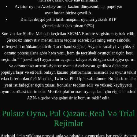
həm də qazanc əldə edə bilərsiniz.
Aviator oyunu Azərbaycanda, kazino dünyasında ən populyar
oyunlardan birinə çevrilib.
Birinci diqqət yetirilməli məqam, oyunun yüksək RTP
göstəricisidir (təxminən 97%).
Son vaxtlar Spribe Maltada keçirilən SiGMA Europe sərgisində iştirak edib.
Şirkət öz innovativ məhsullarını təqdim edərək iGaming sənayesindəki
mövqeyini möhkəmləndirib. Təcrübəmizə görə, Avyator sadəliyi və yüksək
qazanc potensialına görə həm yeni, həm də təcrübəli oyunçular üçün best
seçimdir.” “[newline]Təyyarənin uçuşunu izləyərək düzgün strategiya qurun
və qazancınızı artırın! Aviator oyunu Azərbaycan getdikcə daha çox
populyarlaşır və etibarlı onlayn kazino platformaları arasında bu oyunu təklif
edən liderlərdən üçü Mostbet, 1win və Pin-Up hesab olunur. Bu platformalar
yeni istifadəçilər üçün xüsusi bonuslar təqdim edir və yüksək keyfiyyətli
oyun təcrübəsi təmin edir. Mostbet platforması oyunçular üçün eight hundred
AZN-ə qədər xoş gəlmisiniz bonusu təklif edir.
Pulsuz Oyna, Pul Qazan: Real Və Trial
Rejimlər
Android üçün yükləmə prosesi sadə və rahatdır, oyunçulara hər yerdə Aviator