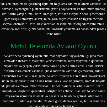
uduşları problemsiz çıxarmaq üçün bir neçə əsas addımı izləmək vacibdir. İlk
növbədə, oynadığınız platformanın çıxarış qaydalarını və minimum məbləğ
limitlərini yaxşı bilməlisiniz. Həmçinin, istifadə etdiyiniz ödəniş metoduna
görə fərqli komissiyalar var, buna görə seçim edərkən ən uyğun metodu
seçmək önəmlidir. Uduşları çıxararkən hesabınızın təsdiq edilməsini təmin
etmək də zəruridir, çünki bəzən təhlükəsizlik yoxlamaları səbəbindən proses
uzana bilər.
Mobil Telefonda Aviator Oyunu
Aviator necə oynamaq oyununun əsas qaydaları təyyarənin uçuşuna mərc
etməkdən ibarətdir. Mərcinizi yerləşdirdikdən sonra təyyarənin qalxışını
izləyirsiniz və çarpan yüksəldikcə qazanc potensialınız artır. Lakin riskləri
düzgün idarə etmək vacibdir, çünki mərcdən vaxtında çıxmasanız, bütün
qazancınız itə bilər. Crash game Aviator” “oyunu bütün qumar həvəskarları
üçün əla əyləncədir, bu da sizə nəinki yaxşı vaxt keçirməyə, həm də böyük
uduşlar əldə etməyə imkan verəcək. Bir çox oyuncular artıq Aviator PinUp ’i
sınayıb və uduşlarını qazaniblar. Müştərinin ehtiyacı olan şey Aviator game
təyyarənin ucmasını izləmək və qazanci öz hesabına götürdükdən sonra
inanılmaz hisslər yaşamaqdır. Rəylərə görə, demək olar ki, bütün tanınmış
virtual klublari bu game təmsil edir.