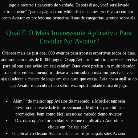
jogo a recurso financeiro de verdade. Depois disso, você será levado
diretamente” “para a página com while slot machines, você verá cem por
cento Aviator ex profeso nas primeiras listas de categorias, groupe sobre ela.
Qual É O Mais Interessante Aplicativo Para
Envidar No Aviator?
Oferece mais de just one. 000 eventos para apostas esportivas todos os dias,
adosado com mais de 8. 000 jogos. O app Aviator é tudo to que você precisa
para pilotar esse avião em seu celular! Quer você prefira um multiplicador
tranquilo, embora menor, ou deixe a avión subir o máximo possível, você
ajajai adorar a chance de jogar em que quer que esteja. Leia nossa análise do
app Aviator e descubra tudo sobre essa oportunidade única de jogo.
Além” “do melhor app Aviator do mercado, a MostBet também
apresenta uma variedade impressionante de ofertas para bônus e
promoções, bem como fácil acesso ao método demo Aviator.
Das duas opções fornecidas, selecione o aplicativo Android e
clique em “baixar apk”.
O aplicativo Betano Aviator está entre os principais sites Aviator