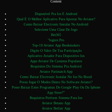
Content
Disponível Pra Ios E Android
Qual É O Melhor Aplicativo Para Apostar No Aviator?
Como Baixar Electronic Instalar No Android
Selecione Uma Clase De Jogo
Bet365
“logten Pro
Top-10 Aviator App Bookmakers
Digite O Valor De Tua Participação
Aplicativo Aviador Para Dispositivo Ios
Apps Aviator De Cassinos Populares
Requisitos Do Sistema Pra Android
Aviator Parimatch App
Como Baixar Electronic Instalar No Ios No Brasil
Posso Jogar O Modos Demo No Software Aviator?
Posso Baixar Estes Programas Do Google Play Ou Da Iphone
App Store?”
Requisitos Perform Sistema Para Ios
Aviator Betano App
Aviator Betfair App