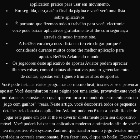
application prático para usar em movimento.
Em seguida, desça até u final da página e você verá uma lista
sobre aplicativos.
É portanto que fizemos todo o trabalho para você, electronic
você pode baixar aplicativos gratuitamente at the com segurança
através de nosso internet site.
A Bet365 encabeça nossa lista em terceiro lugar porque é
considerada durante muitos como the melhor aplicação para
apostas Bet365 Aviator do mundo.
Os jogadores deste aplicativo de apostas Aviator podem apreciar
illustres coisas, como distintas alternativas para to gerenciamento
de contas, apostas sem lignes e limites altos de apostas.
Você pode instalar vários programas ao mesmo beat, inscrever-se e provocar
apostar. Você desembarcou nesta página por uma razão, provavelmente você é
um daqueles entusiastas o qual querem tocar u mundo do entretenimento do
jogo com ganhos” “reais. Neste artigo, você descobrirá todos os pequenos
detalhes relacionada o aplicativo Aviator, onde você tem a possibilidade de
jogar este game em paz at the se divertir diretamente para seu dispositivo
móvel. Você poderá baixar um aplicativo moderno e otimizado afin de você e
teu dispositivo iOS systems Android que transformará o jogo Aviator numa
verdadeira correría emocionante. Para fazer isso, clique no botão “Depósitos”