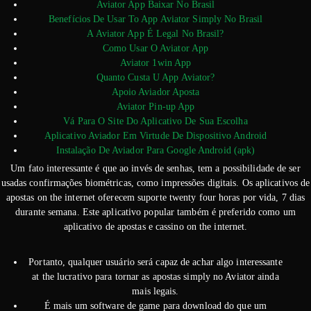
Aviator App Baixar No Brasil
Benefícios De Usar To App Aviator Simply No Brasil
A Aviator App É Legal No Brasil?
Como Usar O Aviator App
Aviator 1win App
Quanto Custa U App Aviator?
Apoio Aviador Aposta
Aviator Pin-up App
Vá Para O Site Do Aplicativo De Sua Escolha
Aplicativo Aviador Em Virtude De Dispositivo Android
Instalação De Aviador Para Google Android (apk)
Um fato interessante é que ao invés de senhas, tem a possibilidade de ser
usadas confirmações biométricas, como impressões digitais. Os aplicativos de
apostas on the internet oferecem suporte twenty four horas por vida, 7 dias
durante semana. Este aplicativo popular também é preferido como um
aplicativo de apostas e cassino on the internet.
Portanto, qualquer usuário será capaz de achar algo interessante
at the lucrativo para tornar as apostas simply no Aviator ainda
mais legais.
É mais um software de game para download do que um