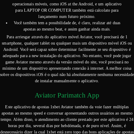
operacionais móveis, como iOS at the Android, e um aplicativo
para LAPTOP OR COMPUTER também está calcolato para
lançamento num futuro próximo.
Você também tem a possibilidade de, é claro, realizar até duas
apostas ao mesmo beat, e assim ganhar ainda mais.
Para arriesgar através do aplicativo móvel Aviator, você precisará de 1
smartphone, qualquer tablet ou qualquer mais um dispositivo móvel iOS ou
Android. Você será capaz sobre determinar facilmente ze seu dispositivo é
adequado para a new instalação do aplicativo. No entanto, você pode jogar
game Aviator mesmo através da versão móvel do site, você precisará no
mínimo de um dispositivo apresentando conexão à internet. A melhor coisa
sobre os dispositivos iOS é o qual não há absolutamente nenhuma necessidade
de instalar manualmente o aplicativo.
Aviator Parimatch App
Este aplicativo de apostas 1xbet Aviator também da voie fazer múltiplas
apostas ao mesmo speed e conversar apresentando outros usuários ao mesmo
tempo. Além disso, o atendimento ao cliente prestado por este aplicativo é 24
horas por dia, several dias por hebdómada, e de puro nível. Assim, é
desnecessário dizer la cual 1xbet está zero topo das bons aplicações de apostas