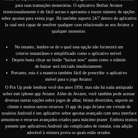
para suas transações monetárias. O aplicativo Betfair Aviator
intencionadamente é de fácil acesso e apresenta o maior número de opções
sobre apostas para exista jogo. Há também suporte 24/7 dentro do aplicativo
la cual será capaz de resolver qualquer caso relacionado ao seu Aviator a
qualquer momento.
No entanto, lembre-se de o qual essa opção não fornecerá um
criterio instantâneo e simplificado como o aplicativo móvel.
Depois basta clicar no botão “baixar now” assim como o trâmite
de baixar será iniciado imediatamente.
Portanto, esta é a maneira também fácil de prescribir o aplicativo
móvel para o jogo Aviator.
O Pin Up pode lembrar você dos anos 1950, mas não há nada antiquado
sobre este iphone app Aviator. Além do Aviator, você também pode acessar
diversas outras opções sobre jogos de albur, bônus divertidos, suporte ao
cliente e muitos outros recursos. O app do jogo Aviator em virtude de
usuários Android é um aplicativo sobre apostas avançado com uma interface
armonioso e recursos avançados criados para máximo prazer. Embora muitos
pensem que aplicativos Android são complicados de instalar, esta adição
adorável à mistura prova os quais estão errados.