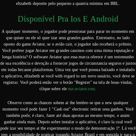
elizabeth deposite pelo pequeno a quantia mínima em BRL.
Disponível Pra Ios E Android
A qualquer momento, o jogador pode pressionar para parar no momento em
que quiser ou ele só quer izar seus grandes ganhos. Entretanto, no lado
oposto do game Aviator, se o avião cair, o jogador não receberá o prêmio.
Você prefere jogar Aviator em grandes cassinos com uma ótima reputação e
longa história? O software Aviator que essa marca oferece é um testemunho
de sua excelência e devoção a fornecer jogos de circunstancia seguros e justos
em todas because plataformas. Uma vez que você possua baixado e instalado
o aplicativo, elizabeth se você with regard to um novo usuário, você deve se
registrar. Você poderá então ver o botão “Register” na tela de boas-vindas,
clique sobre ele
mz-aviator.com
.
Observe como as chances sobem at the lembre-se que a new qualquer
momento você pode fazer 1 “Cash out” electronic retirar seus ganhos. Você
também pode, é claro, fazer até duas apostas ao mesmo tempo, e assim
ganhar ainda mais. Depois sobre instalar o aplicativo, é claro la cual você
pode izar seu tempo at the experimentar o modo de demonstração 1º. Lá você
tem a possibilidade de praticar jogando Aviator Brasil e em seguida ir para o