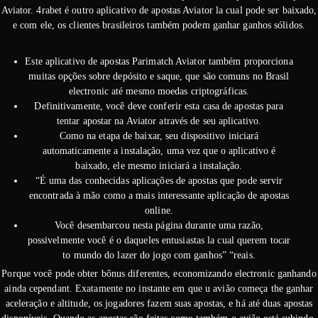
Aviator. 4rabet é outro aplicativo de apostas Aviator la cual pode ser baixado,
e com ele, os clientes brasileiros também podem ganhar ganhos sólidos.
Este aplicativo de apostas Parimatch Aviator também proporciona
muitas opções sobre depósito e saque, que são comuns no Brasil
electronic até mesmo moedas criptográficas.
Definitivamente, você deve conferir esta casa de apostas para
tentar apostar na Aviator através de seu aplicativo.
Como na etapa de baixar, seu dispositivo iniciará
automaticamente a instalação, uma vez que o aplicativo é
baixado, ele mesmo iniciará a instalação.
“É uma das conhecidas aplicações de apostas que pode servir
encontrada à mão como a mais interessante aplicação de apostas
online.
Você desembarcou nesta página durante uma razão,
possivelmente você é o daqueles entusiastas la cual querem tocar
to mundo do lazer do jogo com ganhos” “reais.
Porque você pode obter bônus diferentes, economizando electronic ganhando
ainda cependant. Exatamente no instante em que u avião começa the ganhar
aceleração e altitude, os jogadores fazem suas apostas, e há até duas apostas