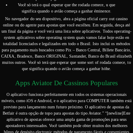
Você só terá o qual esperar que the rodada comece, u que
significa quando o avião começa a ganhar éminence.
No navegador do seu dispositivo, abra a página oficial carry out cassino
online ou do agente para apostas que você escolheu. Em seguida, desça até
um final da página e você verá uma lista sobre aplicativos. Todos operating-
system aplicativos sobre operating system quais vamos falar hoje estão en
totalidad licenciados e legalizados em todo o Brasil. Isto inclui os métodos
para pagamento mais buscados como Pix – Banco Central, Billete Bancário,
CAIXA, Bradesco, Banco ORIGINAL, Santander, Banco do Brasil elizabeth
muitos outros. Você só terá que esperar que some sort of rodada comece, to
que significa quando o avião começa a ganhar höhe.
Apps Aviator De Cassinos Populares
O aplicativo funciona perfeitamente em todos os sistemas operacionais
móveis, como iOS e Android, e o aplicativo para COMPUTER também está
previsto para lançamento num futuro próximo. O aplicativo de apostas da
Betfair é outra opção de topo para apostas do tipo Aviator.” “[newline]Este
aplicativo de apostas oferece uma ampla gama de promoções para seus
apostadores interessados. Você também pode obter muitos dos melhores
bônus de depósito electronic métodos de pagamento fáceis e convenientes