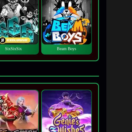
SixSixSix
Beam Boys