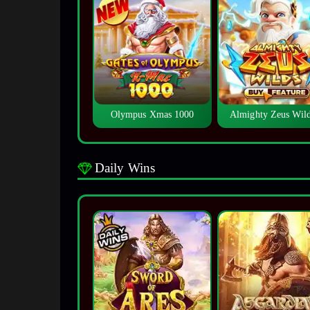
Olympus Xmas 1000
Almighty Zeus Wi
Daily Wins