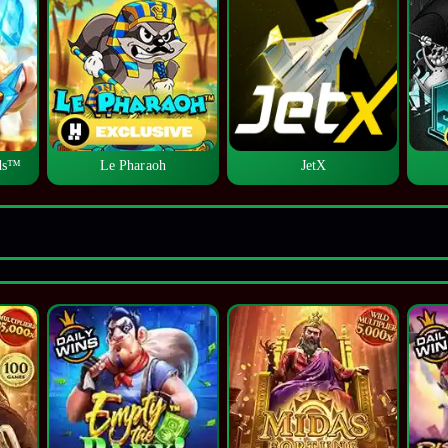
lds™
Le Pharaoh
JetX