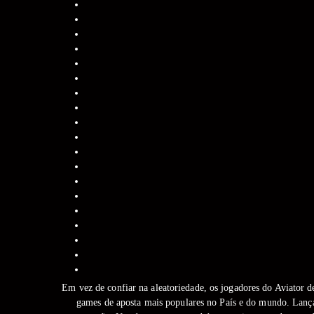
Em vez de confiar na aleatoriedade, os jogadores do Aviator
games de aposta mais populares no País e do mundo. Lança