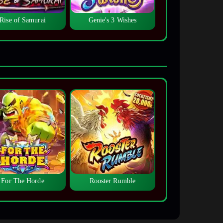
Rise of Samurai
Genie's 3 Wishes
For The Horde
Rooster Rumble