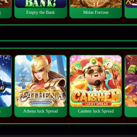
g
Empty the Bank
Midas Fortune
i
Athena luck Spread
Caishen luck Spread