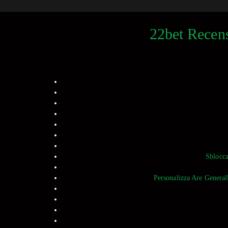
22bet Recens
Sblocca
Personalizza Are General