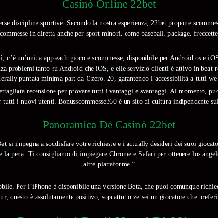
Casinò Online 22bet
e discipline sportive. Secondo la nostra esperienza, 22bet propone scommesse l
scommesse in diretta anche per sport minori, come baseball, package, freccette,
ì, c’è un’unica app each gioco e scommesse, disponibile per Android os e iO
a problemi tanto su Android che iOS, e elle servizio clienti è attivo in beat r
erally puntata minima part da € zero. 20, garantendo l’accessibilità a tutti we
 dettagliata recensione per provare tutti i vantaggi e svantaggi. Al momento,
r tutti i nuovi utenti. Bonusscommesse360 è un sito di cultura indipendente su
Panoramica De Casinò 22bet
t si impegna a soddisfare votre richieste e i actually desideri dei suoi gioca
le la pena. Ti consigliamo di impiegare Chrome e Safari per ottenere los angel
altre piattaforme.”
obile. Per l’iPhone è disponibile una versione Beta, che puoi comunque richi
r, questo è assolutamente positivo, soprattutto ze sei un giocatore che prefer