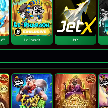
lds™
Le Pharaoh
JetX