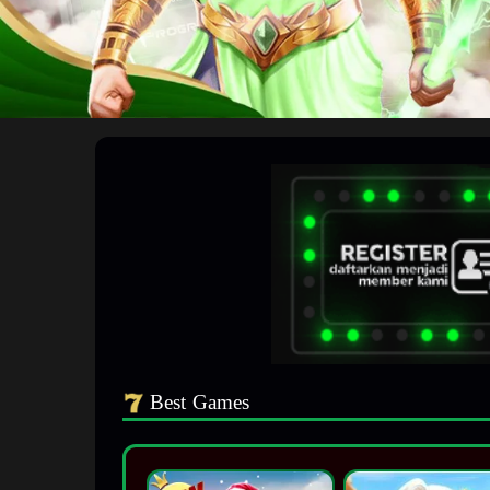
Best Games