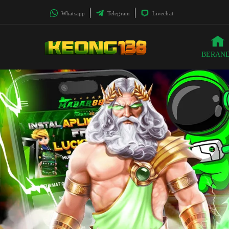
Whatsapp
Telegram
Livechat
BERAN