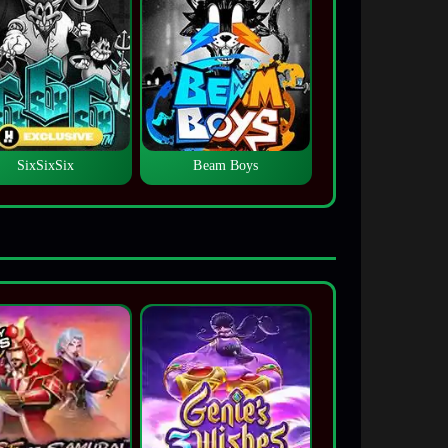
SixSixSix
Beam Boys