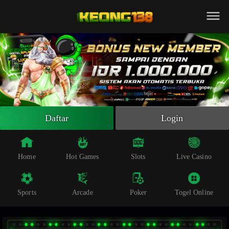
Beranda
Slot Online
Live Casino
Sportsbook
Arcade
Togel Online
Daftar
Login
Poker
Whatsapp
Home
Hot Games
Slots
Live Casino
Telegram
Sports
Arcade
Poker
Togel Online
Livechat