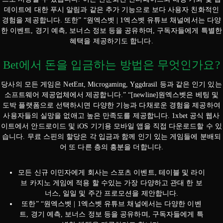
데이트에 대한 푸시 알림과 같은 추가 기능으로 보다 사용자 친화적인
경험을 제공합니다. 또한” “원엑스벳 | 1엑스벳 유튜브 채널에서는 다양
한 이벤트, 경기 예측, 보너스 정보 등을 공유하며, 구독자들에게 특별한
혜택을 제공하기도 합니다.
Bet에서 돈을 입금하는 방법은 무엇인가요?
당사의 모든 게임은 NetEnt, Microgaming, Yggdrasil 등과 같은 인기 있는
소프트웨어 제공업체에서 제공합니다.” “[newline]원엑스벳은 베팅 및
도박 플랫폼으로 선택하시면 다양한 기능과 다채로운 경험을 제공하여
사용자들의 실망을 없애고 높은 만족도를 제공합니다. 1xbet 공식 웹사
이트에서 안드로이드 및 iOS 기기용 모바일 앱을 직접 다운로드할 수 있
습니다. 무료 스핀의 할당은 각 입금과 함께 인기 있는 게임들에 분배되
어 또 다른 층의 흥분을 더합니다.
모든 신규 이민자에게 회사는 스포츠 이벤트, 테이블 및 라이
브 카지노 게임에 적용 할 수있는 가장 다양하고 관대 한 보
너스, 일일 및 주간 프로모션을 제안합니다.
또한” “원엑스벳 | 1엑스벳 유튜브 채널에서는 다양한 이벤
트, 경기 예측, 보너스 정보 등을 공유하며, 구독자들에게 특