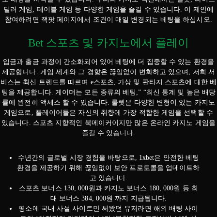
딜러 게임, 테이블 게임 등 다양한 게임을 즐길 수 있습니다. 이 제안에
참여하려면 잭팟 페이지에서 조건이 매일 변경되는 베팅을 하십시오.
Bet 스포츠 및 카지노에서 플레이
입금과 출금 과정이 간소화되어 있어 베팅에 더 집중할 수 있는 환경을
제공합니다. 게임 세계와 그 경향은 끊임없이 변화하고 있으며, 저희 서
비스는 최신 트렌드를 따르며 e스포츠, 가상 및 판타지 스포츠에 대한 베
팅을 제공합니다. 게이머는 모든 종류의 베팅,” “최신 통계 및 높은 배당
률에 완전히 액세스 할 수 있습니다. 룰렛은 다양한 변형이 있는 카지노
게임으로, 플레이어들은 자신의 취향에 가장 적합한 게임을 선택할 수
있습니다. 스포츠 지향적인 북메이커이지만 많은 온라인 카지노 게임을
즐길 수 있습니다.
수년간의 글로벌 시장 경험을 바탕으로, 1xbet은 안전한 베팅
환경을 제공하기 위해 끊임없이 보안 프로토콜을 업데이트하
고 있습니다.
스포츠 보너스 130, 000원과 카지노 보너스 180, 000원 등 최
대 보너스 384, 000원 까지 지급됩니다.
평소에 국내 사설 사이트만 써왔던 유저라면 해외 배팅 사이