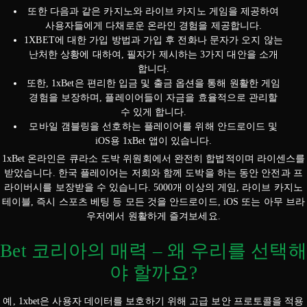
또한 다음과 같은 카지노와 라이브 카지노 게임을 제공하여
사용자들에게 다채로운 온라인 경험을 제공합니다.
1XBET에 대한 가입 방법과 가입 후 전화나 문자가 오지 않는
난처한 상황에 대하여, 필자가 제시하는 3가지 대안을 소개
합니다.
또한, 1xBet은 편리한 입금 및 출금 옵션을 통해 원활한 게임
경험을 보장하며, 플레이어들이 자금을 효율적으로 관리할
수 있게 합니다.
모바일 갬블링을 선호하는 플레이어를 위해 안드로이드 및
iOS용 1xBet 앱이 있습니다.
1xBet 온라인은 큐라소 도박 위원회에서 완전히 합법적이며 라이센스를
받았습니다. 한국 플레이어는 저희와 함께 도박을 하는 동안 안전과 프
라이버시를 보장받을 수 있습니다. 5000개 이상의 게임, 라이브 카지노
테이블, 즉시 스포츠 베팅 등 모든 것을 안드로이드, iOS 또는 아무 브라
우저에서 원활하게 즐겨보세요.
Bet 코리아의 매력 – 왜 우리를 선택해
야 할까요?
예, 1xbet은 사용자 데이터를 보호하기 위해 고급 보안 프로토콜을 적용