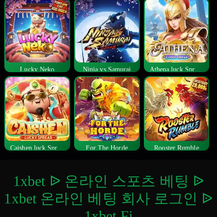
Lucky Neko
Ninja vs Samurai
Athena luck Spread
Caishen luck Spread
For The Horde
Rooster Rumble
1xbet ᐉ 온라인 스포츠 베팅 ᐉ
1xbet 온라인 베팅 회사 로그인 ᐉ
1xbet Fi