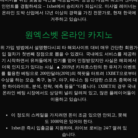
인먼트를 경험하세요 – 1xbet에서 승리자가 되십시오. 미사엘 레이너는
온라인 도박 산업에서 12년 이상의 경력을 가진 전문가로, 현재 한국에
거주하고 있습니다.
원엑스벳 온라인 카지노
위 가입 방법에서 설명했다시피 타 해외사이트 대비 매우 간단한 회원가
입 절차가 첫번째 장점으로 뽑을 수 있겠다. 국내에도 서비스를 제공하
기 시작하면서 유저들에게 인기를 얻어 인정받았지만 사실은 해외에서
더욱 인지도가 있다는 사실. ▲ 2019년 카자흐스탄의 한 유저가 이벤트
를 활용한 베팅으로 200만달러(20억)의 잭팟을 터트려 1XBET으로부터
수상을 하는 모습. 축구, 농구, 야구, 테니스 등 다양한 스포츠 종목에 대
한 하이라이트, 분석, 전략, 예측 등을” “다룹니다. 1XBET의 경우 국내
온라인 베팅 시장에서도 상당히 널리 알려져 있고, 많은 플레이어들이
이용하고 있습니다.
이 정도의 스케일을 가지려면 돈이 조금 있으면 안되고, 못해
도 1000억은 있어야 한다.
1xbet은 즉시 입출금을 지원하며, 라이브 로비는 24/7 열려 있
습니다.