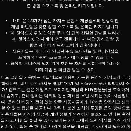
춘 종합 스포츠북 및 온라인 카지노입니다.
1xBet은 120개가 넘는 카지노 콘텐츠 제공업체의 인상적인
게임 라인업을 갖춘 종합 스포츠북 및 온라인 카지노입니다.
이 원엑스벳 후원 협약은 두 기업 간의 긴밀한 관계를 나타내
며, 원엑스벳 전 세계의 축구 팬들에게 더 나은 경기 관람 경
험을 제공하기 위한 노력의 일환입니다.
사용자들은 아래에서 언급된 주요 토너먼트 및 챔피언십을
포함하여 다양한 스포츠 경기에 베팅할 수 있습니다.
금요일 보너스를 받기 위한 조건을 자세히 살펴 보면 1xBet에
이미 가입된 회원만 받을 수 있다.
비트 코인을 사용하는 비실명으로 이용이 가는한 온라인 카지노가 궁금
하시다면, 비트 코인 카지노 랭킹” “소개 및 신용카드 구매 방법까지 소
개! 겉으로는 같은 게임으로 보이지만 게임의 RTP(환원율)을 조작하거
나 숨기고, 흔히 접하는 먹튀와 같은 피해를 유발 시키는 것이 사실입니
다. 온라인 베팅에 관심 있는 한국 사용자들에게 1xbet은 안전하고 신뢰
할 수 있는 옵션을 제공한다. 강력한 보안 조치와 투명한 운영 방식으로
사용자들은 자신의 자금과 개인 정보가 안전하게 보호되고 있다는 확신
을 갖고 베팅을 즐길 수 있다. 포커는 카지노에서 오랜 역사를 가진 가장
인기 있는 활동 중 하나로, 다양한 옵션을 제공합니다. 라이브 딜러와 함