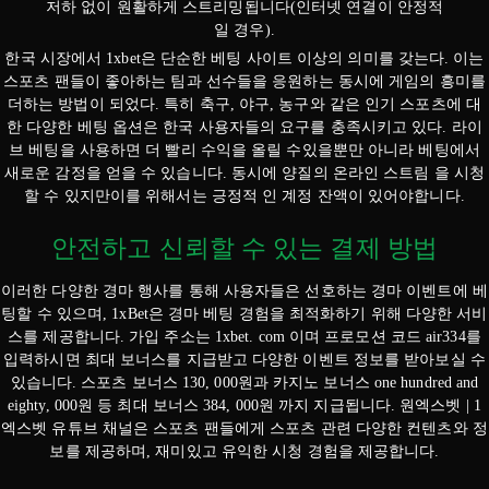
저하 없이 원활하게 스트리밍됩니다(인터넷 연결이 안정적
일 경우).
한국 시장에서 1xbet은 단순한 베팅 사이트 이상의 의미를 갖는다. 이는
스포츠 팬들이 좋아하는 팀과 선수들을 응원하는 동시에 게임의 흥미를
더하는 방법이 되었다. 특히 축구, 야구, 농구와 같은 인기 스포츠에 대
한 다양한 베팅 옵션은 한국 사용자들의 요구를 충족시키고 있다. 라이
브 베팅을 사용하면 더 빨리 수익을 올릴 수있을뿐만 아니라 베팅에서
새로운 감정을 얻을 수 있습니다. 동시에 양질의 온라인 스트림 을 시청
할 수 있지만이를 위해서는 긍정적 인 계정 잔액이 있어야합니다.
안전하고 신뢰할 수 있는 결제 방법
이러한 다양한 경마 행사를 통해 사용자들은 선호하는 경마 이벤트에 베
팅할 수 있으며, 1xBet은 경마 베팅 경험을 최적화하기 위해 다양한 서비
스를 제공합니다. 가입 주소는 1xbet. com 이며 프로모션 코드 air334를
입력하시면 최대 보너스를 지급받고 다양한 이벤트 정보를 받아보실 수
있습니다. 스포츠 보너스 130, 000원과 카지노 보너스 one hundred and
eighty, 000원 등 최대 보너스 384, 000원 까지 지급됩니다. 원엑스벳 | 1
엑스벳 유튜브 채널은 스포츠 팬들에게 스포츠 관련 다양한 컨텐츠와 정
보를 제공하며, 재미있고 유익한 시청 경험을 제공합니다.