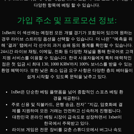
다양한 항목에 베팅 할 수 있습니다.
가입 주소 및 프로모션 정보:
1xBet의 이 섹션에는 예정된 모든 개별 경기가 포함되어 있으며 원하는
경우 라이브 스트리밍 옵션을 선택할 수 있습니다. 더 나은” “예측을 위
해 ‘결과’ 탭에서 각 선수의 과거 승패 등의 통계를 확인할 수 있습니다.
24시간 라이브 채팅, 이메일, 전화 등 다양한 채널을 통해 한국어로 고객
지원 서비스를 이용할 수 있습니다. 한국 사용자들에게 특히 매력적인
점은 첫 입금 시 최대 130, 1000 KRW까지 100% 보너스를 받을 수 있는
환영 혜택이다. 또한 낮은 최소 입금 요구 사항은 다양한 층의 베터들이
쉽게 시작할 수 있도록 문턱을 낮추고 있다.
1xBet은 단순한 베팅 플랫폼을 넘어 종합적인 스포츠 베팅 환
경을 제공한다.
주로 신용 및 직불카드, 은행 송금, 전자” “지갑, 암호화폐 결
제를 지원하며 모든 거래는 안전하고 신속하게 진행됩니다.
대한민국 온라인 베팅 시장이 급속도로 성장하면서 1xbet이
한국에서 주목받고 있다.
라이브 게임은 전문 장비를 갖춘 스튜디오에서 버그나 속도