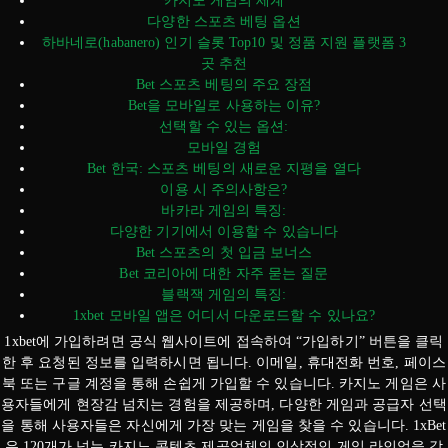
카지노 게임의 세계
다양한 스포츠 베팅 옵션
하바네로(habanero) 인기 슬롯 Top10 및 정품 지원 플랫폼 3
곳 추천
Bet 스포츠 베팅의 주요 장점
Bet을 모바일로 사용하는 이유?
선택할 수 있는 옵션:
모바일 경험
Bet 한국: 스포츠 베팅의 새로운 지평을 열다
이용 시 주의사항은?
바카라 게임의 특징:
다양한 기기에서 이용할 수 있습니다
Bet 스포츠의 첫 입금 보너스
Bet 코리아에 대한 자주 묻는 질문
블랙잭 게임의 특징:
1xbet 모바일 앱은 어디서 다운로드할 수 있나요?
1xbet에 가입하려면 공식 웹사이트에 접속하여 “가입하기” 버튼을 클릭
한 후 요청된 정보를 입력하시면 됩니다. 이메일, 휴대전화 번호, 페이스
북 또는 구글 계정을 통해 손쉽게 가입할 수 있습니다. 카지노 게임은 사
용자들에게 현장감 넘치는 경험을 제공하며, 다양한 게임과 공급자 선택
을 통해 사용자들은 자신에게 가장 맞는 게임을 찾을 수 있습니다. 1xBet
은 120개가 넘는 카지노 콘텐츠 제공업체의 인상적인 게임 라인업을 갖