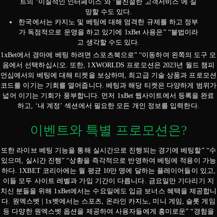
트의 ‘이질적인 인터페이스’와 ‘불친절한 고객서비스’에 실
망할 수도 있다.
한국에서는 카지노 및 베팅에 대해 엄격한 규제를 하고 정부
가 독점적으로 운영을 하고 있기에 1xBet 사용은” “불법이라
고 생각할 수도 있다.
1xBet에서 경마에 베팅 하려면 스포츠북으로” “이동하여 왼쪽의 도구 모
음에서 선택하십시오. 또한, 1XWORLDS 프로모션은 2023년 월드 챔피
언십에서의 베팅에 대해 티켓을 보상하며, 최고급 기술 상품과 프로모션
코드를 이기는 기회를 열어줍니다. 베팅과 해당 티켓은 다양하게 범위가
넓어 이기는 기회가 풍부합니다. 먼저 1xBet 웹사이트에서 등록을 완료
하고, ‘내 계정’ 섹션에서 필요한 모든 개인 정보를 입력한다.
이벤트와 특별 프로모션은?
또한 라이브 베팅 기능을 통해 실시간으로 진행되는 경기에 베팅할” “수
있으며, 실시간 진행” “상황을 즉각적으로 반영하여 베팅에 적용이 가능
하다. 1XBET 코리아에는 월 평균 10만 명에 달하는 플레이어들이 있고,
이들 모두 사이트 레벨과 가입 기간이 다릅니다. 금요일만 기다리기 지
치신 분들을 위해 1xBet에서는 수요일에도 입금 보너스 혜택을 제공합니
다. 원엑스벳 | 1x벳에서는 스포츠, 온라인 카지노, 미니 게임, 슬롯 게임
등 다양한 원엑스벳 옵션을 제공하여 사용자들에게 흥미로운” “경험을