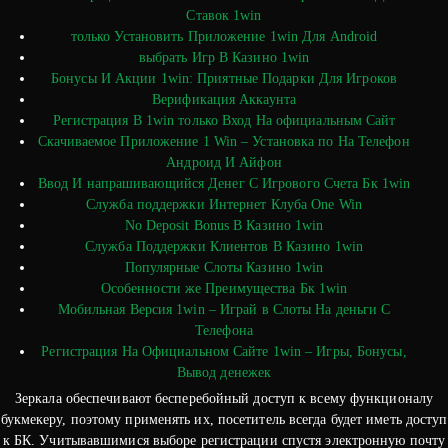
Ставок 1win
только Установить Приложение 1win Для Android
выбрать Игр В Казино 1win
Бонусы И Акции 1win: Приятные Подарки Для Игроков
Верификация Аккаунта
Регистрация В 1win только Вход На официальным Сайт
Скачиваемое Приложение 1 Win – Установка по На Телефон
Андроид И Айфон
Ввод И напрашивающийся Денег С Игрового Счета Бк 1win
Служба поддержки Интернет Клуба One Win
No Deposit Bonus В Казино 1win
Служба Поддержки Клиентов В Казино 1win
Популярные Слоты Казино 1win
Особенности же Преимущества Бк 1win
Мобильная Версия 1win – Играй в Слоты На деньги С
Телефона
Регистрация На Официальном Сайте 1win – Игры, Бонусы,
Вывод денежек
Зеркала обеспечивают бесперебойный доступ к всему функционалу
букмекеру, поэтому применять их, посетитель всегда будет иметь доступ
к БК. Учитывавшимися выборе регистрации спустя электронную почту