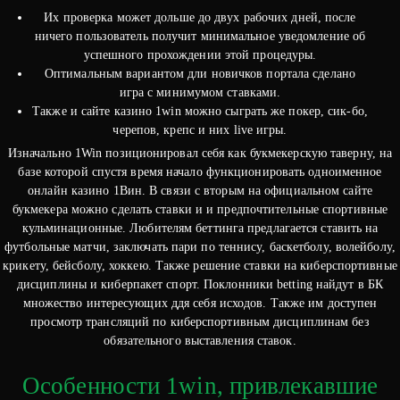
Их проверка может дольше до двух рабочих дней, после
ничего пользователь получит минимальное уведомление об
успешного прохождении этой процедуры.
Оптимальным вариантом дли новичков портала сделано
игра с минимумом ставками.
Также и сайте казино 1win можно сыграть же покер, сик-бо,
черепов, крепс и них live игры.
Изначально 1Win позиционировал себя как букмекерскую таверну, на
базе которой спустя время начало функционировать одноименное
онлайн казино 1Вин. В связи с вторым на официальном сайте
букмекера можно сделать ставки и и предпочтительные спортивные
кульминационные. Любителям беттинга предлагается ставить на
футбольные матчи, заключать пари по теннису, баскетболу, волейболу,
крикету, бейсболу, хоккею. Также решение ставки на киберспортивные
дисциплины и киберпакет спорт. Поклонники betting найдут в БК
множество интересующих ддя себя исходов. Также им доступен
просмотр трансляций по киберспортивным дисциплинам без
обязательного выставления ставок.
Особенности 1win, привлекавшие