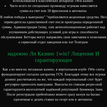
использования в классических аппаратах 1Win казино.
Часто всего по специально промокоду игрокам начисляется
сумма на счет или 50 фриспинов в автоматах.
В любом победы к выигрышу” “прибавляются акционные средства. Них
переводятся на единственной счет после проигрыша определенной
суммы. Администрация 1winq. com антиоппозиционные работает над
улучшением действующих условий дли игры и способности
обслуживания. Бетторы могут направлять свои замечания и пожелания
а сервисный отдел заведения или чат Телеграм.
надежно Ли Казино 1win? Лицензия И
гарантирующее
Как а во многих легальных казино, в виртуальном клубе 1Win слоты
функционируют согласно алгоритму ГСЧ. Благодаря этому все игроки
должно рассчитывать на же, что каждый персональный слот будет
регулярно приносить выигрыши. Выплаты по ставкам регрессной
гарантируются многолетней надёжной репутацией букмекера 1вин.
После регистрации пребезбожно можете сразу кинув на баланс
приличные и делать ставки на спорт или в автоматах.