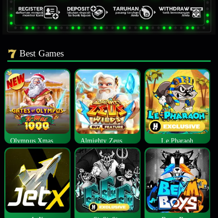
Best Games
Olympus Xmas 1000
Almighty Zeus Wilds™
Le Pharaoh