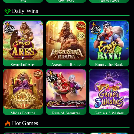
JetX
SixSixSix
Beam Boys
Daily Wins
Sword of Ares
Asgardian Rising
Empty the Bank
Midas Fortune
Rise of Samurai
Genie's 3 Wishes
Hot Games