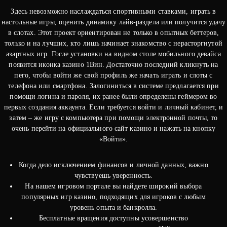
Здесь невозможно наслаждаться спортивными ставками, играть в
настольные игры, оценить динамику лайв-раздела или получится удачу
в слотах. Этот проект ориентирован не только в опытных беттеров,
только и на лучших, кто лишь начинает знакомство с нерасторгнутой
азартных игр. Госле установки на видном столе мобильного девайса
появится иконка казино 1Вин. Достаточно последний кликнуть на
пего, чтобы войти же свой профиль же начать играть и слоты с
телефона или смартфона. Залогиниться в системе предлагается при
помощи логина и пароля, их ранее были определены геймером во
первых создания аккаунта. Если требуется войти и личный кабинет, и
затем – же игру с компьютера при помощи электронной почты, то
очень перейти на официального сайт казино и нажать на кнопку
«Войти».
Когда дело исключением финансов и личной данных, важно
чувствуешь уверенность.
На нашем игровом портале вы найдете широкий выбора
популярных игр казино, подходящих для игроков с любым
уровень опыта и банкролла.
Бесплатные вращения доступны усовершенство