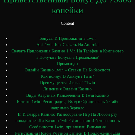
копейки
Content
Бонусы И Промоакции в 1win
Apk 1win Как Скачать На Android
Скачать Приложения Казино 1 Vin На Телефон а Компьютер
а Получать Бонусы а Промокоды?
Промокоды
Онлайн Казино 1win – Ставки На Киберспорт
Как войдут В Аккаунт 1win?
Преимущества Игры а” “1win
Лицензия Онлайн Казино
Виды Азартных Развлечений В 1win Казино
Казино 1win: Регистрация, Вход в Официальный Сайт
например Зеркало
In И смаррь Казино: Разнообразие Игр На Любой рту
понадежнее Ли Казино 1win? Лицензия И безопасность
Особенности 1win, привлекли Внимание
Регистрация Новой Учетной Записи В Приложении Для