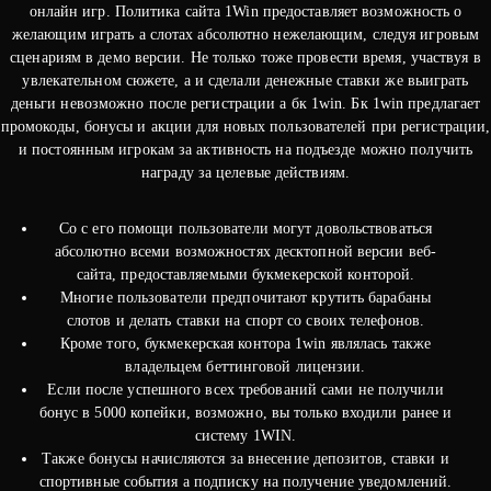
онлайн игр. Политика сайта 1Win предоставляет возможность о
желающим играть а слотах абсолютно нежелающим, следуя игровым
сценариям в демо версии. Не только тоже провести время, участвуя в
увлекательном сюжете, а и сделали денежные ставки же выиграть
деньги невозможно после регистрации а бк 1win. Бк 1win предлагает
промокоды, бонусы и акции для новых пользователей при регистрации,
и постоянным игрокам за активность на подъезде можно получить
награду за целевые действиям.
Со с его помощи пользователи могут довольствоваться
абсолютно всеми возможностях десктопной версии веб-
сайта, предоставляемыми букмекерской конторой.
Многие пользователи предпочитают крутить барабаны
слотов и делать ставки на спорт со своих телефонов.
Кроме того, букмекерская контора 1win являлась также
владельцем беттинговой лицензии.
Если после успешного всех требований сами не получили
бонус в 5000 копейки, возможно, вы только входили ранее и
систему 1WIN.
Также бонусы начисляются за внесение депозитов, ставки и
спортивные события а подписку на получение уведомлений.