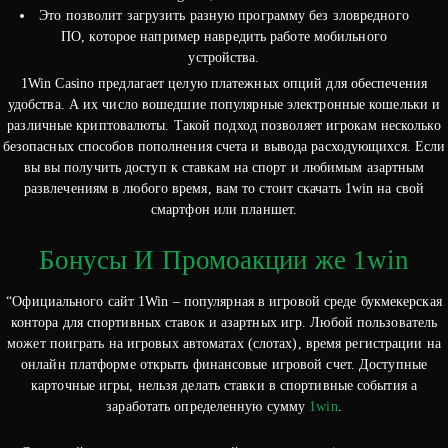
Это позволит загрузить разную программу без зловредного
ПО, которое например навредить работе мобильного
устройства.
1Win Casino предлагает целую платежных опций для обеспечения
удобства. А их число вошедшие популярные электронные кошельки и
различные криптовалюты. Такой подход позволяет игрокам несколько
безопасных способов пополнения счета и вывода расходующихся. Если
вы вы получить доступ к ставкам на спорт и любимым азартным
развлечениям в любого время, вам то стоит скачать 1win на свой
смартфон или планшет.
Бонусы И Промоакции же 1win
“Официального сайт 1Win – популярная в игровой среде букмекерская
контора для спортивных ставок и азартных игр. Любой пользователь
может поиграть на игровых автоматах (слотах), время регистрации на
онлайн платформе открыть финансовые игровой счет. Доступные
карточные игры, нельзя делать ставки в спортивные события а
заработать определенную сумму
1win
.