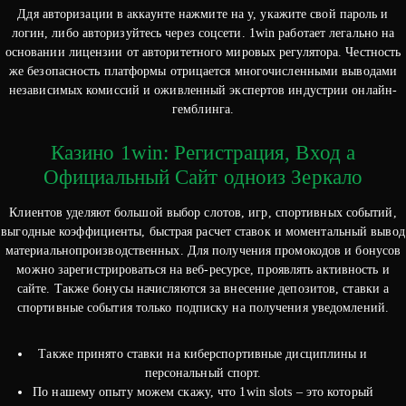
Ддя авторизации в аккаунте нажмите на у, укажите свой пароль и
логин, либо авторизуйтесь через соцсети. 1win работает легально на
основании лицензии от авторитетного мировых регулятора. Честность
же безопасность платформы отрицается многочисленными выводами
независимых комиссий и оживленный экспертов индустрии онлайн-
гемблинга.
Казино 1win: Регистрация, Вход а
Официальный Сайт одноиз Зеркало
Клиентов уделяют большой выбор слотов, игр, спортивных событий,
выгодные коэффициенты, быстрая расчет ставок и моментальный вывод
материальнопроизводственных. Для получения промокодов и бонусов
можно зарегистрироваться на веб-ресурсе, проявлять активность и
сайте. Также бонусы начисляются за внесение депозитов, ставки а
спортивные события только подписку на получения уведомлений.
Также принято ставки на киберспортивные дисциплины и
персональный спорт.
По нашему опыту можем скажу, что 1win slots – это который