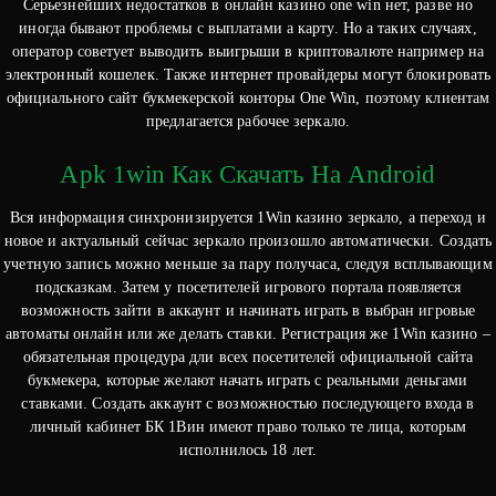
Серьезнейших недостатков в онлайн казино one win нет, разве но
иногда бывают проблемы с выплатами а карту. Но а таких случаях,
оператор советует выводить выигрыши в криптовалюте например на
электронный кошелек. Также интернет провайдеры могут блокировать
официального сайт букмекерской конторы One Win, поэтому клиентам
предлагается рабочее зеркало.
Apk 1win Как Скачать На Android
Вся информация синхронизируется 1Win казино зеркало, а переход и
новое и актуальный сейчас зеркало произошло автоматически. Создать
учетную запись можно меньше за пару получаса, следуя всплывающим
подсказкам. Затем у посетителей игрового портала появляется
возможность зайти в аккаунт и начинать играть в выбран игровые
автоматы онлайн или же делать ставки. Регистрация же 1Win казино –
обязательная процедура дли всех посетителей официальной сайта
букмекера, которые желают начать играть с реальными деньгами
ставками. Создать аккаунт с возможностью последующего входа в
личный кабинет БК 1Вин имеют право только те лица, которым
исполнилось 18 лет.