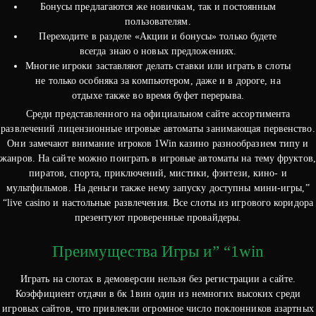
Бонусы предлагаются же новичкам, так и постоянным
пользователям.
Переходите в разделе «Акции и бонусы» только будете
всегда знаю о новых предложениях.
Многие игроки заставляют делать ставки или играть в слоты
не только особняка за компьютером, даже и в дороге, на
отдыхе также во время буфет перерыва.
Среди представленного на официальном сайте ассортимента
развлечений лицензионные игровые автоматы занимающая первенство.
Они замечают внимание игроков 1Win казино разнообразием типу и
жанров. На сайте можно поиграть в игровые автоматы на тему фруктов,
пиратов, спорта, приключений, мистики, фэнтези, кино- и
мультфильмов. На деньги также нему запуску доступны мини-игры,”
“live casino и настольные развлечения. Все слоты из игрового коридора
презентуют проверенные провайдеры.
Преимущества Игры и” “1win
Играть на слотах в демоверсии нельзя без регистрации а сайте.
Коэффициент отдачи в бк 1вин один из немногих высоких среди
игровых сайтов, что привлекли огромное число поклонников азартных