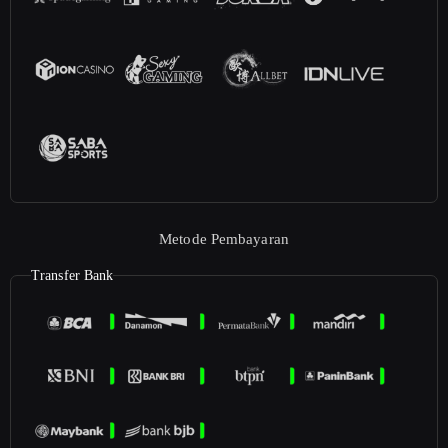
Metode Pembayaran
Transfer Bank