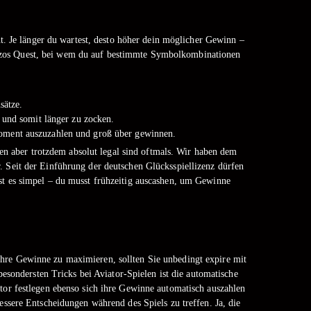
. Je länger du wartest, desto höher dein möglicher Gewinn –
Gonzos Quest, bei wem du auf bestimmte Symbolkombinationen
sätze.
 und somit länger zu zocken.
Moment auszuzahlen und groß über gewinnen.
en aber trotzdem absolut legal sind oftmals. Wir haben dem
. Seit der Einführung der deutschen Glücksspiellizenz dürfen
st es simpel – du musst frühzeitig auscashen, um Gewinne
hre Gewinne zu maximieren, sollten Sie unbedingt expire mit
esondersten Tricks bei Aviator-Spielen ist die automatische
ator festlegen ebenso sich ihre Gewinne automatisch auszahlen
bessere Entscheidungen während des Spiels zu treffen. Ja, die