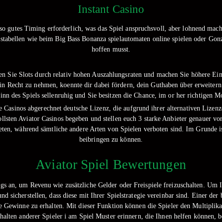
Instant Casino
o gutes Timing erforderlich, was das Spiel anspruchsvoll, aber lohnend macht
ungstabellen wie beim Big Bass Bonanza spielautomaten online spielen oder 
hoffen musst.
n Sie Slots durch relativ hohen Auszahlungsraten und machen Sie höhere Ein
in Recht zu nehmen, koennte dir dabei fördern, dein Guthaben über erweitern
n des Spiels sellenruhig und Sie besitzen die Chance, im or her richtigen 
e Casinos abgerechnet deutsche Lizenz, die aufgrund ihrer alternativen Lizenz
lsten Aviator Casinos begeben und stellen euch 3 starke Anbieter genauer vor
ieten, während sämtliche andere Arten von Spielen verboten sind. Im Grunde i
beibringen zu können.
Aviator Spiel Bewertungen
 an, um Revenu wie zusätzliche Gelder oder Freispiele freizuschalten. Um I
icherstellen, dass diese mit Ihrer Spielstrategie vereinbar sind. Einer der b
te Gewinne zu erhalten. Mit dieser Funktion können die Spieler den Multiplik
erhalten anderer Spieler i am Spiel Muster erinnern, die Ihnen helfen können, 