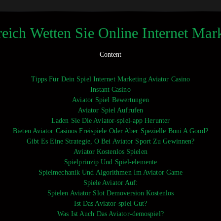
reich Wetten Sie Online Internet Mark
Content
Tipps Für Dein Spiel Internet Marketing Aviator Casino
Instant Casino
Aviator Spiel Bewertungen
Aviator Spiel Aufrufen
Laden Sie Die Aviator-spiel-app Herunter
Bieten Aviator Casinos Freispiele Oder Aber Spezielle Boni A Good?
Gibt Es Eine Strategie, O Bei Aviator Sport Zu Gewinnen?
Aviator Kostenlos Spielen
Spielprinzip Und Spiel-elemente
Spielmechanik Und Algorithmen Im Aviator Game
Spiele Aviator Auf:
Spielen Aviator Slot Demoversion Kostenlos
Ist Das Aviator-spiel Gut?
Was Ist Auch Das Aviator-demospiel?