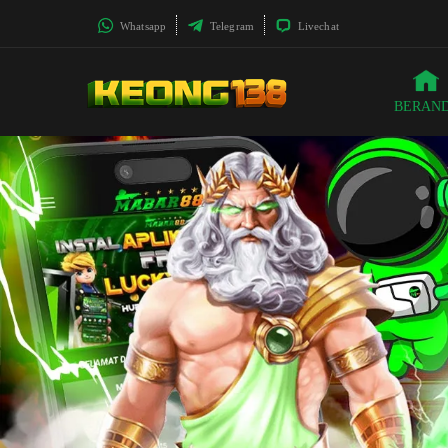
Whatsapp
Telegram
Livechat
BERAN