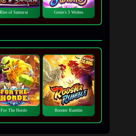
Rise of Samurai
Genie's 3 Wishes
For The Horde
Rooster Rumble