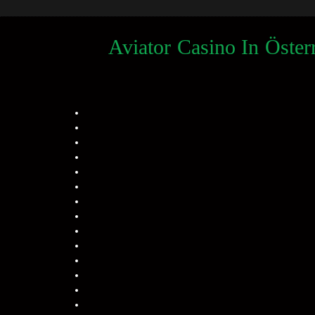
Aviator Casino In Öster