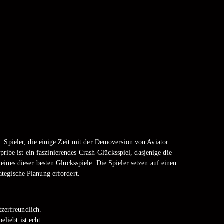
. Spieler, die einige Zeit mit der Demoversion von Aviator
ribe ist ein faszinierendes Crash-Glücksspiel, dasjenige die
ines dieser besten Glücksspiele. Die Spieler setzen auf einen
tegische Planung erfordert.
zerfreundlich.
eliebt ist echt.