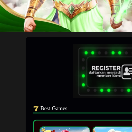
Best Games