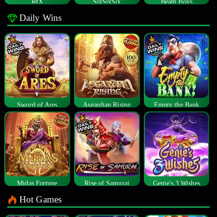
JetX
SixSixSix
Beam Boys
Daily Wins
Sword of Ares
Asgardian Rising
Empty the Bank
Midas Fortune
Rise of Samurai
Genie's 3 Wishes
Hot Games