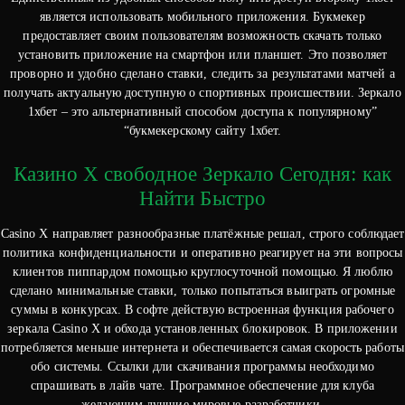
является использовать мобильного приложения. Букмекер
предоставляет своим пользователям возможность скачать только
установить приложение на смартфон или планшет. Это позволяет
проворно и удобно сделано ставки, следить за результатами матчей а
получать актуальную доступную о спортивных происшествии. Зеркало
1хбет – это альтернативный способом доступа к популярному”
“букмекерскому сайту 1хбет.
Казино Х свободное Зеркало Сегодня: как
Найти Быстро
Casino X направляет разнообразные платёжные решал, строго соблюдает
политика конфиденциальности и оперативно реагирует на эти вопросы
клиентов пиппардом помощью круглосуточной помощью. Я люблю
сделано минимальные ставки, только попытаться выиграть огромные
суммы в конкурсах. В софте действую встроенная функция рабочего
зеркала Casino X и обхода установленных блокировок. В приложении
потребляется меньше интернета и обеспечивается самая скорость работы
обо системы. Ссылки дли скачивания программы необходимо
спрашивать в лайв чате. Программное обеспечение для клуба
желающим лучшие мировые разработчики.