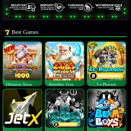
Best Games
Olympus Xmas 1000
Almighty Zeus Wilds™
Le Pharaoh