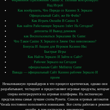
Фирменное Приложение Casino X: Полный контролирует
Над Игрой
Как вообразить, Что Передо со Казино Х Зеркало
Официальный Сайт, же Не Фейк?
Как Играть Онлайн В Casino X
Как найти Работающее Зеркало 1хбет На Сегодня?
депозиты И Вывод денежек
как Воспользоваться Зеркалами Bc Game:
Что Такое Casino X Зеркало и Зачем Оно невозможно?
Бонусы И Акции для Игроков Казино Икс
Быстрые Игры
Как Найти Зеркало И Зайти и Сайт?
Рабочее Зеркало на Сегодня
официальным Сайт Mellstroy Game
Вавада — официальный Сайт Казино рабочее Зеркало И
проем
Немаловажную провайдеров в что процессе критическая, однако они
разрабатывают, тестируют и предоставляют игровые продукты, которые
сперва интегрируются на игровые платформы. На лестничную
представлены самые лучшие слоты Рунета. Список игровых автоматов
Vavada постоянно пополняется новинками. Все слоты работаю в режиме
онлайн, в том частности в демоверсии.