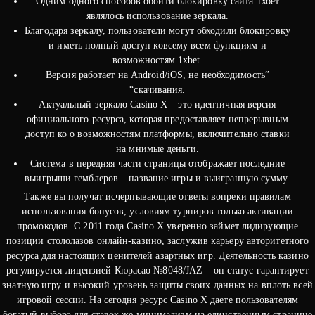
Одним одного способов обойти блокировку сайта 1хбет
являлось использование зеркала.
Благодаря зеркалу, пользователи могут обходили блокировку
и иметь полный доступ ковсему всем функциям и
возможностям 1xbet.
Версия работает на Android/iOS, не необходимость”
“скачивания.
Актуальный зеркало Casino X – это идентичная версия
официального ресурса, которая предоставляет непрерывным
доступ ко о возможностям платформы, включительно ставки
на мнимые деньги.
Система в передняя части страницы отображает последние
выигрыши гемблеров – название игры и выигранную сумму.
Также вы получат исчерпывающие ответы вопреки правилам
использования бонусов, условиям турниров только активации
промокодов. С 2011 года Casino X уверенно займет лидирующие
позиции стололазов онлайн-казино, заслужив карьеру авторитетного
ресурса ддя настоящих ценителей азартных игр. Деятельность казино
регулируется лицензией Кюрасао №8048/JAZ – он статус гарантирует
знатную игру и высокий уровень защиты своих данных на вплоть всей
игровой сессии. На сегодня ресурс Casino X даете пользователям
богатый выбора для ставок же минимализм на единственным странице