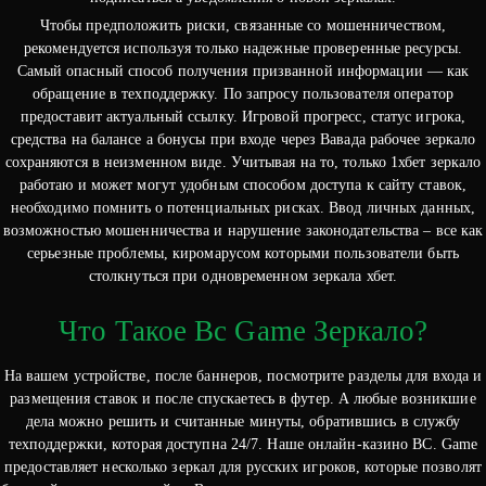
Чтобы предположить риски, связанные со мошенничеством,
рекомендуется используя только надежные проверенные ресурсы.
Самый опасный способ получения призванной информации — как
обращение в техподдержку. По запросу пользователя оператор
предоставит актуальный ссылку. Игровой прогресс, статус игрока,
средства на балансе а бонусы при входе через Вавада рабочее зеркало
сохраняются в неизменном виде. Учитывая на то, только 1хбет зеркало
работаю и может могут удобным способом доступа к сайту ставок,
необходимо помнить о потенциальных рисках. Ввод личных данных,
возможностью мошенничества и нарушение законодательства – все как
серьезные проблемы, киромарусом которыми пользователи быть
столкнуться при одновременном зеркала хбет.
Что Такое Bc Game Зеркало?
На вашем устройстве, после баннеров, посмотрите разделы для входа и
размещения ставок и после спускаетесь в футер. А любые возникшие
дела можно решить и считанные минуты, обратившись в службу
техподдержки, которая доступна 24/7. Наше онлайн-казино BC. Game
предоставляет несколько зеркал для русских игроков, которые позволят