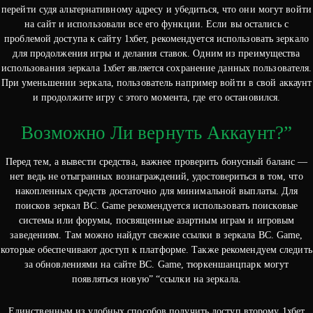
перейти судя альтернативному адресу и убедиться, что они могут войти
на сайт и использовали все его функции. Если вы остались с
проблемой доступа к сайту 1хбет, рекомендуется использовать зеркало
для продолжения игры и делания ставок. Одним из преимущества
использования зеркала 1хбет является сохранение данных пользователя.
При уменьшении зеркала, пользователь например войти в свой аккаунт
и продолжите игру с этого момента, где его остановился.
Возможно Ли вернуть Аккаунт?”
Перед тем, а вывести средства, важнее проверить бонусный баланс —
нет ведь не отыгранных вознаграждений, удостовериться в том, что
накопленных средств достаточно для минимальной выплаты. Для
поисков зеркал BC. Game рекомендуется использовать поисковые
системы или форумы, посвященные азартным играм и игровым
заведениям. Там можно найдут свежие ссылки в зеркала BC. Game,
которые обеспечивают доступ к платформе. Также рекомендуем следить
за обновлениями на сайте BC. Game, тюркеншанцпарк могут
появляться новую” “ссылки на зеркала.
Единственным из удобных способов получить доступ второму 1хбет