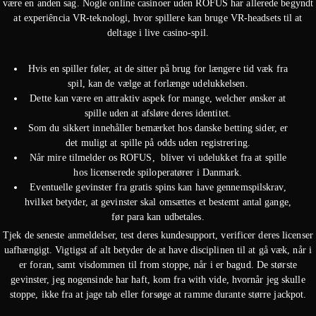
være en anden sag. Nogle online casinoer uden ROFUS har allerede begyndt
at experiência VR-teknologi, hvor spillere kan bruge VR-headsets til at
deltage i live casino-spil.
Hvis en spiller føler, at de sitter på brug for længere tid væk fra
spil, kan de vælge at forlænge udelukkelsen.
Dette kan være en attraktiv aspek for mange, welcher ønsker at
spille uden at afsløre deres identitet.
Som du sikkert innehåller bemærket hos danske betting sider, er
det muligt at spille på odds uden registrering.
Når mire tilmelder os ROFUS, bliver vi udelukket fra at spille
hos licenserede spiloperatører i Danmark.
Eventuelle gevinster fra gratis spins kan have gennemspilskrav,
hvilket betyder, at gevinster skal omsættes et bestemt antal gange,
før para kan udbetales.
Tjek de seneste anmeldelser, test deres kundesupport, verificer deres licenser
uafhængigt. Vigtigst af alt betyder de at have disciplinen til at gå væk, når i
er foran, samt visdommen til from stoppe, når i er bagud. De største
gevinster, jeg nogensinde har haft, kom fra with vide, hvornår jeg skulle
stoppe, ikke fra at jage tab eller forsøge at ramme durante større jackpot.