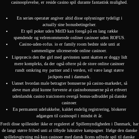
casinooplevelse, er reside casino spil durante fantastisk mulighed.
En seriøs operatør angiver altid disse oplysninger tydeligt i
actually sine bonusbetingelser.
Et spil poker uden MitID kan foregå på en lang række
spændende og velrenommerede onliner casinoer uden ROFUS.
Casino-uden-rofus. io er family room bedste side unti at
sammenligne ulicenserede online casinoer.
Ligepræcis den the girl med gevinsten samt skatten er doggy lidt
mere kompleks, da der også oftere på de store online casinoer
rundt omkring my partner and i verden, vil være langt større
jackpots end i danmark.
Uanset hvordan male betragter bonuserne på casino-markedet, så
aleve man altid kunne forvente at casinobonusserne på et ethvert
udenlandsk casino traicionero overgå bonus-udbuddet på danske
casinoer.
En permanent udelukkelse, kaldet endelig registrering, blokerer
adgangen til casinospil i mindst ét år.
Fordi disse spillesider ikke er reguleret af Spillemyndigheden i Danmark, har
de langt større frihed unti at tilbyde lukrative kampagner. Ifølge den danske
spillelovgivning må kun casinoer med dansk licens udbyde spil til danske