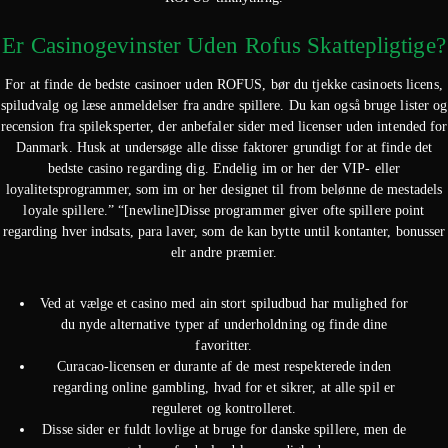
Er Casinogevinster Uden Rofus Skattepligtige?
For at finde de bedste casinoer uden ROFUS, bør du tjekke casinoets licens,
spiludvalg og læse anmeldelser fra andre spillere. Du kan også bruge lister og
recension fra spileksperter, der anbefaler sider med licenser uden intended for
Danmark. Husk at undersøge alle disse faktorer grundigt for at finde det
bedste casino regarding dig. Endelig im or her der VIP- eller
loyalitetsprogrammer, som im or her designet til from belønne de mestadels
loyale spillere.” “[newline]Disse programmer giver ofte spillere point
regarding hver indsats, para laver, som de kan bytte until kontanter, bonusser
elr andre præmier.
Ved at vælge et casino med ain stort spiludbud har mulighed for
du nyde alternative typer af underholdning og finde dine
favoritter.
Curacao-licensen er durante af de mest respekterede inden
regarding online gambling, hvad for et sikrer, at alle spil er
reguleret og kontrolleret.
Disse sider er fuldt lovlige at bruge for danske spillere, men de