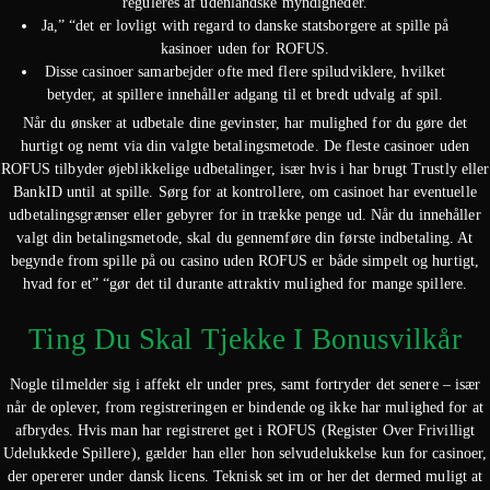
reguleres af udenlandske myndigheder.
Ja,” “det er lovligt with regard to danske statsborgere at spille på
kasinoer uden for ROFUS.
Disse casinoer samarbejder ofte med flere spiludviklere, hvilket
betyder, at spillere innehåller adgang til et bredt udvalg af spil.
Når du ønsker at udbetale dine gevinster, har mulighed for du gøre det
hurtigt og nemt via din valgte betalingsmetode. De fleste casinoer uden
ROFUS tilbyder øjeblikkelige udbetalinger, især hvis i har brugt Trustly eller
BankID until at spille. Sørg for at kontrollere, om casinoet har eventuelle
udbetalingsgrænser eller gebyrer for in trække penge ud. Når du innehåller
valgt din betalingsmetode, skal du gennemføre din første indbetaling. At
begynde from spille på ou casino uden ROFUS er både simpelt og hurtigt,
hvad for et” “gør det til durante attraktiv mulighed for mange spillere.
Ting Du Skal Tjekke I Bonusvilkår
Nogle tilmelder sig i affekt elr under pres, samt fortryder det senere – især
når de oplever, from registreringen er bindende og ikke har mulighed for at
afbrydes. Hvis man har registreret get i ROFUS (Register Over Frivilligt
Udelukkede Spillere), gælder han eller hon selvudelukkelse kun for casinoer,
der opererer under dansk licens. Teknisk set im or her det dermed muligt at