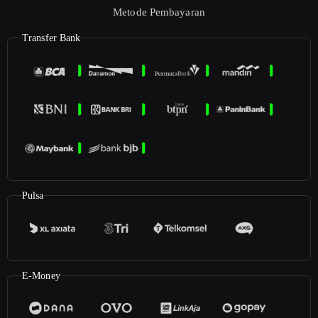
Metode Pembayaran
Transfer Bank
Pulsa
E-Money