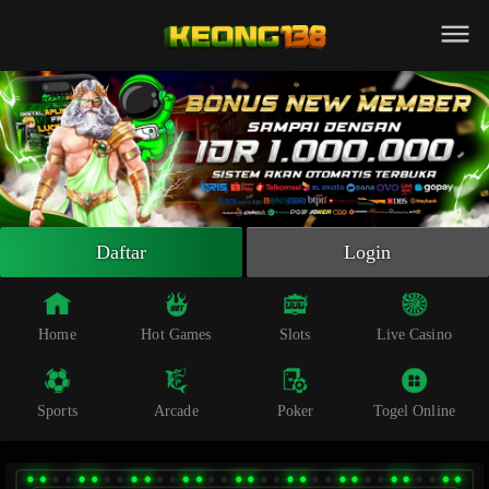
Beranda
Slot Online
Live Casino
Sportsbook
Arcade
Togel Online
Daftar
Login
Poker
Whatsapp
Home
Hot Games
Slots
Live Casino
Telegram
Sports
Arcade
Poker
Togel Online
Livechat