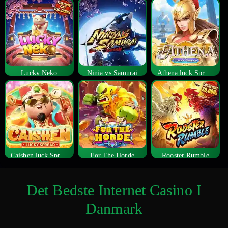
Lucky Neko
Ninja vs Samurai
Athena luck Spread
Caishen luck Spread
For The Horde
Rooster Rumble
Det Bedste Internet Casino I
Danmark