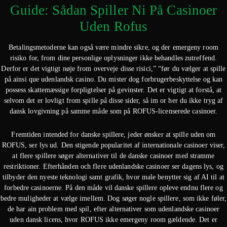
Guide: Sådan Spiller Ni På Casinoer
Uden Rofus
Betalingsmetoderne kan også være mindre sikre, og der emergeny room
risiko for, from dine personlige oplysninger ikke behandles zutreffend.
Derfor er det vigtigt nøje from overveje disse risici,” “før du vælger at spille
på ainsi que udenlandsk casino. Du mister dog forbrugerbeskyttelse og kan
possess skattemæssige forpligtelser på gevinster. Det er vigtigt at forstå, at
selvom det er lovligt from spille på disse sider, så im or her du ikke tryg af
dansk lovgivning på samme måde som på ROFUS-licenserede casinoer.
Fremtiden intended for danske spillere, jeder ønsker at spille uden om
ROFUS, ser lys ud. Den stigende popularitet af internationale casinoer viser,
at flere spillere søger alternativer til de danske casinoer med stramme
restriktioner. Efterhånden och flere udenlandske casinoer ser dagens lys, og
tilbyder den nyeste teknologi samt grafik, hvor male benytter sig af AI til at
forbedre casinoerne. På den måde vil danske spillere opleve endnu flere og
bedre muligheder at vælge imellem. Dog søger nogle spillere, som ikke føler,
de har ain problem med spil, efter alternativer som udenlandske casinoer
uden dansk licens, hvor ROFUS ikke emergeny room gældende. Det er