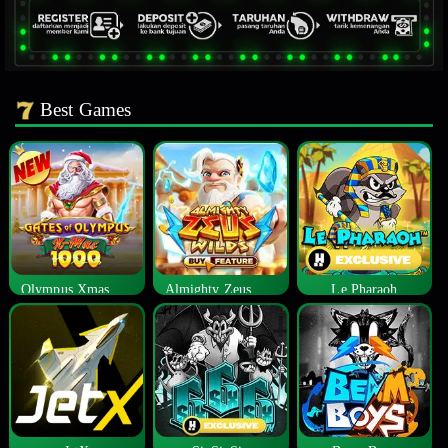
Best Games
Olympus Xmas 1000
Almighty Zeus Wilds™
Le Pharaoh