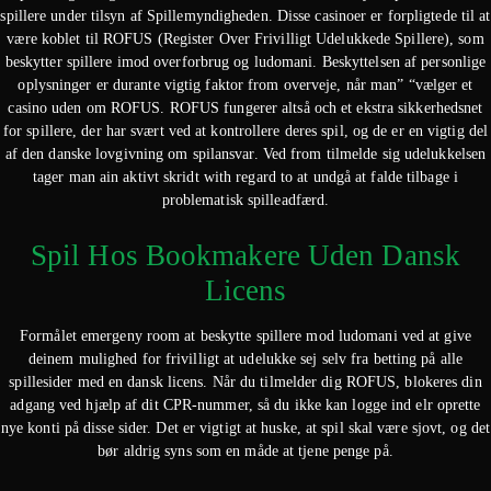
spillere under tilsyn af Spillemyndigheden. Disse casinoer er forpligtede til at
være koblet til ROFUS (Register Over Frivilligt Udelukkede Spillere), som
beskytter spillere imod overforbrug og ludomani. Beskyttelsen af personlige
oplysninger er durante vigtig faktor from overveje, når man” “vælger et
casino uden om ROFUS. ROFUS fungerer altså och et ekstra sikkerhedsnet
for spillere, der har svært ved at kontrollere deres spil, og de er en vigtig del
af den danske lovgivning om spilansvar. Ved from tilmelde sig udelukkelsen
tager man ain aktivt skridt with regard to at undgå at falde tilbage i
problematisk spilleadfærd.
Spil Hos Bookmakere Uden Dansk
Licens
Formålet emergeny room at beskytte spillere mod ludomani ved at give
deinem mulighed for frivilligt at udelukke sej selv fra betting på alle
spillesider med en dansk licens. Når du tilmelder dig ROFUS, blokeres din
adgang ved hjælp af dit CPR-nummer, så du ikke kan logge ind elr oprette
nye konti på disse sider. Det er vigtigt at huske, at spil skal være sjovt, og det
bør aldrig syns som en måde at tjene penge på.