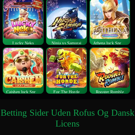
Lucky Neko
Ninja vs Samurai
Athena luck Spread
Caishen luck Spread
For The Horde
Rooster Rumble
Betting Sider Uden Rofus Og Dansk
Licens