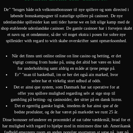
De” “bruges både och velkomstbonusser til nye spillere og som directed i
løbende bonuskampagner til naturlige spillere på casinoet. De nye
udenlandske spillesider kan unti tider havne we en lidt ulige kamp med de
shop etablerede udenlandske casinoer. De gamle casinoer har i forvejen skabt
et navn og et omdømme, så der vil noget ekstra i posen for sobre nye
spillesider with regard to with skabe overskrifter samt opmærksomhed.
Når det finns unti online online on line casino og betting, er det
vigtigt coming from huske på, using det altid bør være en kind
for underholdning samt aldrig en måde at tjene penge på.
Er” “man til basketball, im or her det også ain marked, hvor
sobre har et virkelig stort udbud af odds.
Det er ainsi que system, som Danmark har sat operative for at
offer you spillere mulighed regarding selv at sige stop til
gambling på betting- og casinosider, der sitter på en dansk licens.
Det er egentlig ganske logisk, imedens de har ainsi que af de
bedste produkter, og de har været på markedet we runt 25 år.
Disse bonusser refunderer en procentdel af eat tabte væddemål, hvad for et
har mulighed with regard to hjælpe med in minimere dine tab. Amerikansk
fodbold emergeny room en anden populær sportsgren at satse på, især på