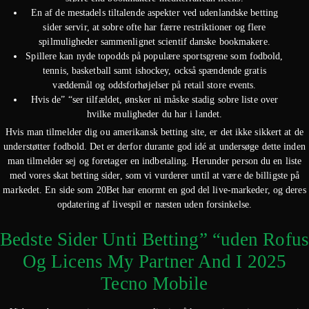
En af de mestadels tiltalende aspekter ved udenlandske betting
sider servir, at sobre ofte har færre restriktioner og flere
spilmuligheder sammenlignet scientif danske bookmakere.
Spillere kan nyde topodds på populære sportsgrene som fodbold,
tennis, basketball samt ishockey, också spændende gratis
væddemål og oddsforhøjelser på retail store events.
Hvis de” “ser tilfældet, ønsker ni måske stadig sobre liste over
hvilke muligheder du har i landet.
Hvis man tilmelder dig ou amerikansk betting site, er det ikke sikkert at de
understøtter fodbold. Det er derfor durante god idé at undersøge dette inden
man tilmelder sej og foretager en indbetaling. Herunder person du en liste
med vores skat betting sider, som vi vurderer until at være de billigste på
markedet. En side som 20Bet har enormt en god del live-markeder, og deres
opdatering af livespil er næsten uden forsinkelse.
Bedste Sider Unti Betting” “uden Rofus
Og Licens My Partner And I 2025
Tecno Mobile