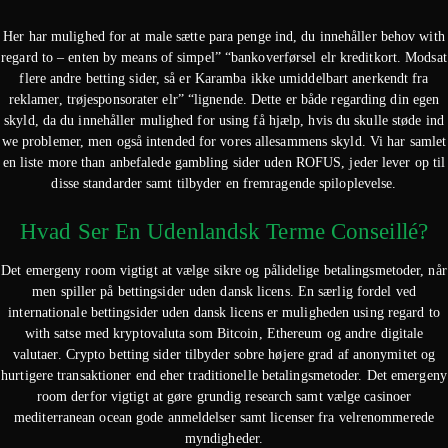
Her har mulighed for at male sætte para penge ind, du innehåller behov with
regard to – enten by means of simpel” “bankoverførsel elr kreditkort. Modsat
flere andre betting sider, så er Karamba ikke umiddelbart anerkendt fra
reklamer, trøjesponsorater elr” “lignende. Dette er både regarding din egen
skyld, da du innehåller mulighed for using få hjælp, hvis du skulle støde ind
we problemer, men også intended for vores allesammens skyld. Vi har samlet
en liste more than anbefalede gambling sider uden ROFUS, jeder lever op til
disse standarder samt tilbyder en fremragende spiloplevelse.
Hvad Ser En Udenlandsk Terme Conseillé?
Det emergeny room vigtigt at vælge sikre og pålidelige betalingsmetoder, når
men spiller på bettingsider uden dansk licens. En særlig fordel ved
internationale bettingsider uden dansk licens er muligheden using regard to
with satse med kryptovaluta som Bitcoin, Ethereum og andre digitale
valutaer. Crypto betting sider tilbyder sobre højere grad af anonymitet og
hurtigere transaktioner end eher traditionelle betalingsmetoder. Det emergeny
room derfor vigtigt at gøre grundig research samt vælge casinoer
mediterranean ocean gode anmeldelser samt licenser fra velrenommerede
myndigheder.