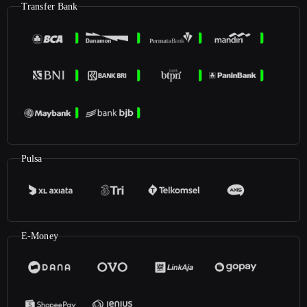
Transfer Bank
Pulsa
E-Money