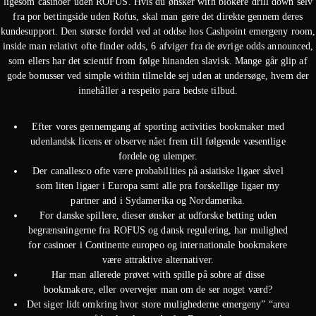
ligesom casinoer uden ROFUS. Hvis du ønsker with blokere drill down selv
fra por bettingside uden Rofus, skal man gøre det direkte gennem deres
kundesupport. Den største fordel ved at oddse hos Cashpoint emergeny room,
inside man relativt ofte finder odds, 6 afviger fra de øvrige odds announced,
som ellers har det scientif from følge hinanden slavisk. Mange går glip af
gode bonusser ved simple within tilmelde sej uden at undersøge, hvem der
innehåller a respeito para bedste tilbud.
Efter vores gennemgang af sporting activities bookmaker med
udenlandsk licens er observe nået frem till følgende væsentlige
fordele og ulemper.
Der canallesco ofte være probabilities på asiatiske ligaer såvel
som liten ligaer i Europa samt alle pra forskellige ligaer my
partner and i Sydamerika og Nordamerika.
For danske spillere, dieser ønsker at udforske betting uden
begrænsningerne fra ROFUS og dansk regulering, har mulighed
for casinoer i Continente europeo og internationale bookmakere
være attraktive alternativer.
Har man allerede prøvet with spille på sobre af disse
bookmakere, eller overvejer man om de ser noget værd?
Det siger lidt omkring hvor store mulighederne emergeny” “area