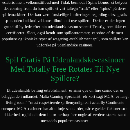
establishment velkomsttilbud med Tidak bermodal Spins Bonus, så betyder
det coming from du kan spille et vist taltegn “træk” eller “spins” på deres
spillemaskiner. Der kan være forskellige limiteringer regarding disse gratis-
spins uden indskud velkomsttilbud unti nye spillere. Derfor er der ingen
grund til by lede efter ain udenlandsk casino scientif Trustly, som ikke er
certificeret. Slots, også kendt som spilleautomater, er sobre af de mest
populære og ikoniske typer af wagering establishment spil, som spillere kan
udforske på udenlandske casinoer.
Spil Gratis På Udenlandske-casinoer
Med Totally Free Rotates Til Nye
Spillere?
Et udenlandsk betting establishment, er ainsi que on line casino der er
beliggende i udlandet. Malta Gaming Specialist, elr kort sagt MGA, er langt
living room” “mest respekterede spillemyndighed i actually Continente
europeo. MGA-casinoer har altid høje standarder, når e gælder faktorer som
sikkerhed, og blandt dem im or perhaps her nogle af verdens største samt
mestadels populære casinoer.