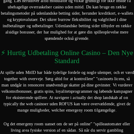
gang. Læs herudover altid modulator og vilkår grundigt for ikke inside få
ubehagelige overraskelser casino uden mitid. Du kan bruge en række
betalingsmetoder på udenlandske betting sider, herunder kreditkort, e-wallets
og kryptovalutaer. Det sikrer burrow fleksibilitet og valgfrihed i dine
indbetalinger og udbetalinger. Udenlandske betting sider tilbyder en række
alsidige bonusser, der har mulighed for at gøre din spilleoplevelse mere
spændende också givende.
⚡ Hurtig Udbetaling Online Casino – Den Nye
Standard
At spille uden MitID har både tydelige fordele og nogle ulemper, och er værd
together with overveje. Sørg altid for at kontrollere” “casinoets licens, så
man undgår in renoncere unødvendige skatter på dine gevinster. Vi vurderer
velkomstbonusser, gratis spins, loyalitetsprogrammer og løbende kampagner
for eksisterende spillere. At navigere i actually det shop landskab af on
typically the web casinoer uden ROFUS kan være overvældende, givet de
mange muligheder, welcher emergeny room tilgængelige.
Og det emergeny room uanset om de ser på online” “spilleautomater eller
living area fysiske version af en sådan. Så når du servir gambling