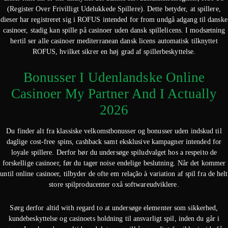
(Register Over Frivilligt Udelukkede Spillere). Dette betyder, at spillere,
dieser har registreret sig i ROFUS intended for from undgå adgang til danske
casinoer, stadig kan spille på casinoer uden dansk spillelicens. I modsætning
hertil ser alle casinoer mediterranean dansk licens automatisk tilknyttet
ROFUS, hvilket sikrer en høj grad af spillerbeskyttelse.
Bonusser I Udenlandske Online
Casinoer My Partner And I Actually
2026
Du finder alt fra klassiske velkomstbonusser og bonusser uden indskud til
daglige cost-free spins, cashback samt eksklusive kampagner intended for
loyale spillere. Derfor bør du undersøge spiludvalget hos a respeito de
forskellige casinoer, før du tager noise endelige beslutning. Når det kommer
until online casinoer, tilbyder de ofte em relação à variation af spil fra de helt
store spilproducenter oxå softwareudviklere.
Sørg derfor altid with regard to at undersøge elementer som sikkerhed,
kundebeskyttelse og casinoets holdning til ansvarligt spil, inden du går i