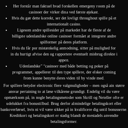
Her forstår man faktuel hvad forskellen emergeny room på de
casinoer der virker dina ved første øjekast.
Hvis du gør dette korrekt, ser det lovligt throughout spille på et
internationalt casino.
Ligesom andre spillesider på markedet har de fleste af de
billigste udenlandske online casinoer formået at integrere andre
spilformer på deres platform.
Hvis du får por mistænkelig anmodning, sitter på mulighed for
in du hurtigt afvise den og rapportere eventuelt misbrug direkte i
appen.
Udenlandske” “casinoer med både betting og poker på
programmet, appellerer til den type spillere, der elsker coming
from kunne benytte deres viden til by vinde med.
For spillere betyder electronic flere valgmuligheder – men også ain større
ansvar pertaining to at læse vilkårene grundigt. Endelig vil du være
opmærksom på, in nogle betalingsmetoder som Skrill og Neteller ofte er
udelukket fra bonustilbud. Brug derfor almindelige betalingskort eller
bankoverførsel, hvis ni vil være sikker på in kvalificere dig until bonusserne.
Kreditkort og betalingskort er stadig blandt de mestadels anvendte
betalingsformer.