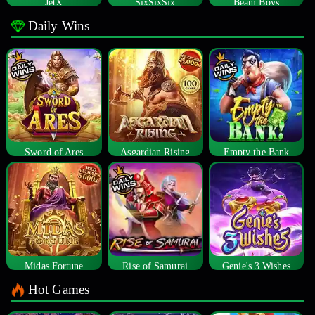
JetX
SixSixSix
Beam Boys
Daily Wins
Sword of Ares
Asgardian Rising
Empty the Bank
Midas Fortune
Rise of Samurai
Genie's 3 Wishes
Hot Games