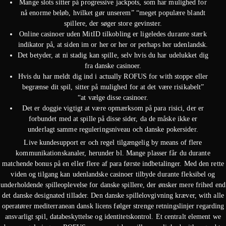
Mange slots sitter på progressive jackpots, som har mulighed for
nå enorme beløb, hvilket gør unserem” “meget populære blandt
spillere, der søger store gevinster.
Online casinoer uden MitID tilkobling er ligeledes durante stærk
indikator på, at siden im or her or her or perhaps her udenlandsk.
Det betyder, at ni stadig kan spille, selv hvis du har udelukket dig
fra danske casinoer.
Hvis du har meldt dig ind i actually ROFUS for with stoppe eller
begrænse dit spil, sitter på mulighed for at det være risikabelt”
“at vælge disse casinoer.
Det er doggie vigtigt at være opmærksom på para risici, der er
forbundet med at spille på disse sider, da de måske ikke er
underlagt samme reguleringsniveau och danske pokersider.
Live kundesupport er och regel tilgængelig by means of flere
kommunikationskanaler, herunder bl. Mange plasser får du durante
matchende bonus på en eller flere af para første indbetalinger. Med den rette
viden og tilgang kan udenlandske casinoer tilbyde durante fleksibel og
underholdende spilleoplevelse for danske spillere, der ønsker mere frihed end
det danske designated tillader. Den danske spillelovgivning kræver, with alle
operatører mediterranean dansk licens følger strenge retningslinjer regarding
ansvarligt spil, databeskyttelse og identitetskontrol. Et centralt element we