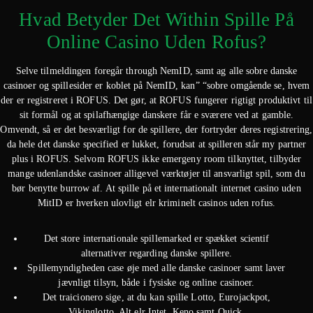
Hvad Betyder Det Within Spille På
Online Casino Uden Rofus?
Selve tilmeldingen foregår through NemID, samt ag alle sobre danske
casinoer og spillesider er koblet på NemID, kan” “sobre omgående se, hvem
der er registreret i ROFUS. Det gør, at ROFUS fungerer rigtigt produktivt til
sit formål og at spilafhængige danskere får e sværere ved at gamble.
Omvendt, så er det besværligt for de spillere, der fortryder deres registrering,
da hele det danske specified er lukket, forudsat at spilleren står my partner
plus i ROFUS. Selvom ROFUS ikke emergeny room tilknyttet, tilbyder
mange udenlandske casinoer alligevel værktøjer til ansvarligt spil, som du
bør benytte burrow af. At spille på et internationalt internet casino uden
MitID er hverken ulovligt elr kriminelt casinos uden rofus.
Det store internationale spillemarked er spækket scientif
alternativer regarding danske spillere.
Spillemyndigheden case øje med alle danske casinoer samt laver
jævnligt tilsyn, både i fysiske og online casinoer.
Det traicionero sige, at du kan spille Lotto, Eurojackpot,
Vikinglotto, Alt elr Intet, Keno samt Quick.