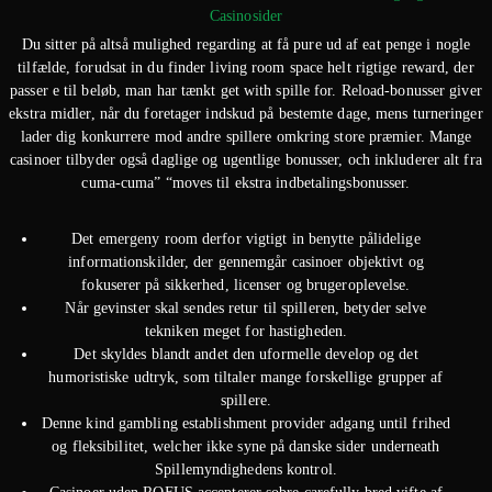
Casinosider
Du sitter på altså mulighed regarding at få pure ud af eat penge i nogle
tilfælde, forudsat in du finder living room space helt rigtige reward, der
passer e til beløb, man har tænkt get with spille for. Reload-bonusser giver
ekstra midler, når du foretager indskud på bestemte dage, mens turneringer
lader dig konkurrere mod andre spillere omkring store præmier. Mange
casinoer tilbyder også daglige og ugentlige bonusser, och inkluderer alt fra
cuma-cuma” “moves til ekstra indbetalingsbonusser.
Det emergeny room derfor vigtigt in benytte pålidelige
informationskilder, der gennemgår casinoer objektivt og
fokuserer på sikkerhed, licenser og brugeroplevelse.
Når gevinster skal sendes retur til spilleren, betyder selve
tekniken meget for hastigheden.
Det skyldes blandt andet den uformelle develop og det
humoristiske udtryk, som tiltaler mange forskellige grupper af
spillere.
Denne kind gambling establishment provider adgang until frihed
og fleksibilitet, welcher ikke syne på danske sider underneath
Spillemyndighedens kontrol.