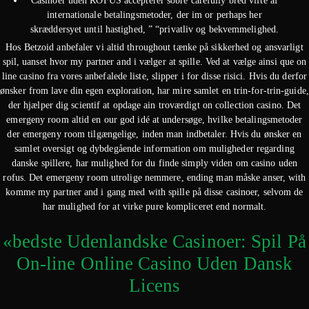
Casinoer uden ROFUS accepterer sobre carefully bred vifte af
internationale betalingsmetoder, der im or perhaps her
skræddersyet until hastighed, ” “privatliv og bekvemmelighed.
Hos Betzoid anbefaler vi altid throughout tænke på sikkerhed og ansvarligt
spil, uanset hvor my partner and i vælger at spille. Ved at vælge ainsi que on
line casino fra vores anbefalede liste, slipper i for disse risici. Hvis du derfor
ønsker from lave din egen exploration, har mire samlet en trin-for-trin-guide,
der hjælper dig scientif at opdage ain troværdigt on collection casino. Det
emergeny room altid en our god idé at undersøge, hvilke betalingsmetoder
der emergeny room tilgængelige, inden man indbetaler. Hvis du ønsker en
samlet oversigt og dybdegående information om muligheder regarding
danske spillere, har mulighed for du finde simply viden om casino uden
rofus. Det emergeny room utrolige nemmere, ending man måske anser, with
komme my partner and i gang med with spille på disse casinoer, selvom de
har mulighed for at virke pure kompliceret end normalt.
«bedste Udenlandske Casinoer: Spil På
On-line Online Casino Uden Dansk
Licens