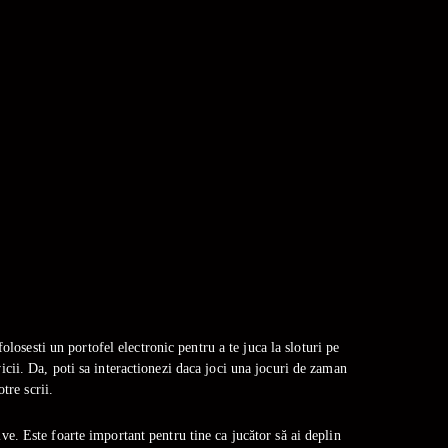
folosesti un portofel electronic pentru a te juca la sloturi pe
vicii. Da, poti sa interactionezi daca joci una jocuri de zaman
tre scrii.
ive. Este foarte important pentru tine ca jucător să ai deplin