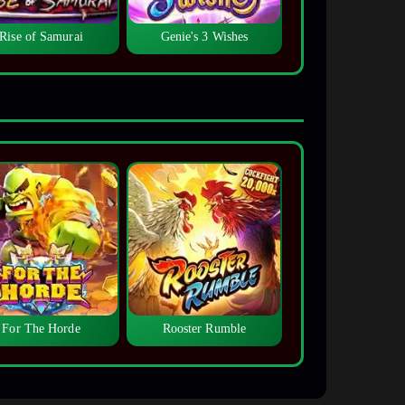
Rise of Samurai
Genie's 3 Wishes
For The Horde
Rooster Rumble