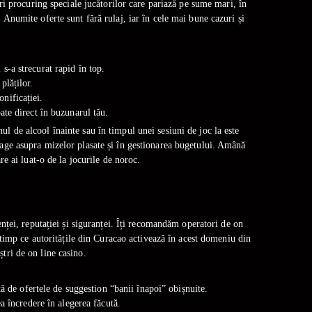
i procuring speciale jucătorilor care pariază pe sume mari, în
. Anumite oferte sunt fără rulaj, iar în cele mai bune cazuri și
 s-a strecurat rapid în top.
plăților.
nificației.
oate direct în buzunarul tău.
l de alcool înainte sau în timpul unei sesiuni de joc la este
nage asupra mizelor plasate și în gestionarea bugetului. Amână
e ai luat-o de la jocurile de noroc.
ței, reputației și siguranței. Îți recomandăm operatori de on
timp ce autoritățile din Curacao activează în acest domeniu din
ștri de on line casino.
ă de ofertele de suggestion “banii înapoi” obișnuite.
a încredere în alegerea făcută.