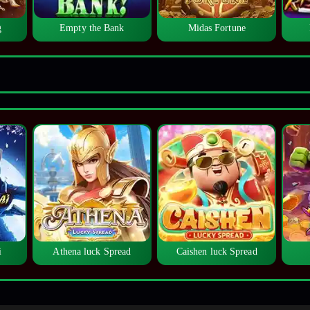
g
Empty the Bank
Midas Fortune
i
Athena luck Spread
Caishen luck Spread