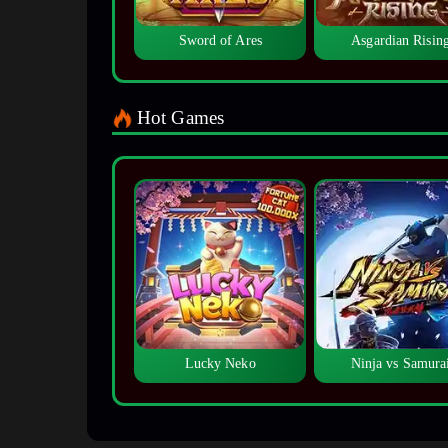
Sword of Ares
Asgardian Risin
Hot Games
Lucky Neko
Ninja vs Samura