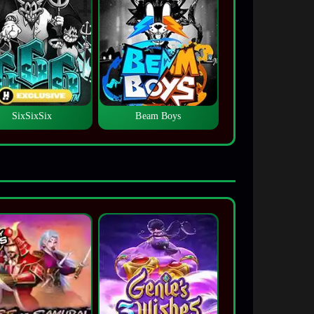
SixSixSix
Beam Boys