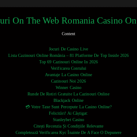
ouri On The Web Romania Casino On
Content
Jocuri De Casino Live
Lista Cazinouri Online România – 81 Platforme De Top Inside 2026
Top 69 Cazinouri Online In 2026
Verificarea Contului
Avantaje La Casino Online
Cazinouri Noi 2026
Winner Casino
Runde De Rotiri Gratuite La Cazinouri Online
Blackjack Online
💳 Votre Taxe Sunt Percepute La Casino Online?
Felicitări! Ai Câștigat:
Stanleybet Casino
Citești Recenzia Și Condițiile Relevante
Completează Verificarea Kyc Înainte De A Face O Depunere