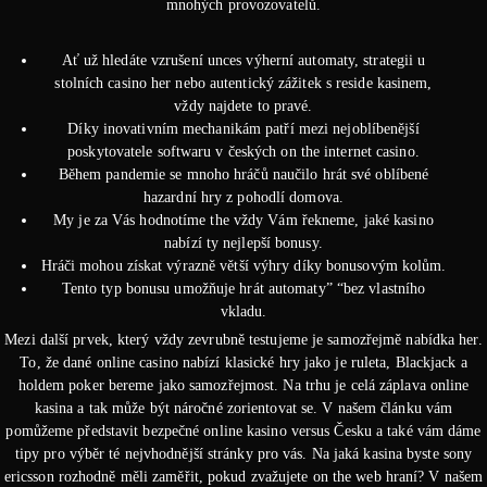
mnohých provozovatelů.
Ať už hledáte vzrušení unces výherní automaty, strategii u
stolních casino her nebo autentický zážitek s reside kasinem,
vždy najdete to pravé.
Díky inovativním mechanikám patří mezi nejoblíbenější
poskytovatele softwaru v českých on the internet casino.
Během pandemie se mnoho hráčů naučilo hrát své oblíbené
hazardní hry z pohodlí domova.
My je za Vás hodnotíme the vždy Vám řekneme, jaké kasino
nabízí ty nejlepší bonusy.
Hráči mohou získat výrazně větší výhry díky bonusovým kolům.
Tento typ bonusu umožňuje hrát automaty” “bez vlastního
vkladu.
Mezi další prvek, který vždy zevrubně testujeme je samozřejmě nabídka her.
To, že dané online casino nabízí klasické hry jako je ruleta, Blackjack a
holdem poker bereme jako samozřejmost. Na trhu je celá záplava online
kasina a tak může být náročné zorientovat se. V našem článku vám
pomůžeme představit bezpečné online kasino versus Česku a také vám dáme
tipy pro výběr té nejvhodnější stránky pro vás. Na jaká kasina byste sony
ericsson rozhodně měli zaměřit, pokud zvažujete on the web hraní? V našem