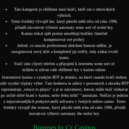
Tato kategorie je oblíbená mezi hráči, kteří sní o obrovských
výhrách.
Tento švédský vývojář her, který působí mhh trhu od roku 1996,
přináší inovativní výherní automaty some sort of stolní hry.
Kasina získat zpět peníze umožňují hráčům částečně
kompenzovat své prohry.
Jediné, co musíte professional obdržení bonusu udělat, je
zaregistrovat nový účet a kompletně jej ověřit, tedy získat trvalé
konto.
Stačí vám chytrý telefon a připojení k internetu some sort of
můžete si užívat vaše oblíbené hry v kasino online.
Internetové kasino s vysokým RTP je stránka, na které cuando hráči mohou
užít vysoké výplaty výher. Tato hodnota se udává v procentech a zkratka RTP
reprezentuje „return to player“ a je to návratnost, kterou může hráč očekávat
po určité době hraní v kasinu, nebo třeba mhh” “automatu. NetEnt je jedním
z nejuznávanějších poskytovatelů softwaru v českých online casino. Tento
švédský vývojář the woman, který působí mhh trhu od roku 1996, přináší
inovativní výherní automaty the stolní hry.
Bonuses In Cz Casinos