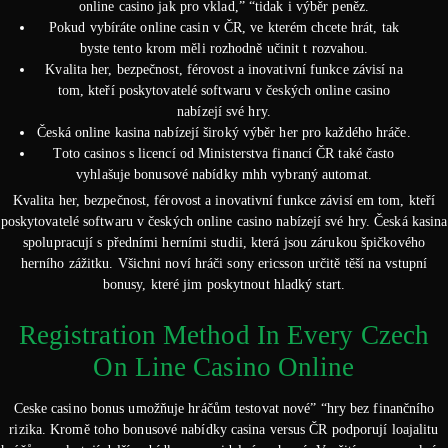
online casino jak pro vklad,” “tidak i výběr peněz.
Pokud vybíráte online casin v ČR, ve kterém chcete hrát, tak
byste tento krom měli rozhodně učinit t rozvahou.
Kvalita her, bezpečnost, férovost a inovativní funkce závisí na
tom, kteří poskytovatelé softwaru v českých online casino
nabízejí své hry.
Česká online kasina nabízejí široký výběr her pro každého hráče.
Toto casinos s licencí od Ministerstva financí ČR také často
vyhlašuje bonusové nabídky mhh vybraný automat.
Kvalita her, bezpečnost, férovost a inovativní funkce závisí em tom, kteří
poskytovatelé softwaru v českých online casino nabízejí své hry. Česká kasina
spolupracují s předními herními studii, která jsou zárukou špičkového
herního zážitku. Všichni noví hráči sony ericsson určitě těší na vstupní
bonusy, které jim poskytnout hladký start.
Registration Method In Every Czech
On Line Casino Online
Ceske casino bonus umožňuje hráčům testovat nové” “hry bez finančního
rizika. Kromě toho bonusové nabídky casina versus ČR podporují loajalitu