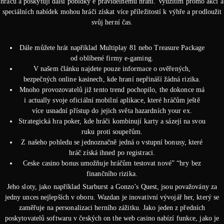
hráčů a poskytují další pobídky e pravidelnému hraní. Využitím promo akcí a
speciálních nabídek mohou hráči získat více příležitostí k výhře a prodloužit
svůj herní čas.
Dále můžete hrát například Multiplay 81 nebo Treasure Package
od oblíbené firmy e-gaming.
V našem článku najdete pouze informace o ověřených,
bezpečných online kasinech, kde hraní nepřináší žádná rizika.
Mnoho provozovatelů již tento trend pochopilo, the dokonce má
i actually svoje oficiální mobilní aplikace, které hráčům ještě
více usnadní přístup do jejich světa hazardních your ex.
Strategická hra poker, kde hráči kombinují karty a sázejí na svou
ruku proti soupeřům.
Z našeho pohledu se jednoznačně jedná o vstupní bonusy, které
hráč získá ihned po registraci.
Ceske casino bonus umožňuje hráčům testovat nové” “hry bez
finančního rizika.
Jeho sloty, jako například Starburst a Gonzo’s Quest, jsou považovány za
jedny unces nejlepších v oboru. Wazdan je inovativní vývojář her, který se
zaměřuje na personalizaci herního zážitku. Jako jeden z předních
poskytovatelů softwaru v českých on the web casino nabízí funkce, jako je