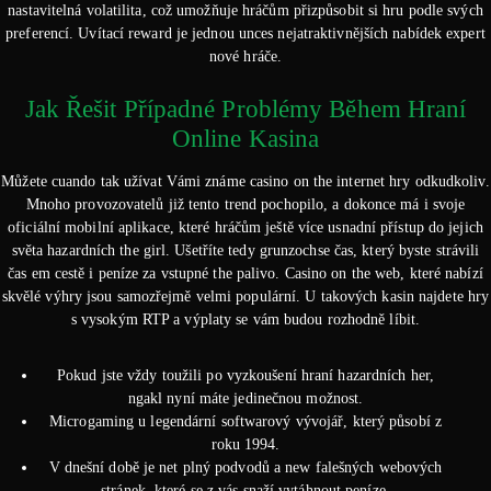
nastavitelná volatilita, což umožňuje hráčům přizpůsobit si hru podle svých
preferencí. Uvítací reward je jednou unces nejatraktivnějších nabídek expert
nové hráče.
Jak Řešit Případné Problémy Během Hraní
Online Kasina
Můžete cuando tak užívat Vámi známe casino on the internet hry odkudkoliv.
Mnoho provozovatelů již tento trend pochopilo, a dokonce má i svoje
oficiální mobilní aplikace, které hráčům ještě více usnadní přístup do jejich
světa hazardních the girl. Ušetříte tedy grunzochse čas, který byste strávili
čas em cestě i peníze za vstupné the palivo. Casino on the web, které nabízí
skvělé výhry jsou samozřejmě velmi populární. U takových kasin najdete hry
s vysokým RTP a výplaty se vám budou rozhodně líbit.
Pokud jste vždy toužili po vyzkoušení hraní hazardních her,
ngakl nyní máte jedinečnou možnost.
Microgaming u legendární softwarový vývojář, který působí z
roku 1994.
V dnešní době je net plný podvodů a new falešných webových
stránek, které se z vás snaží vytáhnout peníze.