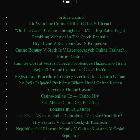
Content
Fortuna Casino
Jak Vybíráme Online Online Casino S Licencí
“On-line Czech Casinos Throughout 2025 – Top Rated Legal
Gambling Websites In The Czech Republic
Hry Hrané V Reálném Čase S Krupiérem
Casino Bonusy V Sixth Is V Licencovaných Online Casinech
Forbes Casino
Kam Se Obrátit Versus Případě Problémové Hazardního Hraní
Nejlepší Online Casina Pro České Hráče
Registration Procedure In Every Czech Online Casino Online
Jak Řešit Případné Problémy Během Hraní Online Kasina
Slovníček Online Casino”
Casino-online Cz — Casino Hry
Faq About Online Czech Casino
Bonuses In Cz Casinos
Jaké Jsou Výhody Online Gamblingu V České Republice?
Hry Sixth Is V Online Českých Kasinech
Nejoblíbenější Platební Metody V Online Kasinech V České
Republice