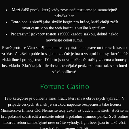
Mezi další prvek, který vždy zevrubně testujeme je samozřejmě
nabídka her.
Tento bonus slouží jako skvělý begin pro hráče, kteří chtějí začít
svou cestu v on the web kasinu s větším kapitálem.
Progresivní jackpoty rostou s i9000 každou sázkou, dokud někdo
nevyhraje celou sumu.
Právě proto se Vám snažíme pomoc a vybíráme to pravé on the web kasino
za Vás. Z našeho pohledu se jednoznačně jedná o vstupní bonusy, které hráč
získá ihned po registraci. Dále to jsou samozřejmě otáčky zdarma a bonusy
bez vkladu. Zkrátka jakmile dostanete nějaké peníze zdarma, tak se to hned
stává oblíbené.
Fortuna Casino
Tato kategorie je oblíbená mezi hráči, kteří sní o obrovských výhrách. V
případě českých stránek je zárukou naprosté bezpečnosti také licenci
Ministerstva financí ČR. Nemusíte tedy čekat, až budete mít štěstí, stačí se na
hru pořádně soustředit a můžete odejít h pořádnou sumou peněz. Svět online
hazardu sebou samozřejmě nese určité výhody, light beer jsou tu také věci,
které každému nemusí” “líbit.