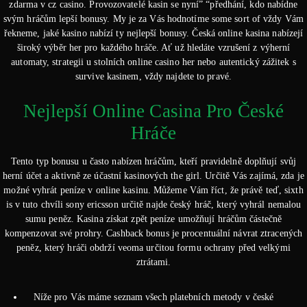
zdarma v cz casino. Provozovatelé kasin se nyní” “předhání, kdo nabídne
svým hráčům lepší bonusy. My je za Vás hodnotíme some sort of vždy Vám
řekneme, jaké kasino nabízí ty nejlepší bonusy. Česká online kasina nabízejí
široký výběr her pro každého hráče. Ať už hledáte vzrušení z výherní
automaty, strategii u stolních online casino her nebo autentický zážitek s
survive kasinem, vždy najdete to pravé.
Nejlepší Online Casina Pro České
Hráče
Tento typ bonusu u často nabízen hráčům, kteří pravidelně doplňují svůj
herní účet a aktivně ze účastní kasinových the girl. Určitě Vás zajímá, zda je
možné vyhrát peníze v online kasinu. Můžeme Vám říct, že právě teď, sixth
is v tuto chvíli sony ericsson určitě najde český hráč, který vyhrál nemalou
sumu peněz. Kasina získat zpět peníze umožňují hráčům částečně
kompenzovat své prohry. Cashback bonus je procentuální návrat ztracených
peněz, který hráči obdrží veoma určitou formu ochrany před velkými
ztrátami.
Níže pro Vás máme seznam všech platebních metody v české