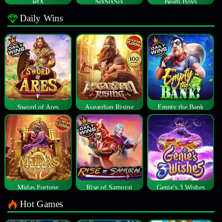
JetX
SixSixSix
Beam Boys
Daily Wins
Sword of Ares
Asgardian Rising
Empty the Bank
Midas Fortune
Rise of Samurai
Genie's 3 Wishes
Hot Games