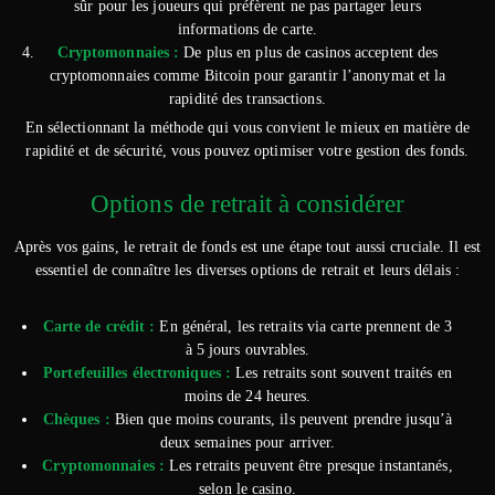
sûr pour les joueurs qui préfèrent ne pas partager leurs
informations de carte.
Cryptomonnaies :
De plus en plus de casinos acceptent des
cryptomonnaies comme Bitcoin pour garantir l’anonymat et la
rapidité des transactions.
En sélectionnant la méthode qui vous convient le mieux en matière de
rapidité et de sécurité, vous pouvez optimiser votre gestion des fonds.
Options de retrait à considérer
Après vos gains, le retrait de fonds est une étape tout aussi cruciale. Il est
essentiel de connaître les diverses options de retrait et leurs délais :
Carte de crédit :
En général, les retraits via carte prennent de 3
à 5 jours ouvrables.
Portefeuilles électroniques :
Les retraits sont souvent traités en
moins de 24 heures.
Chèques :
Bien que moins courants, ils peuvent prendre jusqu’à
deux semaines pour arriver.
Cryptomonnaies :
Les retraits peuvent être presque instantanés,
selon le casino.