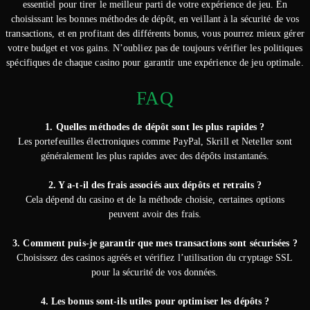
essentiel pour tirer le meilleur parti de votre expérience de jeu. En
choisissant les bonnes méthodes de dépôt, en veillant à la sécurité de vos
transactions, et en profitant des différents bonus, vous pourrez mieux gérer
votre budget et vos gains. N’oubliez pas de toujours vérifier les politiques
spécifiques de chaque casino pour garantir une expérience de jeu optimale.
FAQ
1. Quelles méthodes de dépôt sont les plus rapides ?
Les portefeuilles électroniques comme PayPal, Skrill et Neteller sont
généralement les plus rapides avec des dépôts instantanés.
2. Y a-t-il des frais associés aux dépôts et retraits ?
Cela dépend du casino et de la méthode choisie, certaines options
peuvent avoir des frais.
3. Comment puis-je garantir que mes transactions sont sécurisées ?
Choisissez des casinos agréés et vérifiez l’utilisation du cryptage SSL
pour la sécurité de vos données.
4. Les bonus sont-ils utiles pour optimiser les dépôts ?