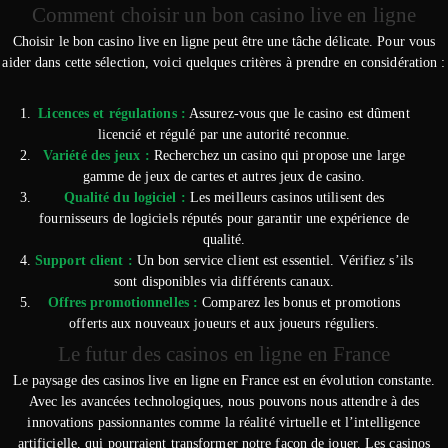
Comment choisir un bon casino live en ligne
Choisir le bon casino live en ligne peut être une tâche délicate. Pour vous
aider dans cette sélection, voici quelques critères à prendre en considération :
Licences et régulations :
Assurez-vous que le casino est dûment
licencié et régulé par une autorité reconnue.
Variété des jeux :
Recherchez un casino qui propose une large
gamme de jeux de cartes et autres jeux de casino.
Qualité du logiciel :
Les meilleurs casinos utilisent des
fournisseurs de logiciels réputés pour garantir une expérience de
qualité.
Support client :
Un bon service client est essentiel. Vérifiez s’ils
sont disponibles via différents canaux.
Offres promotionnelles :
Comparez les bonus et promotions
offerts aux nouveaux joueurs et aux joueurs réguliers.
Le futur des casinos en ligne en France
Le paysage des casinos live en ligne en France est en évolution constante.
Avec les avancées technologiques, nous pouvons nous attendre à des
innovations passionnantes comme la réalité virtuelle et l’intelligence
artificielle, qui pourraient transformer notre façon de jouer. Les casinos