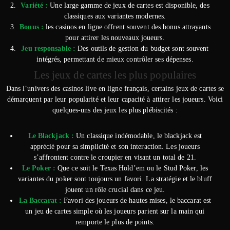
Variété :
Une large gamme de jeux de cartes est disponible, des
classiques aux variantes modernes.
Bonus :
les casinos en ligne offrent souvent des bonus attrayants
pour attirer les nouveaux joueurs.
Jeu responsable :
Des outils de gestion du budget sont souvent
intégrés, permettant de mieux contrôler ses dépenses.
Les jeux de cartes les plus populaires
Dans l’univers des casinos live en ligne français, certains jeux de cartes se
démarquent par leur popularité et leur capacité à attirer les joueurs. Voici
quelques-uns des jeux les plus plébiscités :
Le Blackjack :
Un classique indémodable, le blackjack est
apprécié pour sa simplicité et son interaction. Les joueurs
s’affrontent contre le croupier en visant un total de 21.
Le Poker :
Que ce soit le Texas Hold’em ou le Stud Poker, les
variantes du poker sont toujours un favori. La stratégie et le bluff
jouent un rôle crucial dans ce jeu.
La Baccarat :
Favori des joueurs de hautes mises, le baccarat est
un jeu de cartes simple où les joueurs parient sur la main qui
remporte le plus de points.