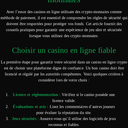
Avec l’essor des casinos en ligne utilisant des crypto-monnaies comme
méthode de paiement, il est essentiel de comprendre les règles de sécurité qui
doivent être respectées pour protéger vos fonds. Cet article fournit des
conseils pratiques pour garantir une expérience de jeu sûre et sécurisée
lorsque vous utilisez des crypto-monnaies.
Choisir un casino en ligne fiable
La première étape pour garantir votre sécurité dans un casino en ligne crypto
est de choisir une plateforme digne de confiance. Un bon casino doit être
licencié et régulé par les autorités compétentes. Voici quelques critères à
considérer lors de votre choix :
Licence et réglementation :
Vérifiez si le casino possède une
licence valide.
Évaluations et avis :
Lisez les commentaires d’autres joueurs
pour évaluer la réputation du site.
Jeux sécurisés :
Assurez-vous qu’il utilise des logiciels de jeux
reconnus et fiables.