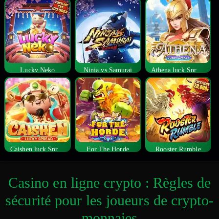
Lucky Neko
Ninja vs Samurai
Athena luck Spread
Caishen luck Spread
For The Horde
Rooster Rumble
Casino en ligne crypto : Règles de
sécurité pour les joueurs de crypto-
monnaies