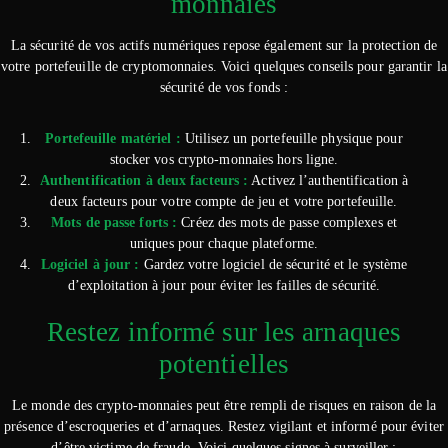
monnaies
La sécurité de vos actifs numériques repose également sur la protection de
votre portefeuille de cryptomonnaies. Voici quelques conseils pour garantir la
sécurité de vos fonds :
Portefeuille matériel :
Utilisez un portefeuille physique pour
stocker vos crypto-monnaies hors ligne.
Authentification à deux facteurs :
Activez l’authentification à
deux facteurs pour votre compte de jeu et votre portefeuille.
Mots de passe forts :
Créez des mots de passe complexes et
uniques pour chaque plateforme.
Logiciel à jour :
Gardez votre logiciel de sécurité et le système
d’exploitation à jour pour éviter les failles de sécurité.
Restez informé sur les arnaques
potentielles
Le monde des crypto-monnaies peut être rempli de risques en raison de la
présence d’escroqueries et d’arnaques. Restez vigilant et informé pour éviter
d’être victime de fraude. Voici quelques signes à surveiller :