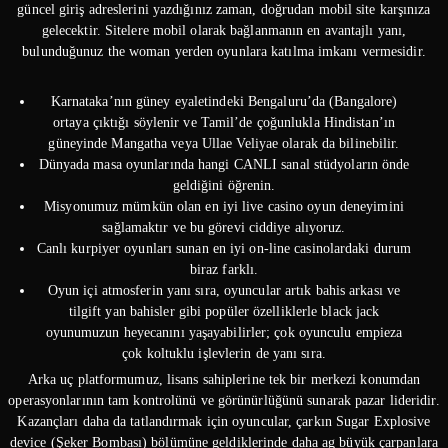
güncel giriş adreslerini yazdığınız zaman, doğrudan mobil site karşınıza
gelecektir. Sitelere mobil olarak bağlanmanın en avantajlı yanı,
bulunduğunuz the woman yerden oyunlara katılma imkanı vermesidir.
Karnataka’nın güney eyaletindeki Bengaluru’da (Bangalore)
ortaya çıktığı söylenir ve Tamil’de çoğunlukla Hindistan’ın
güneyinde Mangatha veya Ullae Veliyae olarak da bilinebilir.
Dünyada masa oyunlarında hangi CANLI sanal stüdyoların önde
geldiğini öğrenin.
Misyonumuz mümkün olan en iyi live casino oyun deneyimini
sağlamaktır ve bu görevi ciddiye alıyoruz.
Canlı kurpiyer oyunları sunan en iyi on-line casinolardaki durum
biraz farklı.
Oyun içi atmosferin yanı sıra, oyuncular artık bahis arkası ve
tilgift yan bahisler gibi popüler özelliklerle black jack
oyunumuzun heyecanını yaşayabilirler; çok oyunculu empieza
çok koltuklu işlevlerin de yanı sıra.
Arka uç platformumuz, lisans sahiplerine tek bir merkezi konumdan
operasyonlarının tam kontrolünü ve görünürlüğünü sunarak pazar lideridir.
Kazançları daha da tatlandırmak için oyuncular, çarkın Sugar Explosive
device (Şeker Bombası) bölümüne geldiklerinde daha ag büyük çarpanlara