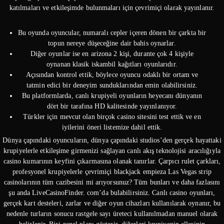
katılmaları ve etkileşimde bulunmaları için çevrimiçi olarak yayınlanır.
Bu oyunda oyuncular, numaralı cepler içeren dönen bir çarkta bir
topun nereye düşeceğine dair bahis oynarlar.
Diğer oyunlar ise en arizona 2 kişi, durante çok 4 kişiyle
oynanan klasik iskambil kağıtları oyunlarıdır.
Açısından kontrol ettik, böylece oyuncu odaklı bir ortam ve
tatmin edici bir deneyim sunduklarından emin olabilirsiniz.
Bu platformlarda, canlı krupiyeli oyunların heyecanı dünyanın
dört bir tarafına HD kalitesinde yayınlanıyor.
Türkler için mevcut olan birçok casino sitesini test ettik ve en
iyilerini öneri listemize dahil ettik.
Dünya çapındaki oyuncuların, dünya çapındaki studios’den gerçek hayattaki
krupiyelerle etkileşime girmenizi sağlayan canlı akış teknolojisi aracılığıyla
casino kumarının keyfini çıkarmasına olanak tanırlar. Çarpıcı rulet çarkları,
profesyonel krupiyelerle çevrimiçi blackjack empieza Las Vegas strip
casinolarının tüm cazibesini mi arıyorsunuz? Tüm bunları ve daha fazlasını
şu anda LiveCasinoFinder. com’da bulabilirsiniz. Canlı casino oyunları,
gerçek kart desteleri, zarlar ve diğer oyun cihazları kullanılarak oynanır, bu
nedenle turların sonucu rastgele sayı üreteci kullanılmadan manuel olarak