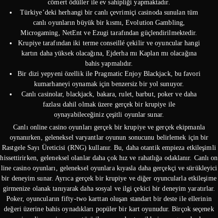
cömert ödüller ile ev sahipliği yapmaktadır.
Türkiye’deki herhangi bir canlı çevrimiçi casinoda sunulan tüm
canlı oyunların büyük bir kısmı, Evolution Gambling,
Microgaming, NetEnt ve Ezugi tarafından güçlendirilmektedir.
Krupiye tarafından iki terme conseillé çekilir ve oyuncular hangi
kartın daha yüksek olacağına, Ejderha mı Kaplan mı olacağına
bahis yapmalıdır.
Bir dizi yepyeni özellik ile Pragmatic Enjoy Blackjack, bu favori
kumarhaneyi oynamak için benzersiz bir yol sunuyor.
Canlı casinolar, blackjack, bakara, rulet, barbut, poker ve daha
fazlası dahil olmak üzere gerçek bir krupiye ile
oynayabileceğiniz çeşitli oyunlar sunar.
Canlı online casino oyunları gerçek bir krupiye ve gerçek ekipmanla
oynanırken, geleneksel varyantlar oyunun sonucunu belirlemek için bir
Rastgele Sayı Üreticisi (RNG) kullanır. Bu, daha otantik empieza etkileşimli
hissettirirken, geleneksel olanlar daha çok hız ve rahatlığa odaklanır. Canlı on
line casino oyunları, geleneksel oyunlara kıyasla daha gerçekçi ve sürükleyici
bir deneyim sunar. Ayrıca gerçek bir krupiye ve diğer oyuncularla etkileşime
girmenize olanak tanıyarak daha sosyal ve ilgi çekici bir deneyim yaratırlar.
Poker, oyuncuların fifty-two karttan oluşan standart bir deste ile ellerinin
değeri üzerine bahis oynadıkları popüler bir kart oyunudur. Birçok seçenek