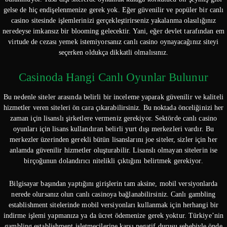
gelse de hiç endişelenmenize gerek yok. Eğer güvenilir ve popüler bir canlı
casino sitesinde işlemlerinizi gerçekleştirirseniz yakalanma olasılığınız
neredeyse imkansız bir blooming gelecektir. Yani, eğer devlet tarafından em
virtude de cezası yemek istemiyorsanız canlı casino oynayacağınız siteyi
seçerken oldukça dikkatli olmalısınız.
Casinoda Hangi Canlı Oyunlar Bulunur
Bu nedenle siteler arasında belirli bir inceleme yaparak güvenilir ve kaliteli
hizmetler veren siteleri ön cara çıkarabilirsiniz. Bu noktada önceliğinizi her
zaman için lisanslı şirketlere vermeniz gerekiyor. Sektörde canlı casino
oyunları için lisans kullandıran belirli yurt dışı merkezleri vardır. Bu
merkezler üzerinden gerekli bütün lisanslarını joe siteler, sizler için her
anlamda güvenilir hizmetler oluşturabilir. Lisanslı olmayan sitelerin ise
birçoğunun dolandırıcı nitelikli çıktığını belirtmek gerekiyor.
Bilgisayar başından yaptığını girişlerin tam aksine, mobil versiyonlarda
nerede olursanız olun canlı casinoya bağlanabilirsiniz. Canlı gambling
establishment sitelerinde mobil versiyonları kullanmak için herhangi bir
indirme işlemi yapmanıza ya da ücret ödemenize gerek yoktur. Türkiye’nin
gambling establishment işletmecilerine karşı negatif duruşu sebebiyle önde