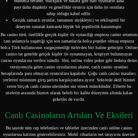
Bununla beraber, blackjack ve bakara gibi bazı oyunların kasa
payı daha düşüktür ve genellikle oyuncu için daha iyi oranlara
sahip olduğu kabul edilir.
Gerçek zamanlı oyunlar, tamamen sürükleyici ve etkileşimli bir
deneyim sunarak kumarda büyük bir popülerlik kazanmıştır.
Bu casino türü, özellikle gerçek kişiler ile oynandığı empieza casino ortamını
tam anlamıyla yaşattığı için son zamanlarda bolca popüler olmuş empieza
bolca Türk kullanıcının vazgeçemediği türlerden biri haline gelmiştir. Online
casino ise genelde gerçek kişiler ile oynanmayan, krupiyer bulunmayan
casino oyunlarına verilen isimdir. Slot, online video poker gibi bedava demo
versiyonuyla gelen casino oyunlarının aksine, canlı casino oyunları
hesaplarında para olmayan oyunculara kapalıdır. Çoğu canlı casino masaları,
yerlerini minimum giriş şartını karşılayanlara ayırır. Sektörde aktif hizmet
veren birçok canlı casino sitesinden söz etmek mümkündür. Elbette bu
sitelerin arasında hizmet olarak belirli bir kalite düzeyinin altında kalan
şirketler de vardır.
Canlı Casinoların Artıları Ve Eksileri
Bu sayede tüm cep telefonları ve tabletler üzerinden canlı online casino
oyunlarına katılım gösterebilirsiniz. Mobil cihazların net tarayıcısı üzerine