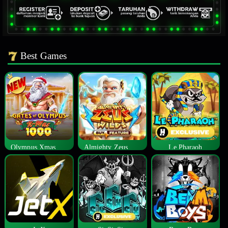
Best Games
Olympus Xmas 1000
Almighty Zeus Wilds™
Le Pharaoh