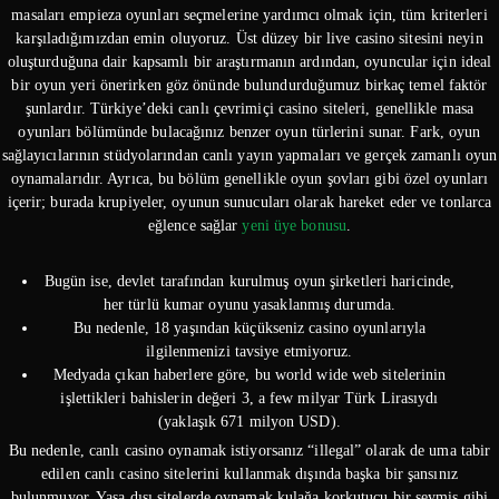
masaları empieza oyunları seçmelerine yardımcı olmak için, tüm kriterleri
karşıladığımızdan emin oluyoruz. Üst düzey bir live casino sitesini neyin
oluşturduğuna dair kapsamlı bir araştırmanın ardından, oyuncular için ideal
bir oyun yeri önerirken göz önünde bulundurduğumuz birkaç temel faktör
şunlardır. Türkiye’deki canlı çevrimiçi casino siteleri, genellikle masa
oyunları bölümünde bulacağınız benzer oyun türlerini sunar. Fark, oyun
sağlayıcılarının stüdyolarından canlı yayın yapmaları ve gerçek zamanlı oyun
oynamalarıdır. Ayrıca, bu bölüm genellikle oyun şovları gibi özel oyunları
içerir; burada krupiyeler, oyunun sunucuları olarak hareket eder ve tonlarca
eğlence sağlar
yeni üye bonusu
.
Bugün ise, devlet tarafından kurulmuş oyun şirketleri haricinde,
her türlü kumar oyunu yasaklanmış durumda.
Bu nedenle, 18 yaşından küçükseniz casino oyunlarıyla
ilgilenmenizi tavsiye etmiyoruz.
Medyada çıkan haberlere göre, bu world wide web sitelerinin
işlettikleri bahislerin değeri 3, a few milyar Türk Lirasıydı
(yaklaşık 671 milyon USD).
Bu nedenle, canlı casino oynamak istiyorsanız “illegal” olarak de uma tabir
edilen canlı casino sitelerini kullanmak dışında başka bir şansınız
bulunmuyor. Yasa dışı sitelerde oynamak kulağa korkutucu bir şeymiş gibi