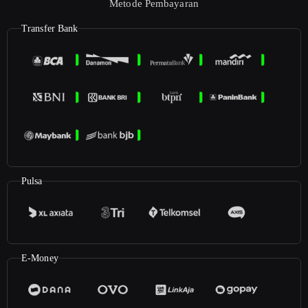
Metode Pembayaran
Transfer Bank
Pulsa
E-Money