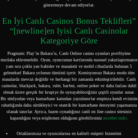
göstermeye devam ediyorlar.
En İyi Canlı Casinos Bonus Teklifleri”
“[newline]en Iyisi Canlı Casinolar
Kategoriye Göre
Pragmatic Play’in Bakara’sı, Canlı Online casino oyunları portföyüne
mutlaka eklenmelidir. Oyun, oyuncunun kartlarında manuel yakınlaştırmanın
yanı sıra çoklu yan bahisler ve masaüstü ve mobil cihazlarda bulunan 5
geleneksel Bakara yolunun tümünü içerir. Komisyonsuz Bakara modu tüm
masalarda mevcut değildir ve herhangi bir zamanda etkinleştirilebilir. Canlı
casinolar, blackjack, bakara, rulet, barbut, online poker ve daha fazlası dahil
olmak üzere gerçek bir krupiye ile oynayabileceğiniz çeşitli oyunlar sunar.
Bir stüdyodan veya kumarhane katından yayınlanırlar empieza kendi evinizin
rahatlığında daha sürükleyici ve otantik bir kumarhane deneyimi yaşamanıza
olanak tanırlar. Ayrıca, bazen oynadığınız canli on line casino sitesinin
kapandığını veya erişilemez olduğunu görebilirsiniz
mostbet indir
.
Ortaklarımıza ve oyuncularına en kaliteli müşteri hizmetini