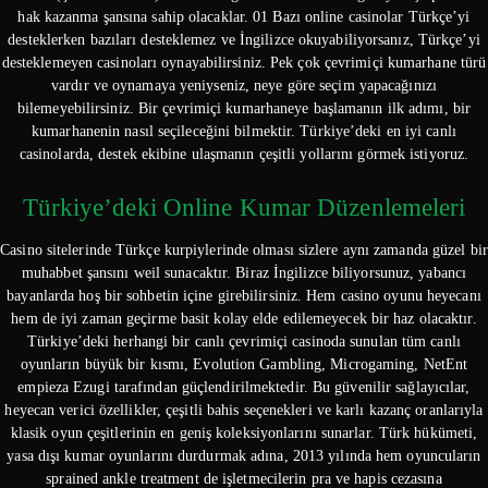
hak kazanma şansına sahip olacaklar. 01 Bazı online casinolar Türkçe’yi
desteklerken bazıları desteklemez ve İngilizce okuyabiliyorsanız, Türkçe’yi
desteklemeyen casinoları oynayabilirsiniz. Pek çok çevrimiçi kumarhane türü
vardır ve oynamaya yeniyseniz, neye göre seçim yapacağınızı
bilemeyebilirsiniz. Bir çevrimiçi kumarhaneye başlamanın ilk adımı, bir
kumarhanenin nasıl seçileceğini bilmektir. Türkiye’deki en iyi canlı
casinolarda, destek ekibine ulaşmanın çeşitli yollarını görmek istiyoruz.
Türkiye’deki Online Kumar Düzenlemeleri
Casino sitelerinde Türkçe kurpiylerinde olması sizlere aynı zamanda güzel bir
muhabbet şansını weil sunacaktır. Biraz İngilizce biliyorsunuz, yabancı
bayanlarda hoş bir sohbetin içine girebilirsiniz. Hem casino oyunu heyecanı
hem de iyi zaman geçirme basit kolay elde edilemeyecek bir haz olacaktır.
Türkiye’deki herhangi bir canlı çevrimiçi casinoda sunulan tüm canlı
oyunların büyük bir kısmı, Evolution Gambling, Microgaming, NetEnt
empieza Ezugi tarafından güçlendirilmektedir. Bu güvenilir sağlayıcılar,
heyecan verici özellikler, çeşitli bahis seçenekleri ve karlı kazanç oranlarıyla
klasik oyun çeşitlerinin en geniş koleksiyonlarını sunarlar. Türk hükümeti,
yasa dışı kumar oyunlarını durdurmak adına, 2013 yılında hem oyuncuların
sprained ankle treatment de işletmecilerin pra ve hapis cezasına