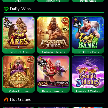
JetX
SixSixSix
Beam Boys
Daily Wins
Sword of Ares
Asgardian Rising
Empty the Bank
Midas Fortune
Rise of Samurai
Genie's 3 Wishes
Hot Games