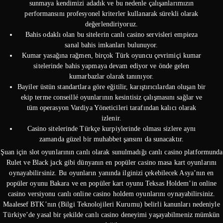
sunmaya kendimizi adadık ve bu nedenle çalışanlarımızın
performansını profesyonel kriterler kullanarak sürekli olarak
değerlendiriyoruz.
Bahis odaklı olan bu sitelerin canlı casino servisleri empieza
sanal bahis imkanları bulunuyor.
Kumar yasağına rağmen, birçok Türk oyuncu çevrimiçi kumar
sitelerinde bahis yapmaya devam ediyor ve önde gelen
kumarbazlar olarak tanınıyor.
Bayiler üstün standartlara göre eğitilir, karıştırıcılardan oluşan bir
ekip terme conseillé oyunlarının kesintisiz çalışmasını sağlar ve
tüm operasyon Vardiya Yöneticileri tarafından kalıcı olarak
izlenir.
Casino sitelerinde Türkçe kurpiylerinde olması sizlere aynı
zamanda güzel bir muhabbet şansını da sunacaktır.
Şuan için slot oyunlarının canlı olarak sunulmadığı canlı casino platformunda
Rulet ve Black jack gibi dünyanın en popüler casino masa kart oyunlarını
oynayabilirsiniz. Bu oyunların yanında ilginizi çekebilecek Asya’nın en
popüler oyunu Bakara ve en popüler kart oyunu Teksas Holdem’in online
casino versiyonu canlı online casino holdem oyunlarını oynayabilirsiniz.
Maalesef BTK’nın (Bilgi Teknolojileri Kurumu) belirli kanunları nedeniyle
Türkiye’de yasal bir şekilde canlı casino deneyimi yaşayabilmeniz mümkün