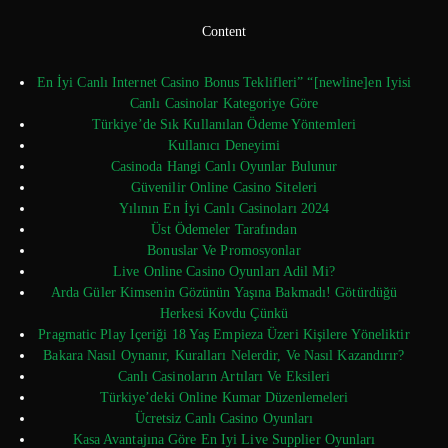
Content
En İyi Canlı Internet Casino Bonus Teklifleri” “[newline]en Iyisi
Canlı Casinolar Kategoriye Göre
Türkiye’de Sık Kullanılan Ödeme Yöntemleri
Kullanıcı Deneyimi
Casinoda Hangi Canlı Oyunlar Bulunur
Güvenilir Online Casino Siteleri
Yılının En İyi Canlı Casinoları 2024
Üst Ödemeler Tarafından
Bonuslar Ve Promosyonlar
Live Online Casino Oyunları Adil Mi?
Arda Güler Kimsenin Gözünün Yaşına Bakmadı! Götürdüğü
Herkesi Kovdu Çünkü
Pragmatic Play Içeriği 18 Yaş Empieza Üzeri Kişilere Yöneliktir
Bakara Nasıl Oynanır, Kuralları Nelerdir, Ve Nasıl Kazandırır?
Canlı Casinoların Artıları Ve Eksileri
Türkiye’deki Online Kumar Düzenlemeleri
Ücretsiz Canlı Casino Oyunları
Kasa Avantajına Göre En Iyi Live Supplier Oyunları