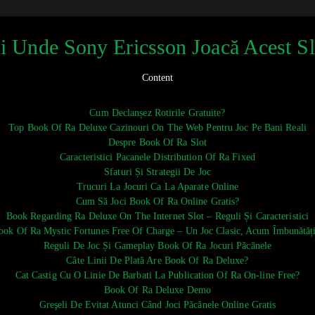
 Unde Sony Ericsson Joacă Acest Sl
Content
Cum Declanșez Rotirile Gratuite?
Top Book Of Ra Deluxe Cazinouri On The Web Pentru Joc Pe Bani Reali
Despre Book Of Ra Slot
Caracteristici Pacanele Distribution Of Ra Fixed
Sfaturi Și Strategii De Joc
Trucuri La Jocuri Ca La Aparate Online
Cum Să Joci Book Of Ra Online Gratis?
Book Regarding Ra Deluxe On The Internet Slot – Reguli Și Caracteristici
ook Of Ra Mystic Fortunes Free Of Charge – Un Joc Clasic, Acum Îmbunătăți
Reguli De Joc Și Gameplay Book Of Ra Jocuri Păcănele
Câte Linii De Plată Are Book Of Ra Deluxe?
Cat Castig Cu O Linie De Barbati La Publication Of Ra On-line Free?
Book Of Ra Deluxe Demo
Greşeli De Evitat Atunci Când Joci Păcănele Online Gratis