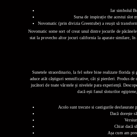
Iar simbolul Bo
Sursa de inspirație the acestui slot 
Novomatic (prin divizia Greentube) a reușit să transfor
Novomatic some sort of creat unul dintre jocurile de păcănele d
stat la provecho altor jocuri california la aparate similare, î
Sunetele straordinario, la fel sobre bine realizate florida și
aduce atât câștiguri semnificative, cât și pierderi. Produs de
jucători de toate vârstele și nivelele para experiență. Desc
dacă ești fanul sloturilor egipten
Acolo sunt trecute si castigurile desfasurate 
Dacă dorește să
Versiun
Chiar dacă sl
Așa cum am preci