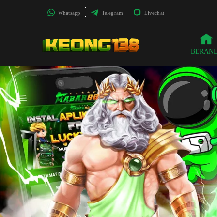
Whatsapp
Telegram
Livechat
BERAN