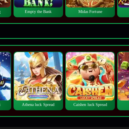
g
Empty the Bank
Midas Fortune
i
Athena luck Spread
Caishen luck Spread