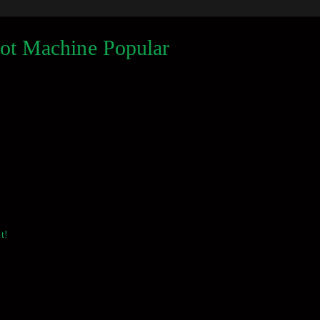
ot Machine Popular
t!