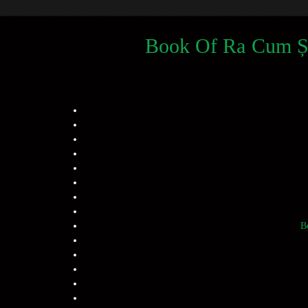
Book Of Ra Cum Și
B