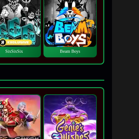
SixSixSix
Beam Boys