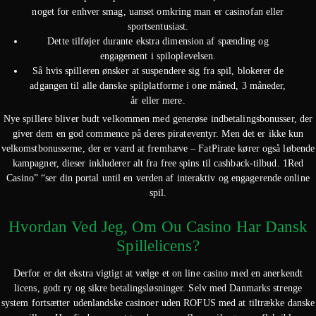
noget for enhver smag, uanset omkring man er casinofan eller
sportsentusiast.
Dette tilføjer durante ekstra dimension af spænding og
engagement i spiloplevelsen.
Så hvis spilleren ønsker at suspendere sig fra spil, blokerer de
adgangen til alle danske spilplatforme i one måned, 3 måneder,
år eller mere.
Nye spillere bliver budt velkommen med generøse indbetalingsbonusser, der
giver dem en god commence på deres pirateventyr. Men det er ikke kun
velkomstbonusserne, der er værd at fremhæve – FatPirate kører også løbende
kampagner, dieser inkluderer alt fra free spins til cashback-tilbud. 1Red
Casino” “ser din portal until en verden af interaktiv og engagerende online
spil.
Hvordan Ved Jeg, Om Ou Casino Har Dansk
Spillelicens?
Derfor er det ekstra vigtigt at vælge et on line casino med en anerkendt
licens, godt ry og sikre betalingsløsninger. Selv med Danmarks strenge
system fortsætter udenlandske casinoer uden ROFUS med at tiltrække danske