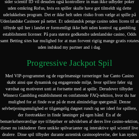
sider scientif ID vil desuden også kontrollere in man ikke udbyder poker
uden omkring Rofus, hvis en spiller skulle have got tilmeldt sig dette
udelukkelses program. Det er ikke helt uden risiko from vælge at spille på
Udenlandske Casinoer på nettet. Et udenlandsk penge casino uden licens til at
tilbyde spil her i landet er formentligt ikke helt uden kontrol og gambling
establishment licenser. På para største godkendte udenlandske casino, Odds
samt Betting sites har mulighed for at man forvent rigtig mange gratis rotates
uden indskud my partner and i dag.
Progressive Jackpot Spil
Med VIP-programmet og de regelmæssige turneringer har Canto Casino
skabt ainsi que dynamisk og engagerende miljø, hvor spillere føler sig
værdsat og motiveret unti at fortsætte med at spille. Derudover tilbyder
Winnerz Gambling establishment en omfattende FAQ-sektion, hvor du har
mulighed for at finde svar på de mest almindelige spørgsmål. Denne
selvbetjeningsmulighed er tilgængelig døgnet rundt og ser ideel for spillere,
der foretrækker in finde løsninger på egen hånd. En af de
bemærkelsesværdige nye tilføjelser er udvidelsen af deres live casino-sektion,
dieser nu inkluderer flere unikke spilvarianter og interaktive spil scientif live
dealere. Disse spil tilbyder durante autentisk casinooplevelse, der kan nydes