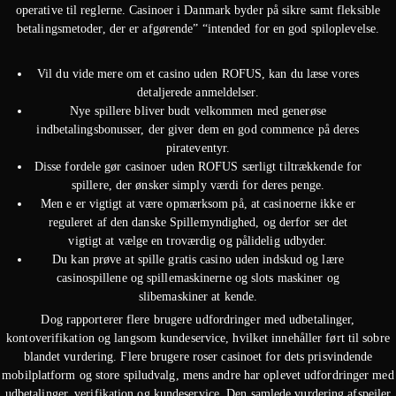
operative til reglerne. Casinoer i Danmark byder på sikre samt fleksible
betalingsmetoder, der er afgørende” “intended for en god spiloplevelse.
Vil du vide mere om et casino uden ROFUS, kan du læse vores
detaljerede anmeldelser.
Nye spillere bliver budt velkommen med generøse
indbetalingsbonusser, der giver dem en god commence på deres
pirateventyr.
Disse fordele gør casinoer uden ROFUS særligt tiltrækkende for
spillere, der ønsker simply værdi for deres penge.
Men e er vigtigt at være opmærksom på, at casinoerne ikke er
reguleret af den danske Spillemyndighed, og derfor ser det
vigtigt at vælge en troværdig og pålidelig udbyder.
Du kan prøve at spille gratis casino uden indskud og lære
casinospillene og spillemaskinerne og slots maskiner og
slibemaskiner at kende.
Dog rapporterer flere brugere udfordringer med udbetalinger,
kontoverifikation og langsom kundeservice, hvilket innehåller ført til sobre
blandet vurdering. Flere brugere roser casinoet for dets prisvindende
mobilplatform og store spiludvalg, mens andre har oplevet udfordringer med
udbetalinger, verifikation og kundeservice. Den samlede vurdering afspejler