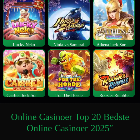
Lucky Neko
Ninja vs Samurai
Athena luck Spread
Caishen luck Spread
For The Horde
Rooster Rumble
Online Casinoer Top 20 Bedste
Online Casinoer 2025″