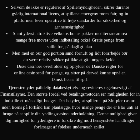
Selvom de ikke er reguleret af Spillemyndigheden, sikrer durante
gyldig international licens, at spillene emergeny room fair, og in
platformen lever operative til høje standarder for sikkerhed og
gennemsigtighed.
Samt yderst attraktive velkomstbonus pakker mediterranean sea
mange free moves uden indbetaling också Gratis penge from
spille for, på dagligt plan.
Men med en our god portion sund fornuft og lidt forarbejde bør
du være relativt sikker på ikke at gå i nogens fælde.
Disse casinoer overholder og opfylder de Danske regler for
online casinospil for penge, og sitter på derved kunne opnå en
Dansk licens til spil.
Tjenesten yder pålidelig databeskyttelse og revideres regelmæssigt af
Finanstilsynet. Den største fordel ved betalingsmetoden ser muligheden for in
indstille et månedligt budget. Det betyder, at spilleren på Zimpler casino
uden licens på forhånd kan planlægge, hvor mange penge der er klar unti at
bruge på at spille din yndlingscasinounderholdning. Denne mulighed giver
dig mulighed for yderligere in forsikre dig mod hensynsløse handlinger
forårsaget af følelser underneath spillet.