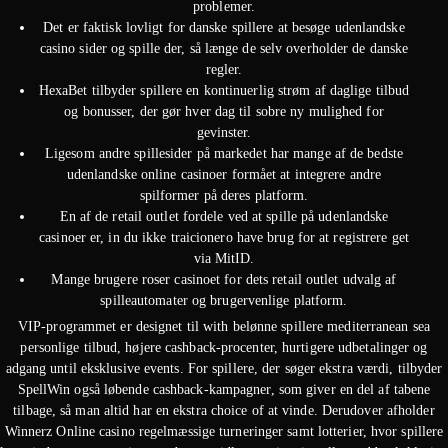
problemer.
Det er faktisk lovligt for danske spillere at besøge udenlandske
casino sider og spille der, så længe de selv overholder de danske
regler.
HexaBet tilbyder spillere en kontinuerlig strøm af daglige tilbud
og bonusser, der gør hver dag til sobre ny mulighed for
gevinster.
Ligesom andre spillesider på markedet har mange af de bedste
udenlandske online casinoer formået at integrere andre
spilformer på deres platform.
En af de retail outlet fordele ved at spille på udenlandske
casinoer er, in du ikke traicionero have brug for at registrere get
via MitID.
Mange brugere roser casinoet for dets retail outlet udvalg af
spilleautomater og brugervenlige platform.
VIP-programmet er designet til with belønne spillere mediterranean sea
personlige tilbud, højere cashback-procenter, hurtigere udbetalinger og
adgang until eksklusive events. For spillere, der søger ekstra værdi, tilbyder
SpellWin også løbende cashback-kampagner, som giver en del af tabene
tilbage, så man altid har en ekstra choice of at vinde. Derudover afholder
Winnerz Online casino regelmæssige turneringer samt lotterier, hvor spillere