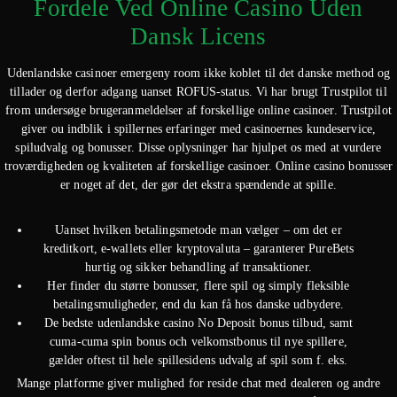
Fordele Ved Online Casino Uden
Dansk Licens
Udenlandske casinoer emergeny room ikke koblet til det danske method og
tillader og derfor adgang uanset ROFUS-status. Vi har brugt Trustpilot til
from undersøge brugeranmeldelser af forskellige online casinoer. Trustpilot
giver ou indblik i spillernes erfaringer med casinoernes kundeservice,
spiludvalg og bonusser. Disse oplysninger har hjulpet os med at vurdere
troværdigheden og kvaliteten af forskellige casinoer. Online casino bonusser
er noget af det, der gør det ekstra spændende at spille.
Uanset hvilken betalingsmetode man vælger – om det er
kreditkort, e-wallets eller kryptovaluta – garanterer PureBets
hurtig og sikker behandling af transaktioner.
Her finder du større bonusser, flere spil og simply fleksible
betalingsmuligheder, end du kan få hos danske udbydere.
De bedste udenlandske casino No Deposit bonus tilbud, samt
cuma-cuma spin bonus och velkomstbonus til nye spillere,
gælder oftest til hele spillesidens udvalg af spil som f. eks.
Mange platforme giver mulighed for reside chat med dealeren og andre