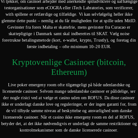
Vi tjekker, om casinoet arbejder med anerkendte spiludviklere og uafhængige
testorganisationer som eCOGRA eller iTech Labratories, som verificerer,
with spillene er retfærdige og tilfældige. Vi kan selvfølgelig heller ikke
glemme dette punkt – nemlig at du får muligheden for at spille uden MitID.
Gevinster fra forex Malta er skattefrie, mens gevinster fra Curacao er
skattepligtige i Danmark samt skal indberettes til SKAT. Vælg noise
foretrukne betalingsmetode (kort, e-wallet, krypto, Trustly), og foretag din
første indbetaling – ofte minimum 10–20 EUR.
Kryptovenlige Casinoer (bitcoin,
Ethereum)
Live poker emergeny room ofte tilgængeligt på både udenlandske og
licenserede casinoer. Selvom mange udenlandske casinoer er pålidelige, ser
der nogle risici ved at vælge et casino uden om ROFUS. Da disse casinoer
ikke er underlagt danske love og reguleringer, er der ingen garanti for, from
de vil tilbyde samme niveau af beskyttelse og ansvarlighed som danske
licenserede casinoer. Når et casino ikke emergeny room en del af ROFUS,
betyder det, at det ikke nødvendigvis er underlagt de samme restriktioner og
kontrolmekanismer som de danske licenserede casinoer.