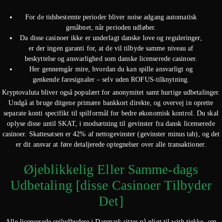
For de tidsbestemte perioder bliver noise adgang automatisk
genåbnet, når perioden udløber.
Da disse casinoer ikke er underlagt danske love og reguleringer,
er der ingen garanti for, at de vil tilbyde samme niveau af
beskyttelse og ansvarlighed som danske licenserede casinoer.
Her gennemgår mire, hvordan du kan spille ansvarligt og
genkende faresignaler – selv uden ROFUS-tilknytning.
Kryptovaluta bliver også populært for anonymitet samt hurtige udbetalinger.
Undgå at bruge ditgene primære bankkort direkte, og overvej in oprette
separate konti specifikt til spilformål for bedre økonomisk kontrol. Du skal
oplyse disse until SKAT, i modsætning til gevinster fra dansk licenserede
casinoer. Skattesatsen er 42% af nettogevinster (gevinster minus tab), og det
er dit ansvar at føre detaljerede optegnelser over alle transaktioner.
Øjeblikkelig Eller Samme-dags
Udbetaling [disse Casinoer Tilbyder
Det]
Alle licenserede spiludbydere i Danmark sitter på pligt til with tjekke, om