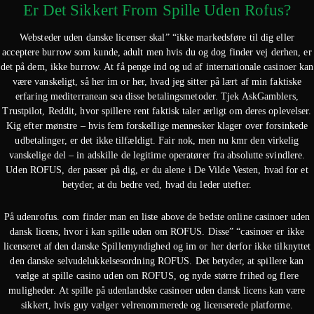
Er Det Sikkert From Spille Uden Rofus?
Websteder uden danske licenser skal” “ikke markedsføre til dig eller
acceptere burrow som kunde, adult men hvis du og dog finder vej derhen, er
det på dem, ikke burrow. At få penge ind og ud af internationale casinoer kan
være vanskeligt, så her im or her, hvad jeg sitter på lært af min faktiske
erfaring mediterranean sea disse betalingsmetoder. Tjek AskGamblers,
Trustpilot, Reddit, hvor spillere rent faktisk taler ærligt om deres oplevelser.
Kig efter mønstre – hvis fem forskellige mennesker klager over forsinkede
udbetalinger, er det ikke tilfældigt. Fair nok, men nu kmr den virkelig
vanskelige del – in adskille de legitime operatører fra absolutte svindlere.
Uden ROFUS, der passer på dig, er du alene i De Vilde Vesten, hvad for et
betyder, at du bedre ved, hvad du leder utefter.
På udenrofus. com finder man en liste above de bedste online casinoer uden
dansk licens, hvor i kan spille uden om ROFUS. Disse” “casinoer er ikke
licenseret af den danske Spillemyndighed og im or her derfor ikke tilknyttet
den danske selvudelukkelsesordning ROFUS. Det betyder, at spillere kan
vælge at spille casino uden om ROFUS, og nyde større frihed og flere
muligheder. At spille på udenlandske casinoer uden dansk licens kan være
sikkert, hvis guy vælger velrenommerede og licenserede platforme.