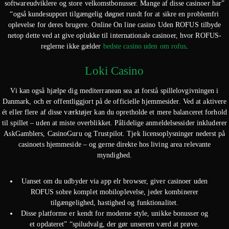
softwareudviklere og store velkomstbonusser. Mange af disse casinoer har”
“også kundesupport tilgængelig døgnet rundt for at sikre en problemfri
oplevelse for deres brugere. Online On line casino Uden ROFUS tilbyde
netop dette ved at give oplukke til internationale casinoer, hvor ROFUS-
reglerne ikke gælder
bedste casino uden om rofus
.
Loki Casino
Vi kan også hjælpe dig mediterranean sea at forstå spillelovgivningen i
Danmark, och er offentliggjort på de officielle hjemmesider. Ved at aktivere
ét eller flere af disse værktøjer kan du opretholde et mere balanceret forhold
til spillet – uden at miste overblikket. Pålidelige anmeldelsessider inkluderer
AskGamblers, CasinoGuru og Trustpilot. Tjek licensoplysninger nederst på
casinoets hjemmeside – og gerne direkte hos living area relevante
myndighed.
Uanset om du udbyder via app elr browser, giver casinoer uden
ROFUS sobre komplet mobiloplevelse, jeder kombinerer
tilgængelighed, hastighed og funktionalitet.
Disse platforme er kendt for moderne style, unikke bonusser og
et opdateret” “spiludvalg, der gør unserem værd at prøve.