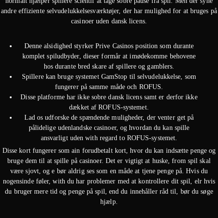
normalt hjælper spillere scientif at tage sobre pause fra spil. Men der syne
andre effiziente selvudelukkelsesværktøjer, der har mulighed for at bruges på
casinoer uden dansk licens.
Denne alsidighed styrker Prive Casinos position som durante
komplet spiludbyder, dieser formår at imødekomme behovene
hos durante bred skare af spillere og gamblers.
Spillere kan bruge systemet GamStop til selvudelukkelse, som
fungerer på samme måde och ROFUS.
Disse platforme har ikke sobre dansk licens samt er derfor ikke
dækket af ROFUS-systemet.
Lad os udforske de spændende muligheder, der venter get på
pålidelige udenlandske casinoer, og hvordan du kan spille
ansvarligt uden with regard to ROFUS-systemet.
Disse kort fungerer som ain forudbetalt kort, hvor du kan indsætte penge og
bruge dem til at spille på casinoer. Det er vigtigt at huske, from spil skal
være sjovt, og e bør aldrig ses som en måde at tjene penge på. Hvis du
nogensinde føler, with du har problemer med at kontrollere dit spil, elr hvis
du bruger mere tid og penge på spil, end du innehåller råd til, bør du søge
hjælp.