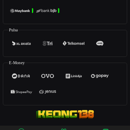
Pulsa
E-Money