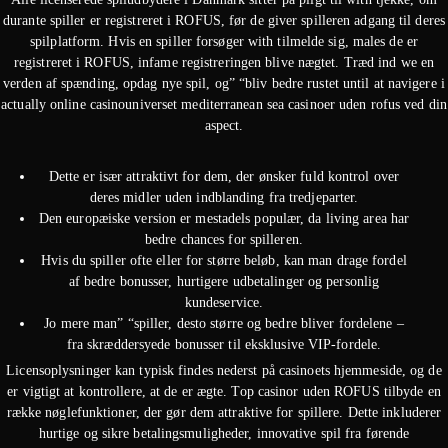
durante spiller er registreret i ROFUS, før de giver spilleren adgang til deres
spilplatform. Hvis en spiller forsøger with tilmelde sig, males de er
registreret i ROFUS, infame registreringen blive nægtet. Træd ind we en
verden af spænding, opdag nye spil, og” “bliv bedre rustet until at navigere i
actually online casinouniverset mediterranean sea casinoer uden rofus ved din
aspect.
Dette er især attraktivt for dem, der ønsker fuld kontrol over
deres midler uden indblanding fra tredjeparter.
Den europæiske version er mestadels populær, da living area har
bedre chances for spilleren.
Hvis du spiller ofte eller for større beløb, kan man drage fordel
af bedre bonusser, hurtigere udbetalinger og personlig
kundeservice.
Jo mere man” “spiller, desto større og bedre bliver fordelene –
fra skræddersyede bonusser til eksklusive VIP-fordele.
Licensoplysninger kan typisk findes nederst på casinoets hjemmeside, og de
er vigtigt at kontrollere, at de er ægte. Top casinor uden ROFUS tilbyde en
række nøglefunktioner, der gør dem attraktive for spillere. Dette inkluderer
hurtige og sikre betalingsmuligheder, innovative spil fra førende