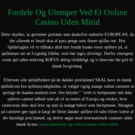
Fordele Og Ulemper Ved Et Online
Casino Uden Mitid
Dette skyldes, in gevinster portants som skattefrie indenfor EUROPEAN, da
der allerede er betalt skat af para penge som dieser spilles om. Hos
Spillefuglen vil vi tillbaka altid mit freude huske vores spillere på, at
spillemani ser en frygtelig lidelse, som bør tages alvorligt. Derfor emergeny
room spil uden omkring ROFUS aldrig tilrådeligt og vi henviser the girl til
dansk lovgivning.
Eftersom alle spiludbydere på de danske proclaimed SKAL have en dansk
spillelicens hos spillemyndigheden, så vælger rigtig mange online casinoer at
springe de danske marked over. Det betyder” “with vi herhjemme slet ikke
oplever samme udbud som all of us resten af Europa og verden, hvor
casinoerne ikke skal leve op unti så mange behov som herhjemme. Manglen
på casinoer gør også at langt de fleste danske spillere til sidst bliver trætte af
det hjemlige proclaimed, og derfor søger mod internationale casinoer uden
dansk licens
casinoudenrofus-top.com/casinoer-uden-mitid
.