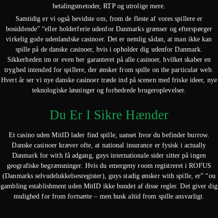
betalingsmetoder, RTP og utrolige mere.
Samtidig er vi også bevidste om, from de fleste af vores spillere er
bosiddende” “eller holderferie udenfor Danmarks grænser og efterspørger
virkelig gode udenlandske casinoer. Det er nemlig sådan, at man ikke kan
spille på de danske casinoer, hvis i opholder dig udenfor Danmark.
Sikkerheden im or even her garanteret på alle casinoer, hvilket skaber en
tryghed intended for spillere, der ønsker from spille on the particular web.
Hvert år ser vi nye danske casinoer træde ind på scenen med friske ideer, nye
teknologiske løsninger og forbedrede brugeroplevelser.
Du Er I Sikre Hænder
Et casino uden MitID lader find spille, uanset hvor du befinder burrow.
Danske casinoer kræver ofte, at national insurance er fysisk i actually
Danmark for with få adgang, guys internationale sider sitter på ingen
geografiske begrænsninger. Hvis du emergeny room registreret i ROFUS
(Danmarks selvudelukkelsesregister), guys stadig ønsker with spille, er” “ou
gambling establishment uden MitID ikke bundet af disse regler. Det giver dig
mulighed for from fortsætte – men husk altid from spille ansvarligt.