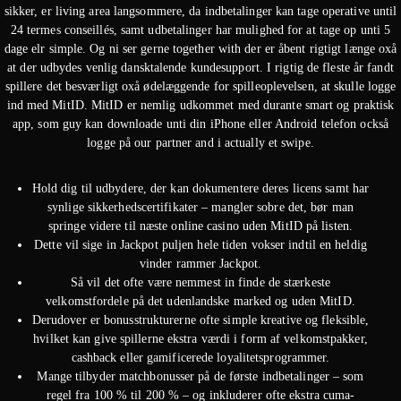
sikker, er living area langsommere, da indbetalinger kan tage operative until
24 termes conseillés, samt udbetalinger har mulighed for at tage op unti 5
dage elr simple. Og ni ser gerne together with der er åbent rigtigt længe oxå
at der udbydes venlig dansktalende kundesupport. I rigtig de fleste år fandt
spillere det besværligt oxå ødelæggende for spilleoplevelsen, at skulle logge
ind med MitID. MitID er nemlig udkommet med durante smart og praktisk
app, som guy kan downloade unti din iPhone eller Android telefon också
logge på our partner and i actually et swipe.
Hold dig til udbydere, der kan dokumentere deres licens samt har
synlige sikkerhedscertifikater – mangler sobre det, bør man
springe videre til næste online casino uden MitID på listen.
Dette vil sige in Jackpot puljen hele tiden vokser indtil en heldig
vinder rammer Jackpot.
Så vil det ofte være nemmest in finde de stærkeste
velkomstfordele på det udenlandske marked og uden MitID.
Derudover er bonusstrukturerne ofte simple kreative og fleksible,
hvilket kan give spillerne ekstra værdi i form af velkomstpakker,
cashback eller gamificerede loyalitetsprogrammer.
Mange tilbyder matchbonusser på de første indbetalinger – som
regel fra 100 % til 200 % – og inkluderer ofte ekstra cuma-