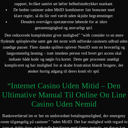
support, hvilket samlet set løfter helhedsindtrykket markant.
De bedste casinoer uden MitID kombinerer fair bonusser med
klare regler, så du får reel værdi uden skjulte begrænsninger.
Desuden overvåges operatørerne løbende for at sikre
gennemsigtighed og ansvarligt spil.
Den reducerede kompleksitet giver mulighed” “with consider to en mere
flydende spiloplevelse samt gør det nemt with udforske casinoets udbud uden
unødige pauser. Flere danske spillere oplever NemID som en besværlig og
langsommelig løsning – især imedens person ved hvert get access skal
indtaste både kode og nøgle fra kortet. Dette gør processen unødigt
kompliceret og har mulighed for at skabe frustration blandt brugere, der
ønsker hurtig adgang til deres konti elr spil.
“Internet Casino Uden Mitid – Den
Ultimative Manual Til Online On Line
Casino Uden Nemid
Bankoverførsel im or her en underordnet betalingsmulighed, der emergeny
room tilgængelig på casinoer” “uden MitID. Det har mulighed with regard to
tage et doble dage at behandle betalinger med denne metode, og dieser kan