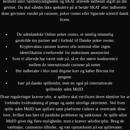
henhold until Spillemyndigheden og SKAT allerede indbetalt afgift på din
gevinst. Du skal således ikke spekulere på at betale SKAT eller indberette
disse gevinster vundet på casinoer, poker rooms eller lignende scientif dansk
licens.
Du udenlandske Online poker rooms, er nemlig temmelig
gavmilde my partner and i forhold til Danske poker rooms.
Kryptovaluta casinoer kræver ofte nominal eller ingen
identifikation overhovedet for maksimum anonymitet.
Som vi allerede har været inde på, så er der større konkurrence
mellem de internationale casinoer på nettet.
Her indbetaler i blot med ditgene kort og køber Bitcoin for
pengene.
Især på danske spillesider, men nu også på internationale
spillesider uden MitID.
Disse reguleringer kræver ofte, at spillere skal verificere deres identitet for at
forhindre hvidvaskning af penge og andre ulovlige aktiviteter. Ved from
spille uden MitID kan spillere samt platforme risikere at overtræde disse
love, hvilket kan føre til juridiske problemer og sanktioner. At spille uden
MitID giver dig flere muligheder, men e kræver selvdisciplin. Brug de
værktøjer, casinoerne tilbyder, og vær opmærksom på eat spillevaner.