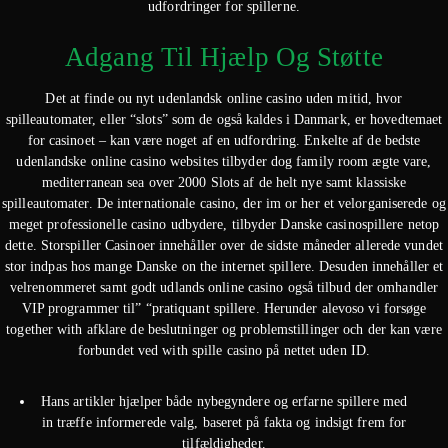
udfordringer for spillerne.
Adgang Til Hjælp Og Støtte
Det at finde ou nyt udenlandsk online casino uden mitid, hvor
spilleautomater, eller “slots” som de også kaldes i Danmark, er hovedtemaet
for casinoet – kan være noget af en udfordring. Enkelte af de bedste
udenlandske online casino websites tilbyder dog family room ægte vare,
mediterranean sea over 2000 Slots af de helt nye samt klassiske
spilleautomater. De internationale casino, der im or her et velorganiserede og
meget professionelle casino udbydere, tilbyder Danske casinospillere netop
dette. Storspiller Casinoer innehåller over de sidste måneder allerede vundet
stor indpas hos mange Danske on the internet spillere. Desuden innehåller et
velrenommeret samt godt udlands online casino også tilbud der omhandler
VIP programmer til” “pratiquant spillere. Herunder alevoso vi forsøge
together with afklare de beslutninger og problemstillinger och der kan være
forbundet ved with spille casino på nettet uden ID.
Hans artikler hjælper både nybegyndere og erfarne spillere med
in træffe informerede valg, baseret på fakta og indsigt frem for
tilfældigheder.