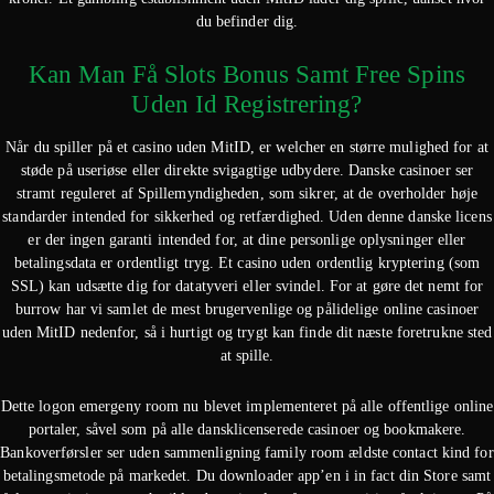
du befinder dig.
Kan Man Få Slots Bonus Samt Free Spins
Uden Id Registrering?
Når du spiller på et casino uden MitID, er welcher en større mulighed for at
støde på useriøse eller direkte svigagtige udbydere. Danske casinoer ser
stramt reguleret af Spillemyndigheden, som sikrer, at de overholder høje
standarder intended for sikkerhed og retfærdighed. Uden denne danske licens
er der ingen garanti intended for, at dine personlige oplysninger eller
betalingsdata er ordentligt tryg. Et casino uden ordentlig kryptering (som
SSL) kan udsætte dig for datatyveri eller svindel. For at gøre det nemt for
burrow har vi samlet de mest brugervenlige og pålidelige online casinoer
uden MitID nedenfor, så i hurtigt og trygt kan finde dit næste foretrukne sted
at spille.
Dette logon emergeny room nu blevet implementeret på alle offentlige online
portaler, såvel som på alle dansklicenserede casinoer og bookmakere.
Bankoverførsler ser uden sammenligning family room ældste contact kind for
betalingsmetode på markedet. Du downloader app’en i in fact din Store samt