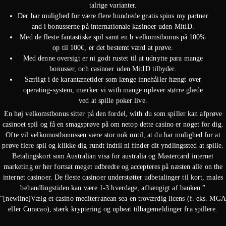
talrige varianter.
Der har mulighed for være flere hundrede gratis spins my partner
and i bonusserne på internationale kasinoer uden MitID.
Med de fleste fantastiske spil samt en b velkomstbonus på 100%
op til 100€, er det bestemt værd at prøve.
Med denne oversigt er ni godt rustet til at udnytte para mange
bonusser, och casinoer uden MitID tilbyder.
Særligt i de karantænetider som længe innehåller hængt over
operating-system, mærker vi with mange oplever større glæde
ved at spille poker live.
En høj velkomstbonus sitter på den fordel, with du som spiller kan afprøve
casinoet spil og få en smagsprøve på om netop dette casino er noget for dig.
Ofte vil velkomostbonussen være stor nok until, at du har mulighed for at
prøve flere spil og klikke dig rundt indtil ni finder dit yndlingssted at spille.
Betalingskort som Australian visa for australia og Mastercard internet
marketing or her fortsat meget udbredte og accepteres på næsten alle on the
internet casinoer. De fleste casinoer understøtter udbetalinger til kort, males
behandlingstiden kan være 1-3 hverdage, afhængigt af banken.”
“[newline]Vælg et casino mediterranean sea en troværdig licens (f. eks. MGA
eller Curacao), stærk kryptering og upbeat tilbagemeldinger fra spillere.