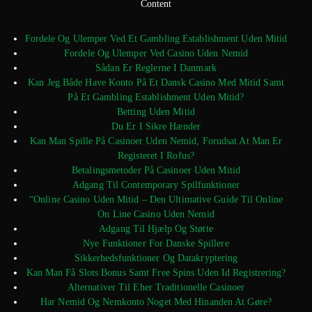
Content
Fordele Og Ulemper Ved Et Gambling Establishment Uden Mitid
Fordele Og Ulemper Ved Casino Uden Nemid
Sådan Er Reglerne I Danmark
Kan Jeg Både Have Konto På Et Dansk Casino Med Mitid Samt
På Et Gambling Establishment Uden Mitid?
Betting Uden Mitid
Du Er I Sikre Hænder
Kan Man Spille På Casinoer Uden Nemid, Forudsat At Man Er
Registeret I Rofus?
Betalingsmetoder På Casinoer Uden Mitid
Adgang Til Contemporary Spilfunktioner
“Online Casino Uden Mitid – Den Ultimative Guide Til Online
On Line Casino Uden Nemid
Adgang Til Hjælp Og Støtte
Nye Funktioner For Danske Spillere
Sikkerhedsfunktioner Og Datakryptering
Kan Man Få Slots Bonus Samt Free Spins Uden Id Registrering?
Alternativer Til Eher Traditionelle Casinoer
Har Nemid Og Nemkonto Noget Med Hinanden At Gøre?