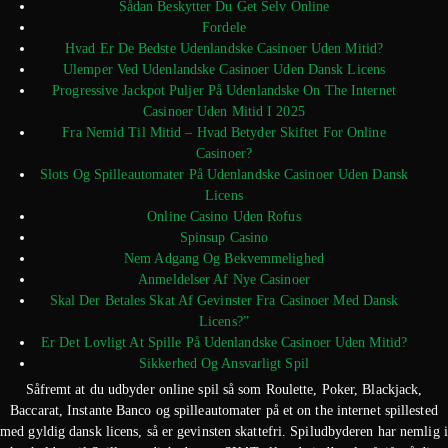
Sådan Beskytter Du Get Selv Online
Fordele
Hvad Er De Bedste Udenlandske Casinoer Uden Mitid?
Ulemper Ved Udenlandske Casinoer Uden Dansk Licens
Progressive Jackpot Puljer På Udenlandske On The Internet
Casinoer Uden Mitid I 2025
Fra Nemid Til Mitid – Hvad Betyder Skiftet For Online
Casinoer?
Slots Og Spilleautomater På Udenlandske Casinoer Uden Dansk
Licens
Online Casino Uden Rofus
Spinsup Casino
Nem Adgang Og Bekvemmelighed
Anmeldelser Af Nye Casinoer
Skal Der Betales Skat Af Gevinster Fra Casinoer Med Dansk
Licens?”
Er Det Lovligt At Spille På Udenlandske Casinoer Uden Mitid?
Sikkerhed Og Ansvarligt Spil
Såfremt at du udbyder online spil så som Roulette, Poker, Blackjack,
Baccarat, Instante Banco og spilleautomater på et on the internet spillested
med gyldig dansk licens, så er gevinsten skattefri. Spiludbyderen har nemlig i