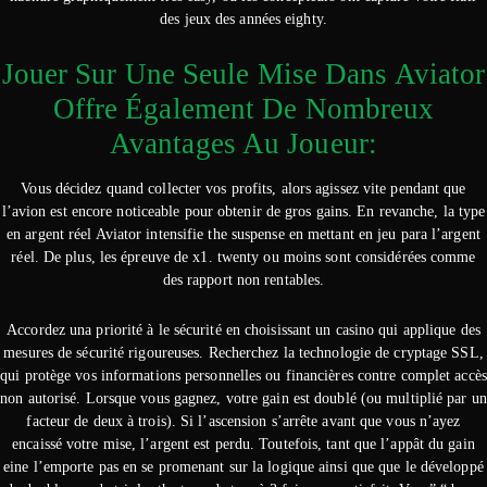
des jeux des années eighty.
Jouer Sur Une Seule Mise Dans Aviator
Offre Également De Nombreux
Avantages Au Joueur:
Vous décidez quand collecter vos profits, alors agissez vite pendant que
l’avion est encore noticeable pour obtenir de gros gains. En revanche, la type
en argent réel Aviator intensifie the suspense en mettant en jeu para l’argent
réel. De plus, les épreuve de x1. twenty ou moins sont considérées comme
des rapport non rentables.
Accordez una priorité à le sécurité en choisissant un casino qui applique des
mesures de sécurité rigoureuses. Recherchez la technologie de cryptage SSL,
qui protège vos informations personnelles ou financières contre complet accès
non autorisé. Lorsque vous gagnez, votre gain est doublé (ou multiplié par un
facteur de deux à trois). Si l’ascension s’arrête avant que vous n’ayez
encaissé votre mise, l’argent est perdu. Toutefois, tant que l’appât du gain
eine l’emporte pas en se promenant sur la logique ainsi que que le développé