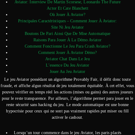
Aviator: Interview De Martin Scorsese, Leonardo The Future
Actor Et Cate Blanchett
Où Jouer À Aviator?
Principales Caractéristiques – Comment Jouer À Aviator:
Site Ni Jeu Aviator
Boutons De Pari Ainsi Que De Mise Automatique
Raisons Para Jouer À La Démo Aviator
Comment Fonctionne Le Jeu Para Crash Aviator?
Comment Jouer À Aviator Démo?
Aviator Chat Dans Le Jeu
L’essence Du Jeu Aviator
Jouer Au Jeu Aviator
Le jeu Aviator possédant un algorithme Provably Fair, il défit donc toute
fraude, et affiche algun résultat de jeu totalement équitable. À cet effet, vous
pouvez vérifier en temps réel les actions (mises ou gains) des autres joueurs
pour le reste transparence. Par ailleurs, l’algorithme permet para jouer en le
reste sécurité sans hacking du jeu. Le mode automatique est une bonne
hypocrisie pour ceux qui ne sont pas vraiment rapides put miser ou fill
activer le cashout.
Lorsqu’un tour commence dans le jeu Aviator, les paris placés