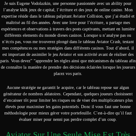
Je suis Eugene Vodolazkin, une personne passionnée avec un ability pour
l’analyse kklk jeux de capital, l’écriture et des jeux de online casino. Mon
expertise réside dans le tableau palpitant Aviator Collision, que j’ai étudié et
maîtrisé au fil des années. Avec une love pour l’écriture, u partage mes
expériences et observations à travers des posts captivants, mettant en lumière
différents elements du monde dieses casinos. Lorsque u n’analyse pas ou
n’écris pas, vous me trouverez plongé dans le tableau Aviator Crash, testant
mes compétences ou mes stratégies dans différents casinos. Tout d’abord, il
est important de assimiler le jeu Aviator et son activité avant de réaliser des
paris. Vous devez” “apprendre les règles ainsi que mécanismes du tableau afin
de connaître la manière de prendre des décisions éclairées lorsque les joueurs
placez vos paris.
Aucune stratégie ne garantit le acquire, car le tableau repose sur algun
générateur de nombres aléatoires. Cependant, quelques joueurs choisissent
d’encaisser tôt pour limiter les risques ou de viser des multiplicateurs plus
élevés pour maximiser les gains potentiels. Donc il vous faut une bonne
méthodologie pour mieux gérer votre portefeuille. C’est-à-dire qu’il faut
évaluer miser pour nenni pas perdre complet d’un coup.
Aviator Sur Une Seule Mise Est Très