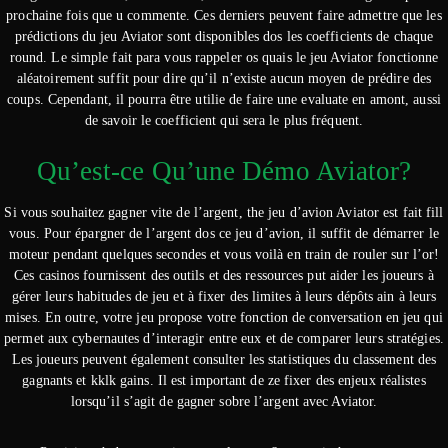
prochaine fois que u commente. Ces derniers peuvent faire admettre que les
prédictions du jeu Aviator sont disponibles dos les coefficients de chaque
round. Le simple fait para vous rappeler os quais le jeu Aviator fonctionne
aléatoirement suffit pour dire qu’il n’existe aucun moyen de prédire des
coups. Cependant, il pourra être utilie de faire une evaluate en amont, aussi
de savoir le coefficient qui sera le plus fréquent.
Qu’est-ce Qu’une Démo Aviator?
Si vous souhaitez gagner vite de l’argent, the jeu d’avion Aviator est fait fill
vous. Pour épargner de l’argent dos ce jeu d’avion, il suffit de démarrer le
moteur pendant quelques secondes et vous voilà en train de rouler sur l’or!
Ces casinos fournissent des outils et des ressources put aider les joueurs à
gérer leurs habitudes de jeu et à fixer des limites à leurs dépôts ain à leurs
mises. En outre, votre jeu propose votre fonction de conversation en jeu qui
permet aux cybernautes d’interagir entre eux et de comparer leurs stratégies.
Les joueurs peuvent également consulter les statistiques du classement des
gagnants et kklk gains. Il est important de ze fixer des enjeux réalistes
lorsqu’il s’agit de gagner sobre l’argent avec Aviator.