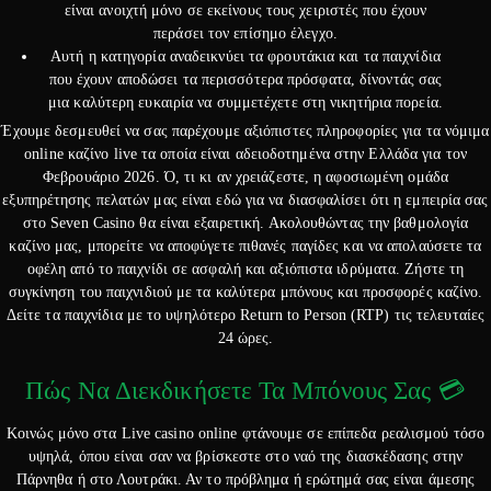
είναι ανοιχτή μόνο σε εκείνους τους χειριστές που έχουν
περάσει τον επίσημο έλεγχο.
Αυτή η κατηγορία αναδεικνύει τα φρουτάκια και τα παιχνίδια
που έχουν αποδώσει τα περισσότερα πρόσφατα, δίνοντάς σας
μια καλύτερη ευκαιρία να συμμετέχετε στη νικητήρια πορεία.
Έχουμε δεσμευθεί να σας παρέχουμε αξιόπιστες πληροφορίες για τα νόμιμα
online καζίνο live τα οποία είναι αδειοδοτημένα στην Ελλάδα για τον
Φεβρουάριο 2026. Ό, τι κι αν χρειάζεστε, η αφοσιωμένη ομάδα
εξυπηρέτησης πελατών μας είναι εδώ για να διασφαλίσει ότι η εμπειρία σας
στο Seven Casino θα είναι εξαιρετική. Ακολουθώντας την βαθμολογία
καζίνο μας, μπορείτε να αποφύγετε πιθανές παγίδες και να απολαύσετε τα
οφέλη από το παιχνίδι σε ασφαλή και αξιόπιστα ιδρύματα. Ζήστε τη
συγκίνηση του παιχνιδιού με τα καλύτερα μπόνους και προσφορές καζίνο.
Δείτε τα παιχνίδια με το υψηλότερο Return to Person (RTP) τις τελευταίες
24 ώρες.
Πώς Να Διεκδικήσετε Τα Μπόνους Σας 💳
Κοινώς μόνο στα Live casino online φτάνουμε σε επίπεδα ρεαλισμού τόσο
υψηλά, όπου είναι σαν να βρίσκεστε στο ναό της διασκέδασης στην
Πάρνηθα ή στο Λουτράκι. Αν το πρόβλημα ή ερώτημά σας είναι άμεσης