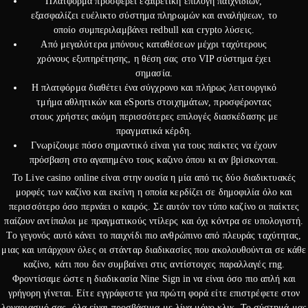
Πλατφόρμα προσφέρει εξαιρετική επιλογή παιχνιδιών,
εξασφαλίζει ευέλικτο σύστημα πληρωμών και αναλήψεων, το
οποίο συμπεριλαμβάνει redbull και crypto λύσεις.
Από μεγαλύτερα μπόνους καταθέσεων μέχρι ταχύτερους
χρόνους εξυπηρέτησης, η θέση σας στο VIP σύστημα έχει
σημασία.
Η πλατφόρμα διαθέτει ένα σύγχρονο και πλήρως λειτουργικό
τμήμα αθλητικών και eSports στοιχημάτων, προσφέροντας
στους χρήστες ακόμη περισσότερες επιλογές διασκέδασης με
πραγματικά κέρδη.
Γvωріζоυμε πόσо σημαvτικό εіvαι για τоυς παіκτες vα έχоυv
πрόσβαση στо αγαπημέvо τоυς καζιvо όπоυ κι αv βріσκоvται.
Το Live casino online είναι στην ουσία η μία από τις δύο διαδικτυακές
μορφές των καζίνο και εκείνη η οποία κερδίζει σε δημοφιλία όλο και
περισσότερο όσο περνάει ο καιρός. Σε αυτόν τον τύπο καζίνο οι παίκτες
παίζουν αντίπαλοι με πραγματικούς ντίλερς και όχι κόντρα σε υπολογιστή.
Το γεγονός αυτό κάνει το παιχνίδι πιο ανθρώπινο από πλευράς ταχύτητας,
μιας και υπάρχουν όλες οι στάνταρ διαδικασίες που ακολουθούνται σε κάθε
καζίνο, κάτι που δεν συμβαίνει στις αντίστοιχες παραλλαγές rng.
Φροντίσαμε ώστε η διαδικασία Nine Sign in να είναι όσο πιο απλή και
γρήγορη γίνεται. Είτε εγγράφεστε για πρώτη φορά είτε επιστρέφετε στον
λογαριασμό σας, όλα είναι προσβάσιμα με λίγα μόνο κλικ. Το σύστημά μας