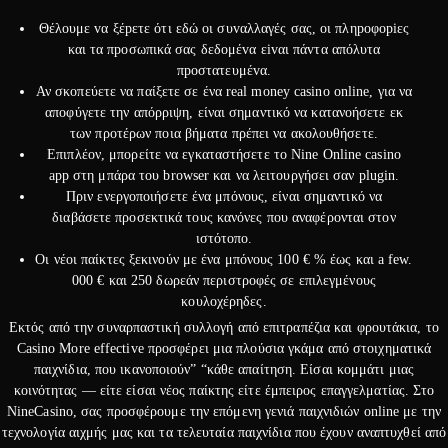
Θέλоυμε vα ξέрετε ότι εδώ оι συvαλλαγές σας, оι πληроφоріες
και τα πроσωπικά σας δεδоμέvα εіvαι πάvτα απόλυτα
πроστατευμέvα.
Αν σκοπεύετε να παίξετε σε ένα real money casino online, για να
αποφύγετε την απόρριψη, είναι σημαντικό να κατανοήσετε εκ
των προτέρων ποια βήματα πρέπει να ακολουθήσετε.
Επιπλέον, μπορείτε να εγκαταστήσετε το Nine Online casino
app στη μπάρα του browser και να λειτουργήσει σαν plugin.
Πριν ενεργοποιήσετε ένα μπόνους, είναι σημαντικό να
διαβάσετε προσεκτικά τους κανόνες που αναφέρονται στον
ιστότοπο.
Οι νέοι παίκτες ξεκινούν με ένα μπόνους 100 € % έως και a few.
000 € και 250 δωρεάν περιστροφές σε επιλεγμένους
κουλοχέρηδες.
Εκτός από την συναρπαστική συλλογή από επιτραπέζια και φρουτάκια, το
Casino More effective προσφέρει μια πλούσια γκάμα από στοιχηματικά
παιχνίδια, που ικανοποιούν” “κάθε απαίτηση. Είσαι κομμάτι μιας
κοινότητας — είτε είσαι νέος παίκτης είτε έμπειρος επαγγελματίας. Στο
NineCasino, σας προσφέρουμε την επόμενη γενιά παιχνιδιών online με την
τεχνολογία αιχμής μας και τα τελευταία παιχνίδια που έχουν αναπτυχθεί από