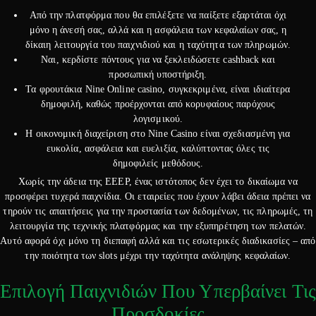
Από την πλατφόρμα που θα επιλέξετε να παίξετε εξαρτάται όχι
μόνο η άνεσή σας, αλλά και η ασφάλεια των κεφαλαίων σας, η
δίκαιη λειτουργία του παιχνιδιού και η ταχύτητα των πληρωμών.
Ναι, κερδίστε πόντους για να ξεκλειδώσετε cashback και
προσωπική υποστήριξη.
Τα φρουτάκια Nine Online casino, συγκεκριμένα, είναι ιδιαίτερα
δημοφιλή, καθώς προέρχονται από κορυφαίους παρόχους
λογισμικού.
Η οικονομική διαχείριση στο Nine Casino είναι σχεδιασμένη για
ευκολία, ασφάλεια και ευελιξία, καλύπτοντας όλες τις
δημοφιλείς μεθόδους.
Χωρίς την άδεια της EEEP, ένας ιστότοπος δεν έχει το δικαίωμα να
προσφέρει τυχερά παιχνίδια. Οι εταιρείες που έχουν λάβει άδεια πρέπει να
τηρούν τις απαιτήσεις για την προστασία των δεδομένων, τις πληρωμές, τη
λειτουργία της τεχνικής πλατφόρμας και την εξυπηρέτηση των πελατών.
Αυτό αφορά όχι μόνο τη διεπαφή αλλά και τις εσωτερικές διαδικασίες – από
την ποιότητα των slots μέχρι την ταχύτητα ανάληψης κεφαλαίων.
Επιλογή Παιχνιδιών Που Υπερβαίνει Τις
Προσδοκίες