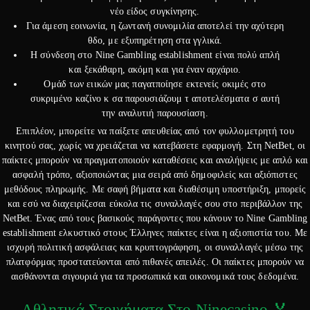
νέο είδος συγκίνησης.
Για άμεση εοινωνία, η ζωντανή συνομιλία αποτελεί την αχύτερη
θδο, με εξυπηρέτηση στα γγλικά.
Η σύνδεση στο Nine Gambling establishment είναι πολύ απλή
και ξεκάθαρη, ακόμη και για έναν αρχάριο.
Ομάδ των ειικών μας παγατποίησε εκτενείς οκιμές στο
συκριμένο καζίνο κ σα παρουσιάζουμ τ αποτελέσματα σ αυτή
την αναλυτιή παρουσίαση.
Επιπλέον, μπορείτε να παίξετε απευθείας από τον φυλλομετρητή του
κινητού σας, χωρίς να χρειάζεται να κατεβάσετε εφαρμογή. Στη NetBet, οι
παίκτες μπορούν να πραγματοποιούν καταθέσεις και αναλήψεις με απλό και
ασφαλή τρόπο, αξιοποιώντας μια σειρά από δημοφιλείς και αξιόπιστες
μεθόδους πληρωμής. Με σαφή βήματα και διαθέσιμη υποστήριξη, μπορείς
και εσύ να διαχειρίζεσαι εύκολα τις συναλλαγές σου στο περιβάλλον της
NetBet. Ένας από τους βασικούς παράγοντες που κάνουν το Nine Gambling
establishment ελκυστικό στους Έλληνες παίκτες είναι η αξιοπιστία του. Με
ισχυρή πολιτική ασφάλειας και κρυπτογράφηση, οι συναλλαγές μέσω της
πλατφόρμας προστατεύονται από πιθανές απειλές. Οι παίκτες μπορούν να
αισθάνονται σιγουριά για τα προσωπικά και οικονομικά τους δεδομένα.
Αθλητικά Στοιχήματα Στο Ninecasino 🏅