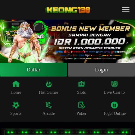
Beranda
Slot Online
Live Casino
Sportsbook
Arcade
Togel Online
Daftar
Login
Poker
Whatsapp
Home
Hot Games
Slots
Live Casino
Telegram
Sports
Arcade
Poker
Togel Online
Livechat