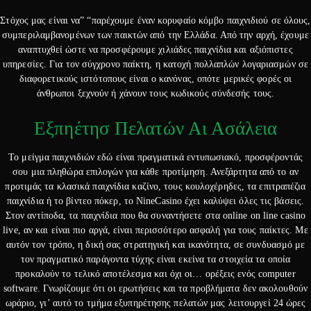
Στόχος μας είναι να” “παρέχουμε έναν κορυφαίο κόμβο παιχνιδιού σε όλους,
συμπεριλαμβανομένων των παικτών από την Ελλάδα. Από την αρχή, έχουμε
αναπτυχθεί ώστε να προσφέρουμε χιλιάδες παιχνίδια και αξιόπιστες
υπηρεσίες. Για τον σύγχρονο παίκτη, η κατοχή πολλαπλών λογαριασμών σε
διαφορετικούς ιστότοπους είναι ο κανόνας, οπότε μερικές φορές οι
άνθρωποι ξεχνούν ή χάνουν τους κωδικούς σύνδεσής τους.
Εξπηέτησ Πελατών Αι Ασάλεια
Το μείγμα παιχνιδιών εδώ είναι πραγματικά εντυπωσιακό, προσφέροντάς
σου μια πληθώρα επιλογών για κάθε προτίμηση. Ανεξάρτητα από το αν
προτιμάς τα κλασικά παιχνίδια καζίνο, τους κουλοχέρηδες, τα επιτραπέζια
παιχνίδια ή το βίντεο πόκερ, το NineCasino έχει καλύψει όλες τις βάσεις.
Στον αντίποδα, τα παιχνίδια που θα συναντήσετε στα online on line casino
live, αν και είναι πιο αργά, είναι περισσότερο ασφαλή για τους παίκτες. Με
αυτόν τον τρόπο, η δική σας στρατηγική και ικανότητα, σε συνδυασμό με
τον πραγματικό παράγοντα τύχης είναι εκείνα τα στοιχεία τα οποία
προκαλούν το τελικό αποτέλεσμα και όχι οι… ορέξεις ενός computer
software. Γνωρίζουμε ότι οι ερωτήσεις και τα προβλήματα δεν ακολουθούν
ωράριο, γι’ αυτό το τμήμα εξυπηρέτησης πελατών μας λειτουργεί 24 ώρες