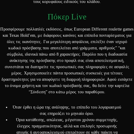
τους κορυφαίους ειδικούς του κλάδου.
Πόκερ Live
Προσφέρουμε πολλαπλές εκδόσεις, όπως European Different roulette games
και Texas Hold’em, με διάφορους κανόνες και επίπεδα πονταρίσματος για
όλες τις ικανότητες. Για μεγαλύτερη ασφάλεια, επιλέξτε έναν ισχυρό
κωδικό πρόσβασης που αποτελείται από γράμματα, αριθμούς” “και
σύμβολα, ιδανικά πάνω από 8 χαρακτήρες. Παρόλο που η διαδικασία
ανάκτησης της πρόσβασης στο προφίλ σας είναι αποτελεσματική,
συνιστάται να διατηρείτε τις προσωπικές σας πληροφορίες σε ασφαλές
μέρος. Χρησιμοποιείτε πάντα προσωπικές συσκευές για τέτοιες
δραστηριότητες για να αποφύγετε τη διαρροή πληροφοριών. Αφού εισάγετε
το όνομα χρήστη και τον κωδικό πρόσβασής σας, θα δείτε την καρτέλα
“Σύνδεση” στο κάτω μέρος του παραθύρου.
Όταν έρθει η ώρα της ανάληψης, το επίπεδο του λογαριασμού
σας επηρεάζει το μηνιαίο όριο.
Όρια κατάθεσης, απώλειας, μέγιστου χρόνου συμμετοχής,
έλεγχος πραγματικότητας, αλλά και επιλογές προσωρινής
αποχής ή αυτοαποκλεισμού επιτρέπουν σε κάθε παίκτη να