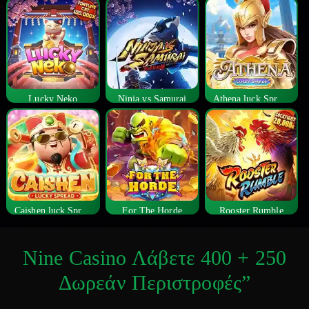
Lucky Neko
Ninja vs Samurai
Athena luck Spread
Caishen luck Spread
For The Horde
Rooster Rumble
Nine Casino Λάβετε 400 + 250
Δωρεάν Περιστροφές”