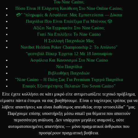
Του Nine Casino;
Πόσο Είναι Η Ελάχιστη Κατάθεση Στο Nine Online Casino;
💳” “πληρωμές & Ασφάλεια: Μας Εμπιστεύεσαι — Δίκαια
Παιχνίδια Που Είναι Επιλέξιμα Για Μπόνους 🎲
Αξίζει Να Εγγραφείτε Στο Nine Casino;
Γιατί Να Επιλέξετε Το Nine Casino
Η Συλλογή Παιχνιδιών Μας
Novibet Holdem Poker Championship 2: Το Απόλυτο”
“φεστιβάλ Πόκερ Έρχεται 12 Με 18 Ιανουαρίου
Ασφάλεια Και Κανονισμοί Στο Nine Casino
Νέα Παιχνίδια
Βιβλιοθήκη Παιχνιδιών
“Nine Casino – Η Πύλη Σας Για Premium Τυχερά Παιχνίδια
Επαφές Εξυπηρέτησης Πελατών Του Seven Casino”
Είτε έχετε κολλήσει σε κάτι μικρό είτε αντιμετωπίζετε τεχνικό πρόβλημα,
είμαστε πάντα έτοιμοι να σας βοηθήσουμε. Είναι ο ταχύτερος τρόπος για να
λάβετε απαντήσεις και είναι διαθέσιμος απευθείας στην ιστοσελίδα” “μας.
Παρέχουμε επίσης υποστήριξη μέσω email για θέματα που απαιτούν
περισσότερη ανάλυση. Δεν υπάρχουν μεγάλες αναμονές, ούτε
αυτοματοποιημένες απαντήσεις — μόνο πραγματικοί άνθρωποι που
προσφέρουν πραγματική βοήθεια.