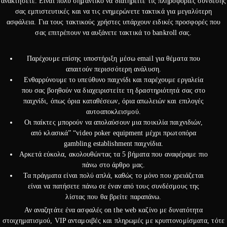
ανακτήσετε. Είναι πολύ σημαντικό να διατηρείτε τις πληροφορίες σύνδεσής
σας εμπιστευτικές και να τις ενημερώνετε τακτικά για μεγαλύτερη
ασφάλεια. Για τους τακτικούς χρήστες υπάρχουν ειδικές προσφορές που
σας επιτρέπουν να αυξάνετε τακτικά το bankroll σας.
Παρέχουμε επίσης υποστήριξη μέσω email για θέματα που
απαιτούν περισσότερη ανάλυση.
Ενθαρρύνουμε το υπεύθυνο παιχνίδι και παρέχουμε εργαλεία
που σας βοηθούν να διαχειριστείτε τη δραστηριότητά σας στο
παιχνίδι, όπως όρια καταθέσεων, όρια απωλειών και επιλογές
αυτοαποκλεισμού.
Οι παίκτες μπορούν να απολαύσουν μια ποικιλία παιχνιδιών,
από κλασικά” “video poker equipment μέχρι πρωτοπόρα
gambling establishment παιχνίδια.
Αρκετά εύκολα, ακολουθώντας τα 5 βήματα που αναφέραμε πιο
πάνω στο άρθρο μας.
Τα πράγματα είναι πολύ απλά, καθώς το μόνο που χρειάζεται
είναι να πατήσετε πάνω σε έναν από τους συνδέσμους της
λίστας που θα βρείτε παραπάνω.
Αν αναζητάτε ένα ασφαλές on the web καζίνο με δυνατότητα
στοιχηματισμού, VIP ανταμοιβές και πληρωμές με κρυπτονομίσματα, τότε