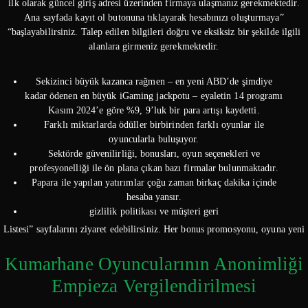
ilk olarak güncel giriş adresi üzerinden firmaya ulaşmanız gerekmektedir.
Ana sayfada kayıt ol butonuna tıklayarak hesabınızı oluşturmaya”
“başlayabilirsiniz. Talep edilen bilgileri doğru ve eksiksiz bir şekilde ilgili
alanlara girmeniz gerekmektedir.
Sekizinci büyük kazanca rağmen – en yeni ABD’de şimdiye
kadar ödenen en büyük iGaming jackpotu – eyaletin 14 programı
Kasım 2024’e göre %9, 9’luk bir para artışı kaydetti.
Farklı miktarlarda ödüller birbirinden farklı oyunlar ile
oyuncularla buluşuyor.
Sektörde güvenilirliği, bonusları, oyun seçenekleri ve
profesyonelliği ile ön plana çıkan bazı firmalar bulunmaktadır.
Papara ile yapılan yatırımlar çoğu zaman birkaç dakika içinde
hesaba yansır.
gizlilik politikası ve müşteri geri
Listesi” sayfalarını ziyaret edebilirsiniz. Her bonus promosyonu, oyuna yeni
Kumarhane Oyuncularının Anonimliği
Empieza Vergilendirilmesi