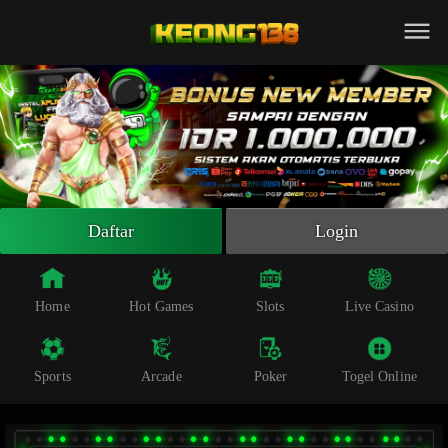
Beranda
Slot Online
Live Casino
Sportsbook
Arcade
Togel Online
Daftar
Login
Poker
Whatsapp
Home
Hot Games
Slots
Live Casino
Telegram
Sports
Arcade
Poker
Togel Online
Livechat