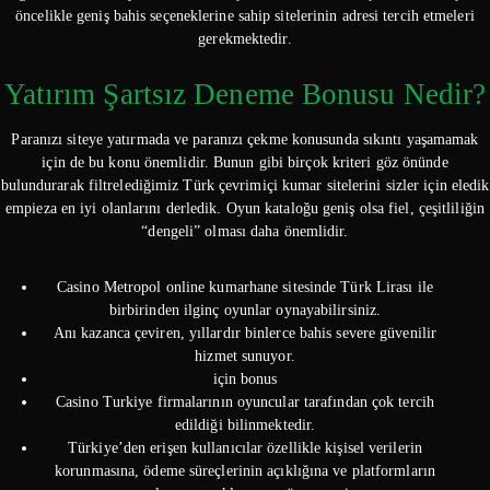
öncelikle geniş bahis seçeneklerine sahip sitelerinin adresi tercih etmeleri
gerekmektedir.
Yatırım Şartsız Deneme Bonusu Nedir?
Paranızı siteye yatırmada ve paranızı çekme konusunda sıkıntı yaşamamak
için de bu konu önemlidir. Bunun gibi birçok kriteri göz önünde
bulundurarak filtrelediğimiz Türk çevrimiçi kumar sitelerini sizler için eledik
empieza en iyi olanlarını derledik. Oyun kataloğu geniş olsa fiel, çeşitliliğin
“dengeli” olması daha önemlidir.
Casino Metropol online kumarhane sitesinde Türk Lirası ile
birbirinden ilginç oyunlar oynayabilirsiniz.
Anı kazanca çeviren, yıllardır binlerce bahis severe güvenilir
hizmet sunuyor.
için bonus
Casino Turkiye firmalarının oyuncular tarafından çok tercih
edildiği bilinmektedir.
Türkiye’den erişen kullanıcılar özellikle kişisel verilerin
korunmasına, ödeme süreçlerinin açıklığına ve platformların