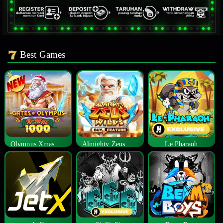
Best Games
Olympus Xmas 1000
Almighty Zeus Wilds™
Le Pharaoh