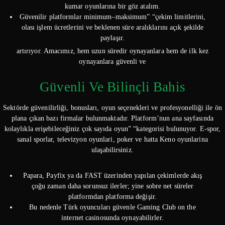
kumar oyunlarına bir göz atalım.
Güvenilir platformlar minimum–maksimum” “çekim limitlerini,
olası işlem ücretlerini ve beklenen süre aralıklarını açık şekilde
paylaşır.
artırıyor. Amacımız, hem uzun süredir oynayanlara hem de ilk kez
oynayanlara güvenli ve
Güvenli Ve Bilinçli Bahis
Sektörde güvenilirliği, bonusları, oyun seçenekleri ve profesyonelliği ile ön
plana çıkan bazı firmalar bulunmaktadır. Platform’nun ana sayfasında
kolaylıkla erişebileceğiniz çok sayıda oyun” “kategorisi bulunuyor. E-spor,
sanal sporlar, televizyon oyunlari, poker ve hatta Keno oyunlarina
ulaşabilirsiniz.
Papara, Payfix ya da FAST üzerinden yapılan çekimlerde akış
çoğu zaman daha sorunsuz ilerler; yine sobre net süreler
platformdan platforma değişir.
Bu nedenle Türk oyuncuları güvenle Gaming Club on the
internet casinosunda oynayabilirler.