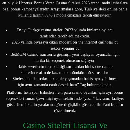
en büyük Ücretsiz Bonus Veren Casino Siteleri 2026 trend, mobil cihazlara
özel bonus kampanyalarıdır. Araştırmalara göre, Türkiye’deki online bahis
kullanıcılarının %78’i mobil cihazları tercih etmektedir.
En iyi Türkçe casino siteleri 2023 yılında binlerce oyuncu
tarafından tercih edilmektedir.
2025 yılında piyasaya çıkan modern on the internet casinolar bu
sektör yönünü bu
BetMGM Casino’nun zorlu geçmişi, yeni başlayan oyuncular için
harika bir seçenek olmasını sağlıyor.
Bahis severlerin merak ettiği sorulardan biri sobre casino
sitelerinde afin de kazanmak mümkün mü sorusudur.
Sitelerde kullanıcıların trouble yaşamadan bahis oynayabilmesi
için aynı zamanda canlı destek hattı” “ag bulunmaktadır.
Platform, hem spor bahisleri hem para casino oyunları için ayrı bonus
seçenekleri sunar. Çevrimiçi oyun sektöründe “yasal” kavramı, faaliyet
gösterilen ülkenin yasalarına göre değişiklik gösterebilir. Yani bonusu
çözebilmeniz
Casino Siteleri Lisansı Ve