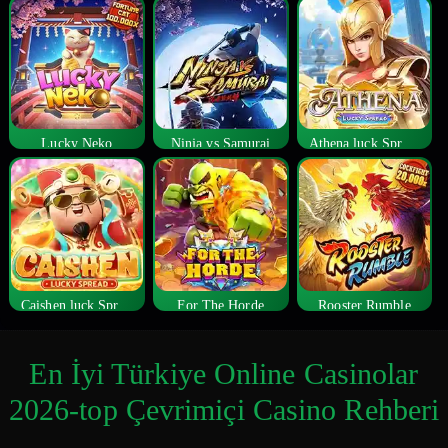
Lucky Neko
Ninja vs Samurai
Athena luck Spread
Caishen luck Spread
For The Horde
Rooster Rumble
En İyi Türkiye Online Casinolar
2026-top Çevrimiçi Casino Rehberi