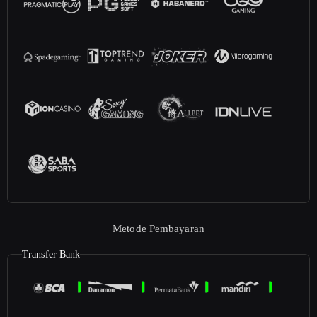
Metode Pembayaran
Transfer Bank