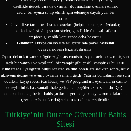
“Hızlıca geri dönün, RTP (Oyuncuya Geri Dönüş Oranı),
özellikle gerçek parayla oynanan slot machine oyunları olmak
üzere, bir oyuna sahip olmak için ödemeye dayalı yeni bir
orandır.
Güvenli ve tanınmış finansal araçları (kripto paralar, e-cüzdanlar,
banka havalesi vb. ) sunan siteler, genellikle finansal istikrar
empieza güvenlik konusunda daha hassastır.
Günümüz Türkçe casino siteleri içerisinde poker oyununu
oynayarak para kazanabilirsiniz.
Oyun, ürkütücü vampir figürleriyle süslenmiştir; siyah saçlı bir vampir, sarı
saçlı bir vampir ve yeşil tenli bir vampir gibi çeşitli vampirler bulunur.
Kumarhane üyeliğinizi oluşturduktan ve tüm bonusları aldıktan sonra, artık
aksiyona geçme ve oyunu oynama zamanı geldi. Yatırım bonusları, free spin
ödülleri, kayıp iadesi (cashback) ve VIP programları, oyuncuların casino
deneyimini daha avantajlı hale getiren en popüler ek fırsatlardır. Çoğu
deneme bonusu, belirli bahis şartlarını yerine getirmeyi zorunlu kılarken
çevrimsiz bonuslar doğrudan nakit olarak çekilebilir.
Türkiye’nin Durante Güvenilir Bahis
Sitesi