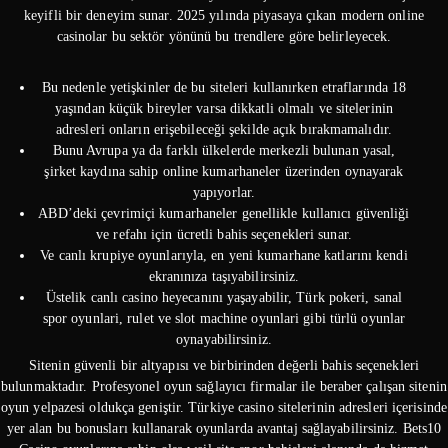
keyifli bir deneyim sunar. 2025 yılında piyasaya çıkan modern online
casinolar bu sektör yönünü bu trendlere göre belirleyecek.
Bu nedenle yetişkinler de bu siteleri kullanırken etraflarında 18
yaşından küçük bireyler varsa dikkatli olmalı ve sitelerinin
adresleri onların erişebileceği şekilde açık bırakmamalıdır.
Bunu Avrupa ya da farklı ülkelerde merkezli bulunan yasal,
şirket kaydına sahip online kumarhaneler üzerinden oynayarak
yapıyorlar.
ABD’deki çevrimiçi kumarhaneler genellikle kullanıcı güvenliği
ve refahı için ücretli bahis seçenekleri sunar.
Ve canlı krupiye oyunlarıyla, en yeni kumarhane katlarını kendi
ekranınıza taşıyabilirsiniz.
Üstelik canlı casino heyecanını yaşayabilir, Türk pokeri, sanal
spor oyunlari, rulet ve slot machine oyunlari gibi türlü oyunlar
oynayabilirsiniz.
Sitenin güvenli bir altyapısı ve birbirinden değerli bahis seçenekleri
bulunmaktadır. Profesyonel oyun sağlayıcı firmalar ile beraber çalışan sitenin
oyun yelpazesi oldukça geniştir. Türkiye casino sitelerinin adresleri içerisinde
yer alan bu bonusları kullanarak oyunlarda avantaj sağlayabilirsiniz. Bets10