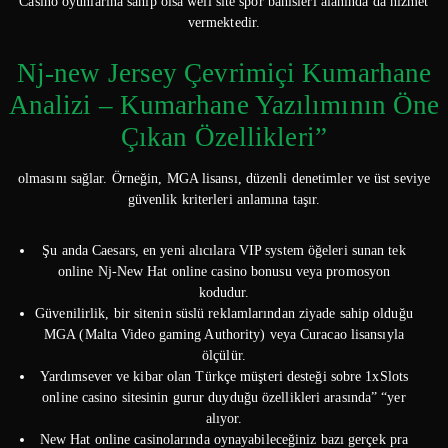
Casino oyunlarına sahip olsa weil site spor bahisleri alanında da hizmet
vermektedir.
Nj-new Jersey Çevrimiçi Kumarhane
Analizi – Kumarhane Yazılımının Öne
Çıkan Özellikleri”
olmasını sağlar. Örneğin, MGA lisansı, düzenli denetimler ve üst seviye
güvenlik kriterleri anlamına taşır.
Şu anda Caesars, en yeni alıcılara VIP system öğeleri sunan tek
online Nj-New Hat online casino bonusu veya promosyon
kodudur.
Güvenilirlik, bir sitenin süslü reklamlarından ziyade sahip olduğu
MGA (Malta Video gaming Authority) veya Curacao lisansıyla
ölçülür.
Yardımsever ve kibar olan Türkçe müşteri desteği sobre 1xSlots
online casino sitesinin gurur duyduğu özellikleri arasında” “yer
alıyor.
New Hat online casinolarında oynayabileceğiniz bazı gerçek pra