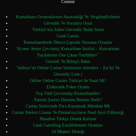
Content
Kumarhane Oyuncularının Anonimliği Ve Vergilendirilmesi
Güvenlik Ve Sorumlu Oyun
Türkiye’nin Sobre Güvenilir Bahis Sitesi
Canlı Casino
Kumarhanelerde Dünya Çapında Oynanan Oyunlar
Nj-new Jersey Çevrimiçi Kumarhane Analizi – Kumarhane
Yazılımının Öne Çıkan Özellikleri”
Güvenli Ve Bilinçli Bahis
“türkiye’de Online Casino Sitelerinin Adresleri – En İyi Ve
Güvenilir Liste (
Online Online Casino Türkiye’de Yasal Mı?
Elektronik Poker Oyunu
Top Türk Çevrimdışı Kumarhaneleri
Yatırım Şartsız Deneme Bonusu Nedir?
Casino Sitelerinde Para Kazanmak Mümkün Mü
Casino Siteleri Lisansı Ve Dolandırıcıların Nasıl Ayırt Edileceği
Masalbet Türkçe Destek Kalitesi
Canlı Gambling Establishment Oyunları
24 Müşteri Desteği