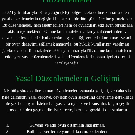
2023 yılı itibarıyla, Kuzeydoğu (NE) bölgesindeki online kumar siteleri,
yasal düzenlemelerin değişimi ile önemli bir dönüşüm sürecine girmektedir.
Bu düzenlemeler, hem işletmecileri hem de oyuncuları etkileyen birkaç ana
faktörü içermektedir. Online kumar siteleri, artan yasal denetimlere ve
düzenlemelere tabidir. Kullanıcıların güvenliği, verilerin korunması ve adil
bir oyun deneyimi sağlamak amacıyla, bu hukuk kurallarının yapılması
gerekmektedir. Bu makalede, 2023 yılı itibarıyla NE online kumar sitelerini
etkileyen yasal düzenlemeleri ve bu düzenlemelerin potansiyel etkilerini
inceleyeceğiz.
Yasal Düzenlemelerin Gelişimi
NE bölgesinde online kumar düzenlemeleri zamanla gelişmiş ve daha sıkı
hale gelmiştir. Yasal çerçeve, devletin oyun sektörünü denetleme gerekliliği
ile şekillenmiştir. İşletmeler, yasalara uymak ve lisans almak için çeşitli
prosedürlerden geçmelidir. Bu süreçte, bazı ana gereklilikler şunlardır:
Güvenli ve adil oyun ortamının sağlanması.
Kullanıcı verilerine yönelik koruma önlemleri.