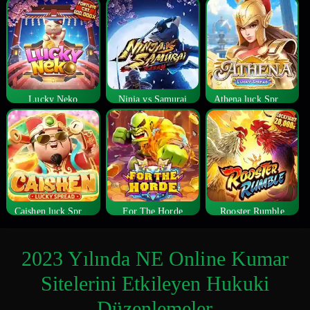
Lucky Neko
Ninja vs Samurai
Athena luck Spread
Caishen luck Spread
For The Horde
Rooster Rumble
2023 Yılında NE Online Kumar
Sitelerini Etkileyen Hukuki
Düzenlemeler