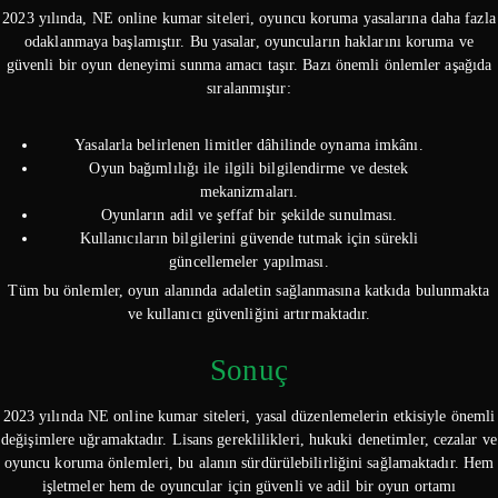
2023 yılında, NE online kumar siteleri, oyuncu koruma yasalarına daha fazla
odaklanmaya başlamıştır. Bu yasalar, oyuncuların haklarını koruma ve
güvenli bir oyun deneyimi sunma amacı taşır. Bazı önemli önlemler aşağıda
sıralanmıştır:
Yasalarla belirlenen limitler dâhilinde oynama imkânı.
Oyun bağımlılığı ile ilgili bilgilendirme ve destek
mekanizmaları.
Oyunların adil ve şeffaf bir şekilde sunulması.
Kullanıcıların bilgilerini güvende tutmak için sürekli
güncellemeler yapılması.
Tüm bu önlemler, oyun alanında adaletin sağlanmasına katkıda bulunmakta
ve kullanıcı güvenliğini artırmaktadır.
Sonuç
2023 yılında NE online kumar siteleri, yasal düzenlemelerin etkisiyle önemli
değişimlere uğramaktadır. Lisans gereklilikleri, hukuki denetimler, cezalar ve
oyuncu koruma önlemleri, bu alanın sürdürülebilirliğini sağlamaktadır. Hem
işletmeler hem de oyuncular için güvenli ve adil bir oyun ortamı