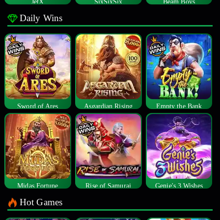
JetX
SixSixSix
Beam Boys
Daily Wins
Sword of Ares
Asgardian Rising
Empty the Bank
Midas Fortune
Rise of Samurai
Genie's 3 Wishes
Hot Games