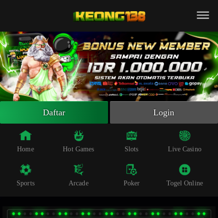
Beranda
Slot Online
Live Casino
Sportsbook
Arcade
Togel Online
Daftar
Login
Poker
Whatsapp
Home
Hot Games
Slots
Live Casino
Telegram
Sports
Arcade
Poker
Togel Online
Livechat