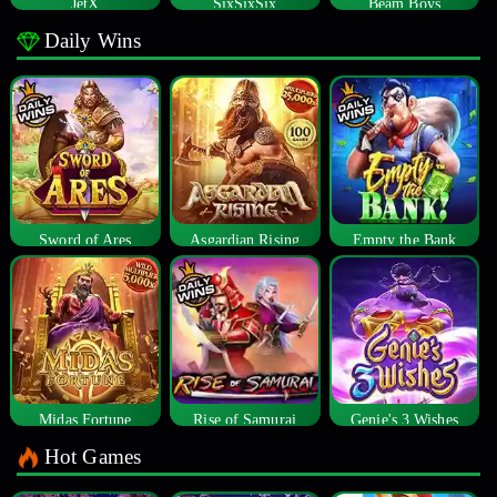
JetX
SixSixSix
Beam Boys
Daily Wins
Sword of Ares
Asgardian Rising
Empty the Bank
Midas Fortune
Rise of Samurai
Genie's 3 Wishes
Hot Games