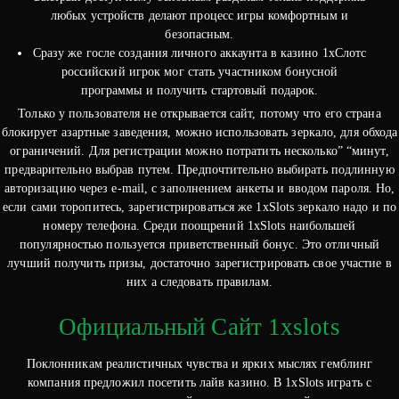
любых устройств делают процесс игры комфортным и
безопасным.
Сразу же госле создания личного аккаунта в казино 1хСлотс
российский игрок мог стать участником бонусной
программы и получить стартовый подарок.
Только у пользователя не открывается сайт, потому что его страна
блокирует азартные заведения, можно использовать зеркало, для обхода
ограничений. Для регистрации можно потратить несколько” “минут,
предварительно выбрав путем. Предпочтительно выбирать подлинную
авторизацию через e-mail, с заполнением анкеты и вводом пароля. Но,
если сами торопитесь, зарегистрироваться же 1xSlots зеркало надо и по
номеру телефона. Среди поощрений 1xSlots наибольшей
популярностью пользуется приветственный бонус. Это отличный
лучший получить призы, достаточно зарегистрировать свое участие в
них а следовать правилам.
Официальный Сайт 1xslots
Поклонникам реалистичных чувства и ярких мыслях гемблинг
компания предложил посетить лайв казино. В 1xSlots играть с