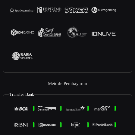
Metode Pembayaran
Transfer Bank