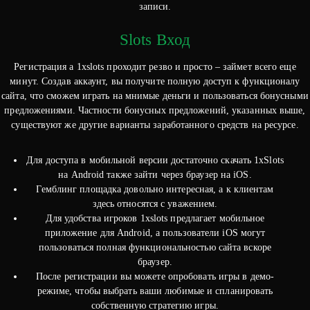
записи.
Slots Вход
Регистрация а 1xslots проходит резво и просто – займет всего еще
минут. Создав аккаунт, вы получите полную доступ к функционалу
сайта, что сможем играть на мнимые деньги и пользоваться бонусными
предложениями. Частности бонусных предложений, указанных выше,
существуют же другие варианты заработанного средств на ресурсе.
Для доступа в мобильной версии достаточно скачать 1xSlots
на Android также зайти через браузер на iOS.
Гемблинг площадка довольно интересная, а к клиентам
здесь относятся с уважением.
Для удобства игроков 1xslots предлагает мобильное
приложение для Android, а пользователи iOS могут
пользоваться полная функциональностью сайта вскоре
браузер.
После регистрации вы можете опробовать игры в демо-
режиме, чтобы выбрать ваши любимые и спланировать
собственную стратегию игры.