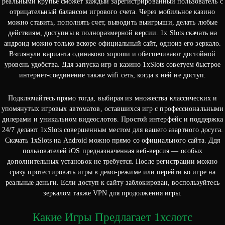
реальными крупье сможет каждый зарегистрированный пользователь с
отрицательный балансом игрового счета. Через мобильное казино
можно ставить, пополнять счет, выводить выигрыши, делать любые
действиям, доступны в полноразмерной версии. 1x Slots скачать на
андроид можно только вскоре официальный сайт, одноиз его зеркало.
Взглянули варианта одинаково хороши и обеспечивают достойной
уровень удобства. Ддя запуска игр в казино 1xSlots советуем быстрое
интернет-соединение также wifi сеть, когда к ней не доступ.
Подключайтесь прямо тогда, выбирая из множества классических и
упомянутых игровых автоматов, оставшихся игр с профессиональными
дилерами и уникальном видеослотов. Простой интерфейс и поддержка
24/7 делают 1xSlots совершенным местом для вашего азартного досуга.
Скачать 1xSlots на Android можно прямо со официального сайта. Ддя
пользователей iOS предназначенная веб-версия — особых
дополнительных установок не требуется. После регистрации можно
сразу протестировать игры в демо-режиме или перейти ко игре на
реальные деньги. Если доступ к сайту заблокирован, воспользуйтесь
зеркалом также VPN для продолжения игры.
Какие Игры Предлагает 1хслотс