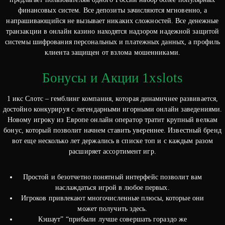
финансовых систем. Все депозиты зачисляются мгновенно, а
напрашивающийся не вызывает никаких сложностей. Все денежные
транзакции в онлайн казино находятся надзором надежной защитой
системы шифрования персональных и платежных данных, а профиль
клиента защищен от взлома мошенниками.
Бонусы и Акции 1xslots
1 икс Слотс – гемблинг компания, которая динамичнее развивается,
достойно конкурируя с легендарными игорными онлайн заведениями.
Новому игроку из Европе онлайн оператор тратит крупный велкам
бонус, который позволит начнем ставить увереннее. Известный бренд
вот еще несколько лет держались в списке топ и с каждым разом
расширяет ассортимент игр.
Простой и безотчетно понятный интерфейс позволит вам
наслаждаться игрой в любое первых.
Игроков привлекают многочисленные плюсы, которые они
может получить здесь.
Кэшаут” “прибыли лучше совершать гораздо же