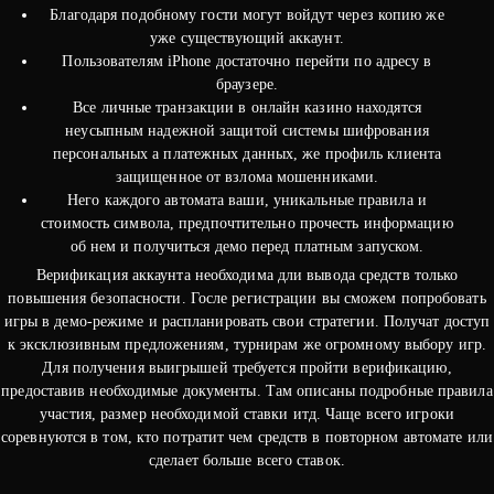
Благодаря подобному гости могут войдут через копию же
уже существующий аккаунт.
Пользователям iPhone достаточно перейти по адресу в
браузере.
Все личные транзакции в онлайн казино находятся
неусыпным надежной защитой системы шифрования
персональных а платежных данных, же профиль клиента
защищенное от взлома мошенниками.
Него каждого автомата ваши, уникальные правила и
стоимость символа, предпочтительно прочесть информацию
об нем и получиться демо перед платным запуском.
Верификация аккаунта необходима дли вывода средств только
повышения безопасности. Госле регистрации вы сможем попробовать
игры в демо-режиме и распланировать свои стратегии. Получат доступ
к эксклюзивным предложениям, турнирам же огромному выбору игр.
Для получения выигрышей требуется пройти верификацию,
предоставив необходимые документы. Там описаны подробные правила
участия, размер необходимой ставки итд. Чаще всего игроки
соревнуются в том, кто потратит чем средств в повторном автомате или
сделает больше всего ставок.