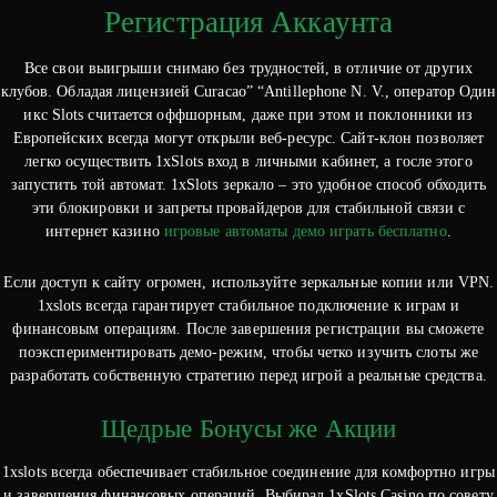
Регистрация Аккаунта
Все свои выигрыши снимаю без трудностей, в отличие от других
клубов. Обладая лицензией Curacao” “Antillephone N. V., оператор Один
икс Slots считается оффшорным, даже при этом и поклонники из
Европейских всегда могут открыли веб-ресурс. Сайт-клон позволяет
легко осуществить 1xSlots вход в личными кабинет, а госле этого
запустить той автомат. 1xSlots зеркало – это удобное способ обходить
эти блокировки и запреты провайдеров для стабильной связи с
интернет казино
игровые автоматы демо играть бесплатно
.
Если доступ к сайту огромен, используйте зеркальные копии или VPN.
1xslots всегда гарантирует стабильное подключение к играм и
финансовым операциям. После завершения регистрации вы сможете
поэкспериментировать демо-режим, чтобы четко изучить слоты же
разработать собственную стратегию перед игрой а реальные средства.
Щедрые Бонусы же Акции
1xslots всегда обеспечивает стабильное соединение для комфортно игры
и завершения финансовых операций. Выбирал 1xSlots Casino по совету