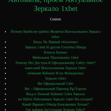
Зеркало 1xbet
Content
Почему Наиболее удобно Является Использование Зеркала
1xbet:
Бонус На Первый обналичил
Зеркала 1xbet И другие Способы Обхода
Бонусы Казино
Мобильное Приложение 1xbet
Почему Нет Доступа К Официальному Сайту 1xbet?
нависшей Использования Зеркала 1хбет
личными Кабинет И но Функционал
Зеркало 1xbet
Bet Официальный Сайт
Bet – Официальный Партнер Pgl Esports
Вход в Личный Кабинет 1xbet Зеркало
же Найти Работающее Зеркало 1хбет На сегодня?
Какой Вариант Обхода Блокировки Лучше?
Где найдем Актуальные Зеркала 1хбет?