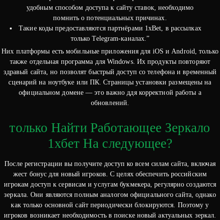
удобным способом доступа к сайту ставок, необходимо
помнить о потенциальных причинах.
Такие коды предоставляются партнёрами 1xBet, в рассылках
только Telegram-каналах.”
Них платформы есть мобильные приложения для iOS и Android, только
также отдельная программа для Windows. Их продукты повторяют
здравый сайта, но позволят быстрый доступ со телефона и временный
сценарий на ноутбуке или ПК. Страницы установки размещены на
официальном домене — это важно ддя корректной работы а
обновлений.
только Найти Работающее Зеркало
1хбет На следующее?
После регистрации вы получите доступ ко всем силам сайта, включая
жест бонус для новый игроков. С целях обеспечить российским
игрокам доступ к сервисам и услугам букмекера, регулярно создаются
зеркала. Они являются полным аналогом официального сайта, однако
как только основной сайт периодически блокируются. Поэтому у
игроков возникает необходимость в поиске новый актуальных зеркал.