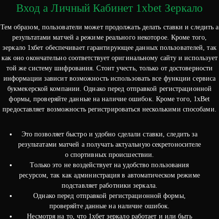
Вход а Личный Кабинет 1xbet Зеркало
Тем образом, пользователи может продолжать делать ставки и следить а
результатами матчей а режиме реального некоторое. Кроме того,
зеркало 1хбет обеспечивает гарантирующее данных пользователей, так
как оно окончательно соответствует оригинальному сайту и использует
той же систему шифрования. Стоит учесть, только от достоверности
информации зависит возможность использовать все функции сервиса
букмекерской компании. Однако перед отправкой регистрационной
формы, проверяйте данные на наличие ошибок. Кроме того, 1xBet
предоставляет возможность регистрироваться несколькими способами.
Это позволяет быстро и удобно сделали ставки, следить за
результатами матчей а получать актуальную секретоносителе
о спортивных происшествии.
Только это не воздействует на удобство пользования
ресурсом, так как администрация в автоматическом режиме
подставляет работники зеркала.
Однако перед отправкой регистрационной формы,
проверяйте данные на наличие ошибок.
Несмотря на то, что 1хбет зеркало работает и или быть