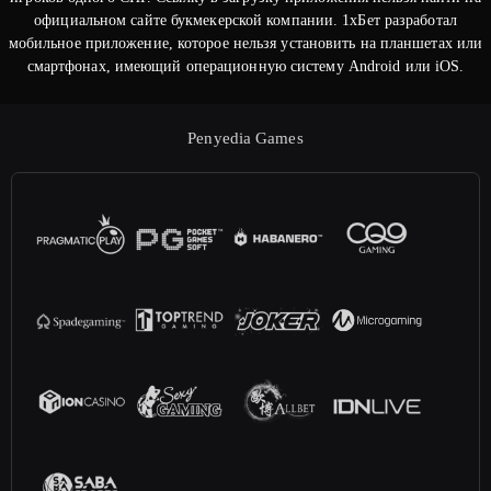
официальном сайте букмекерской компании. 1хБет разработал
мобильное приложение, которое нельзя установить на планшетах или
смартфонах, имеющий операционную систему Android или iOS.
Penyedia Games