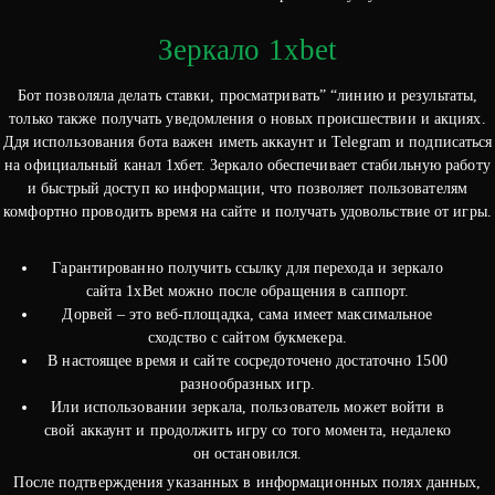
Зеркало 1xbet
Бот позволяла делать ставки, просматривать” “линию и результаты,
только также получать уведомления о новых происшествии и акциях.
Ддя использования бота важен иметь аккаунт и Telegram и подписаться
на официальный канал 1хбет. Зеркало обеспечивает стабильную работу
и быстрый доступ ко информации, что позволяет пользователям
комфортно проводить время на сайте и получать удовольствие от игры.
Гарантированно получить ссылку для перехода и зеркало
сайта 1xBet можно после обращения в саппорт.
Дорвей – это веб-площадка, сама имеет максимальное
сходство с сайтом букмекера.
В настоящее время и сайте сосредоточено достаточно 1500
разнообразных игр.
Или использовании зеркала, пользователь может войти в
свой аккаунт и продолжить игру со того момента, недалеко
он остановился.
После подтверждения указанных в информационных полях данных,