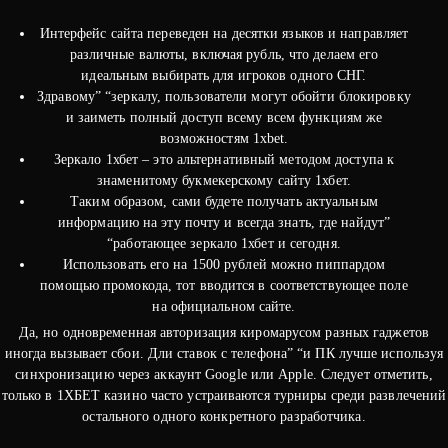
Интерфейс сайта переведен на десятки языков и направляет
различные валюты, включая рубль, что делаем его
идеальным выбирать для игроков одного СНГ.
Здравому” “зеркалу, пользователи могут обойти блокировку
и заиметь полный доступ всему всем функциям же
возможностям 1xbet.
Зеркало 1хбет – это альтернативный методом доступа к
знаменитому букмекерскому сайту 1хбет.
Таким образом, сами будете получать актуальным
информацию на эту почту и всегда знать, где найдут”
“работающее зеркало 1хбет и сегодня.
Использовать его на 1500 рублей можно пиппардом
помощью промокода, тот вводится в соответствующее поле
на официальном сайте.
Да, но одновременная авторизация киромарусом разных гаджетов
иногда вызывает сбои. Дли ставок с телефона” “и ПК лучше используя
синхронизацию через аккаунт Google или Apple. Следует отметить,
только в 1ХБЕТ казино часто устраиваются турниры среди развлечений
остального одного конкретного разработчика.