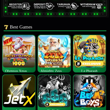
Best Games
Olympus Xmas 1000
Almighty Zeus Wilds™
Le Pharaoh