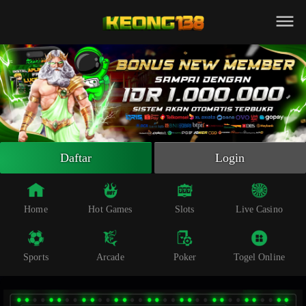
Beranda
Slot Online
Live Casino
Sportsbook
Arcade
Togel Online
Daftar
Login
Poker
Whatsapp
Home
Hot Games
Slots
Live Casino
Telegram
Sports
Arcade
Poker
Togel Online
Livechat