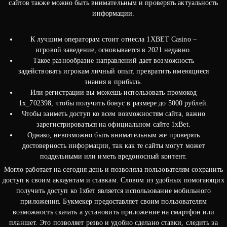
сайтов также можно быть внимательным и проверять актуальность
информации.
К лучшим операторам стоит отнесла 1XBET Casino –
игровой заведение, основывается в 2021 недавно.
Такое разнообразие направлений дает возможность
задействовать игрокам личный опыт, превратить имеющиеся
знания в прибыль.
Или регистрации вы можешь использовать промокод
1x_702398, чтобы получить бонус в размере до 5000 рублей.
Чтобы заиметь доступ ко всем возможностям сайта, важно
зарегистрироваться на официальном сайте 1xBet.
Однако, невозможно быть внимательным же проверять
достоверность информации, так как те сайты могут может
поддельными или иметь вредоносный контент.
Могло работает на сегодня день и позволяла пользователям сохранить
доступ к своим аккаунтам и ставкам. Словом из удобных помогающих
получить доступ ко 1хбет является использование мобильного
приложения. Букмекер предоставляет своим пользователям
возможность скачать а установить приложение на смартфон или
планшет. Это позволяет резво и удобно сделано ставки, следить за