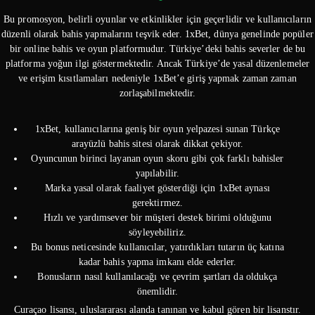
Bu promosyon, belirli oyunlar ve etkinlikler için geçerlidir ve kullanıcıların
düzenli olarak bahis yapmalarını teşvik eder. 1xBet, dünya genelinde popüler
bir online bahis ve oyun platformudur. Türkiye’deki bahis severler de bu
platforma yoğun ilgi göstermektedir. Ancak Türkiye’de yasal düzenlemeler
ve erişim kısıtlamaları nedeniyle 1xBet’e giriş yapmak zaman zaman
zorlaşabilmektedir.
1xBet, kullanıcılarına geniş bir oyun yelpazesi sunan Türkçe
arayüzlü bahis sitesi olarak dikkat çekiyor.
Oyuncunun birinci layanan oyun skoru gibi çok farklı bahisler
yapılabilir.
Marka yasal olarak faaliyet gösterdiği için 1xBet aynası
gerektirmez.
Hızlı ve yardımsever bir müşteri destek birimi olduğunu
söyleyebiliriz.
Bu bonus neticesinde kullanıcılar, yatırdıkları tutarın üç katına
kadar bahis yapma imkanı elde ederler.
Bonusların nasıl kullanılacağı ve çevrim şartları da oldukça
önemlidir.
Curaçao lisansı, uluslararası alanda tanınan ve kabul gören bir lisanstır.