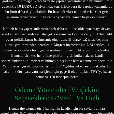
gösterebilir. Örneğin, kredi kartı ile yapılan yatırımlar için minimum limit
genellikle 10 EUR/USD civarındayken, kripto para ile yapılan yatırımlarda
bu limit daha düşük olabilir. Bu basit adımları takip ederek 1xbet giriş
işlemini tamamlayabilir ve bahis oynamaya hemen başlayabilirsiniz.
Kaliteli bahis yapan kullanıcılar çok daha mutlu şekilde oynamaya devam
ederken aynı zamanda da daha çok kazanmanın keyfine varıyor. 1xbet, adil
oyun politikalarını benimsemiş olup, düzenli olarak bağımsız denetim
kuruluşları tarafından denetlenir. Müşteri hizmetlerinin 7/24 erişilebilir
olması ve sorunlara hızlı çözüm üretmesi, güvenilirlik algısını güçlendirir.
Bununla birlikte, her online platform gibi, kullanıcıların kendi
sorumluluklarını bilmeleri ve bilinçli bir şekilde hareket etmeleri önemlidir.
Yeni üyeler için oldukça cömert bir hoş” “geldin paketi sunulmaktadır. Bu
paket, ilk dört para yatırma işlemi için geçerli olup, toplam TRY’ye kadar
bonus ve 150 free spin içerir.
Ödeme Yöntemleri Ve Çekim
Seçenekleri: Güvenli Ve Hızlı
Hemen the woman türlü bahisçinin kendisi için bir şeyler bulması
mümkündür. Bu” “tür önlemlerle 1xBet, oyuncuların otokontrollü bir şekilde