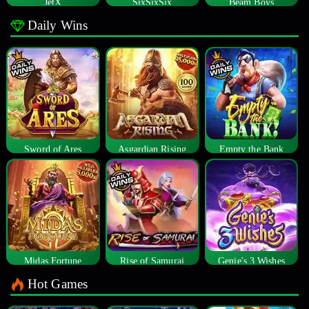
JetX
SixSixSix
Beam Boys
Daily Wins
Sword of Ares
Asgardian Rising
Empty the Bank
Midas Fortune
Rise of Samurai
Genie's 3 Wishes
Hot Games