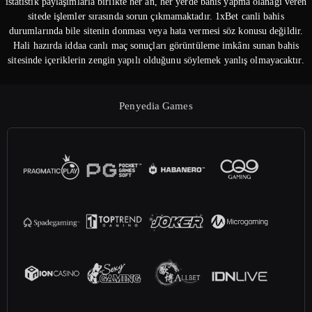
istatistik paylaşımlarla birlikte her an, her yerde bahis yapma olanağı veren
sitede işlemler sırasında sorun çıkmamaktadır. 1xBet canli bahis
durumlarında bile sitenin donması veya hata vermesi söz konusu değildir.
Hali hazırda iddaa canlı maç sonuçları görüntüleme imkânı sunan bahis
sitesinde içeriklerin zengin yapılı olduğunu söylemek yanlış olmayacaktır.
Penyedia Games