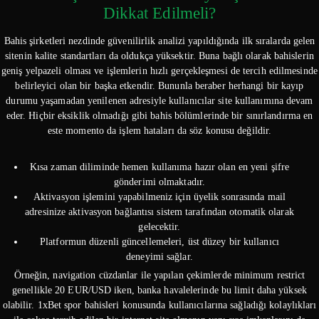
Dikkat Edilmeli?
Bahis şirketleri nezdinde güvenilirlik analizi yapıldığında ilk sıralarda gelen
sitenin kalite standartları da oldukça yüksektir. Buna bağlı olarak bahislerin
geniş yelpazeli olması ve işlemlerin hızlı gerçekleşmesi de tercih edilmesinde
belirleyici olan bir başka etkendir. Bununla beraber herhangi bir kayıp
durumu yaşamadan yenilenen adresiyle kullanıcılar site kullanımına devam
eder. Hiçbir eksiklik olmadığı gibi bahis bölümlerinde bir sınırlandırma en
este momento da işlem hataları da söz konusu değildir.
Kısa zaman diliminde hemen kullanıma hazır olan en yeni şifre
gönderimi olmaktadır.
Aktivasyon işlemini yapabilmeniz için üyelik sonrasında mail
adresinize aktivasyon bağlantısı sistem tarafından otomatik olarak
gelecektir.
Platformun düzenli güncellemeleri, üst düzey bir kullanıcı
deneyimi sağlar.
Örneğin, navigation cüzdanlar ile yapılan çekimlerde minimum restrict
genellikle 20 EUR/USD iken, banka havalelerinde bu limit daha yüksek
olabilir. 1xBet spor bahisleri konusunda kullanıcılarına sağladığı kolaylıkları