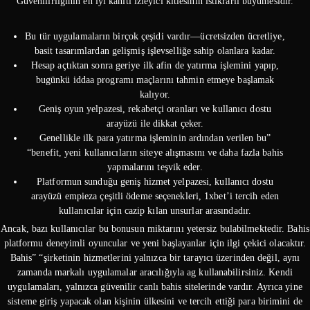
Güvenilirliğinin en iyi kanıtı izleyici kitlesinin istikrarlı büyümesidir.
Bu tür uygulamaların birçok çeşidi vardır—ücretsizden ücretliye,
basit tasarımlardan gelişmiş işlevselliğe sahip olanlara kadar.
Hesap açtıktan sonra geriye ilk afin de yatırma işlemini yapıp,
bugünkü iddaa programı maçlarını tahmin etmeye başlamak
kalıyor.
Geniş oyun yelpazesi, rekabetçi oranları ve kullanıcı dostu
arayüzü ile dikkat çeker.
Genellikle ilk para yatırma işleminin ardından verilen bu”
“benefit, yeni kullanıcıların siteye alışmasını ve daha fazla bahis
yapmalarını teşvik eder.
Platformun sunduğu geniş hizmet yelpazesi, kullanıcı dostu
arayüzü empieza çeşitli ödeme seçenekleri, 1xbet’i tercih eden
kullanıcılar için cazip kılan unsurlar arasındadır.
Ancak, bazı kullanıcılar bu bonusun miktarını yetersiz bulabilmektedir. Bahis
platformu deneyimli oyuncular ve yeni başlayanlar için ilgi çekici olacaktır.
Bahis” “şirketinin hizmetlerini yalnızca bir tarayıcı üzerinden değil, aynı
zamanda markalı uygulamalar aracılığıyla ag kullanabilirsiniz. Kendi
uygulamaları, yalnızca güvenilir canlı bahis sitelerinde vardır. Ayrıca yine
sisteme giriş yapacak olan kişinin ülkesini ve tercih ettiği para birimini de