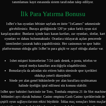
tanımlaması kayıt esnasında sistem tarafından talep ediliyor.
İlk Para Yatırma Bonusu
1xBet’e has oyunları bêtisier sayfada en üstte “1xGames” sekmesinde
görebilirsiniz. Buraya girdiğinizde 120’ye yakın farklı oyun sizi
karşılayacaktır. Bunların içinde kazı kazan kartları, zar oyunları, slotlar, kart
oyunları ve dahası bulunmaktadır. Oranlara tıklayarak açılan pencerede
istenilenleri yazarak bahis yapabilirsiniz. Her casinonun ve spor bahis
platformunun olduğu gibi 1xBet’in para güçlü ve zayıf olduğu alanlar var.
1xbet müşteri hizmetlerine 7/24 canlı destek, e-posta, telefon ve
sosyal medya kanalları aracılığıyla ulaşabilirsiniz.
Bonuslarıyla da adından söz ettiren bahis sitesinde spor içerikleri
oldukça yeterli düzeydedir.
Sitede yer alan genel hükümlerde yer alan kurallara uyulmaması
halinde üyeliğin iptal edilmesi söz konusu olabilir.
1xBet spor bahisleri haricinde ise Toto, Tombala empieza 21 ile Slot machine
bölümleri ayrı olarak bulunur. Casino empieza Canlı Casino içeriklerinde de
çeşitli oyun sağlayıcılarının etkisi büyüktür. İddaa maç sonuçları biten maçlar