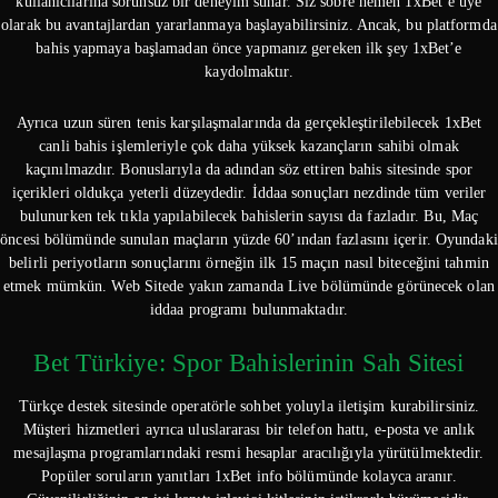
kullanıcılarına sorunsuz bir deneyim sunar. Siz sobre hemen 1xBet’e üye
olarak bu avantajlardan yararlanmaya başlayabilirsiniz. Ancak, bu platformda
bahis yapmaya başlamadan önce yapmanız gereken ilk şey 1xBet’e
kaydolmaktır.
Ayrıca uzun süren tenis karşılaşmalarında da gerçekleştirilebilecek 1xBet
canli bahis işlemleriyle çok daha yüksek kazançların sahibi olmak
kaçınılmazdır. Bonuslarıyla da adından söz ettiren bahis sitesinde spor
içerikleri oldukça yeterli düzeydedir. İddaa sonuçları nezdinde tüm veriler
bulunurken tek tıkla yapılabilecek bahislerin sayısı da fazladır. Bu, Maç
öncesi bölümünde sunulan maçların yüzde 60’ından fazlasını içerir. Oyundaki
belirli periyotların sonuçlarını örneğin ilk 15 maçın nasıl biteceğini tahmin
etmek mümkün. Web Sitede yakın zamanda Live bölümünde görünecek olan
iddaa programı bulunmaktadır.
Bet Türkiye: Spor Bahislerinin Sah Sitesi
Türkçe destek sitesinde operatörle sohbet yoluyla iletişim kurabilirsiniz.
Müşteri hizmetleri ayrıca uluslararası bir telefon hattı, e-posta ve anlık
mesajlaşma programlarındaki resmi hesaplar aracılığıyla yürütülmektedir.
Popüler soruların yanıtları 1xBet info bölümünde kolayca aranır.