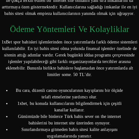
ile çokça terxih edilen bir internet site olmanın yanı sıra imkanlarını da
arttırmaya özen göstermektedir. Kullanıcılarına sağladığı imkanlar ile en iyi
bahis sitesi olmak empieza kullanıcılarının yanında olmak için uğraşıyor.
Ödeme Yöntemleri Ve Kolayliklar
1xBet spor bahisleri işlemlerinden önce yatırımlarda farklı ödeme sistemleri
kullanılabilir. En iyi bahis sitesi olma yolunda finansal işlemler özelinde de
sitenin attığı adımlar vardır. Gerek bugünkü iddaa programı çerçevesinde
işlemler yapılabileceği gibi farklı organizasyonlarda tercihler arasına
eklenebilir. Bununla birlikte bahislere başlamadan önce yatırımlarda alt
limitler some. 50 TL’dir.
Bu cara, düzenli casino oyuncularının kayıplarını bir ölçüde
telafi etmelerine yardımcı olur.
1xbet, bu konuda kullanıcılarını bilgilendirmek için çeşitli
kanallar kullanır.
Günümüzde bile binlerce Türk bahis sever on the internet
bahislerini bu internet site üzerinden oynuyor.
Sınırlandırmaya gitmeden bahis sitesi kalite anlayışını
uygulamalarında yansıtır.