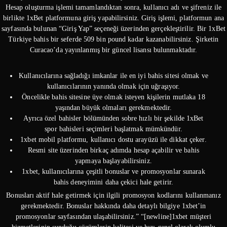
Hesap oluşturma işlemi tamamlandıktan sonra, kullanıcı adı ve şifreniz ile
birlikte 1xBet platformuna giriş yapabilirsiniz. Giriş işlemi, platformun ana
sayfasında bulunan “Giriş Yap” seçeneği üzerinden gerçekleştirilir. Bir 1xBet
Türkiye bahis bir seferde 509 bin pound kadar kazanabilirsiniz. Şirketin
Curacao’da yayınlanmış bir güncel lisansı bulunmaktadır.
Kullanıcılarına sağladığı imkanlar ile en iyi bahis sitesi olmak ve
kullanıcılarının yanında olmak için uğraşıyor.
Öncelikle bahis sitesine üye olmak isteyen kişilerin mutlaka 18
yaşından büyük olmaları gerekmektedir.
Ayrıca özel bahisler bölümünden sobre hızlı bir şekilde 1xBet
spor bahisleri seçimleri başlatmak mümkündür.
1xbet mobil platformu, kullanıcı dostu arayüzü ile dikkat çeker.
Resmi site üzerinden birkaç adımda hesap açabilir ve bahis
yapmaya başlayabilirsiniz.
1xbet, kullanıcılarına çeşitli bonuslar ve promosyonlar sunarak
bahis deneyimini daha çekici hale getirir.
Bonusları aktif hale getirmek için ilgili promosyon kodlarını kullanmanız
gerekmektedir. Bonuslar hakkında daha detaylı bilgiye 1xbet’in
promosyonlar sayfasından ulaşabilirsiniz.” “[newline]1xbet müşteri