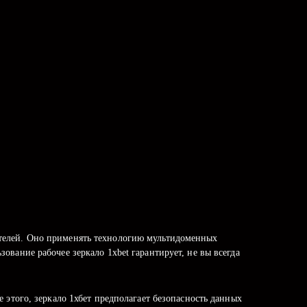
вателей. Оно применять технологию мультидоменных
ование рабочее зеркало 1xbet гарантирует, не вы всегда
 этого, зеркало 1хбет предполагает безопасность данных