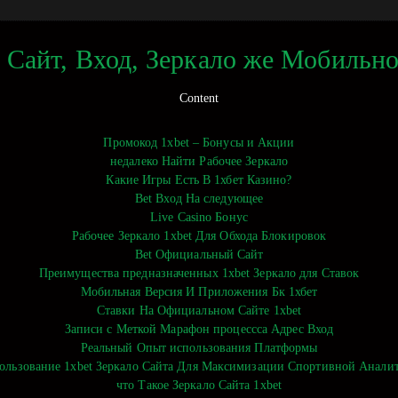
Сайт, Вход, Зеркало же Мобильн
Content
Промокод 1xbet – Бонусы и Акции
недалеко Найти Рабочее Зеркало
Какие Игры Есть В 1хбет Казино?
Bet Вход На следующее
Live Casino Бонус
Рабочее Зеркало 1xbet Для Обхода Блокировок
Bet Официальный Сайт
Преимущества предназначенных 1xbet Зеркало для Ставок
Мобильная Версия И Приложения Бк 1хбет
Ставки На Официальном Сайте 1xbet
Записи с Меткой Марафон процессса Адрес Вход
Реальный Опыт использования Платформы
ользование 1xbet Зеркало Сайта Для Максимизации Спортивной Анали
что Такое Зеркало Сайта 1xbet