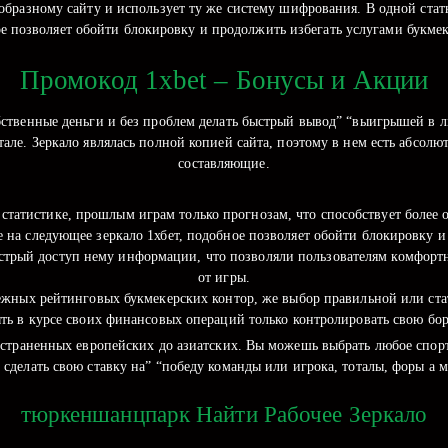
еобразному сайту и использует ту же систему шифрования. В одной ста
ое позволяет обойти блокировку и продолжить избегать услугами букмек
Промокод 1xbet – Бонусы и Акции
ственные деньги и без проблем делать быстрый вывод” “выигрышей в л
тале. Зеркало являлась полной копией сайта, поэтому в нем есть абсол
составляющие.
 статистике, прошлым играм только прогнозам, что способствует более
 на следующее зеркало 1хбет, подобное позволяет обойти блокировку и
ыстрый доступ нему информации, что позволяли пользователям комфортно
от игры.
ежных рейтинговых букмекерских контор, же выбор правильной или ст
ть в курсе своих финансовых операций только контролировать свою бор
остраненных европейских до азиатских. Вы можешь выбрать любое спорт
о сделать свою ставку на” “победу команды или игрока, тоталы, форы а м
тюркеншанцпарк Найти Рабочее Зеркало