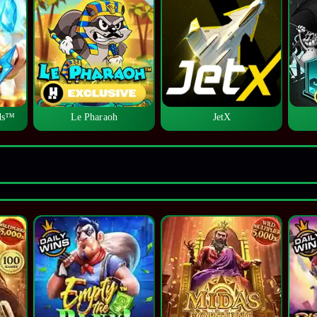
lds™
Le Pharaoh
JetX