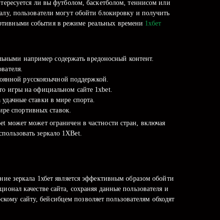
нтересуется ли вы футболом, баскетболом, теннисом или
алу, пользователи могут обойти блокировку и получить
спортивными события в режиме реальных времени
1хбет
ельными например содержать вредоносный контент.
вателя.
тоянной русскоязычной поддержкой.
то игры на официальном сайте 1xbet.
удачные ставки в мире спорта.
ире спортивных ставок.
et может может ограничен в частности стран, включая
пользовать зеркало 1XBet.
ание зеркала 1хбет является эффективным образом обойти
ционал качестве сайта, сохраняя данные пользователя и
рскому сайту, бейсибцем позволяет пользователям обходят