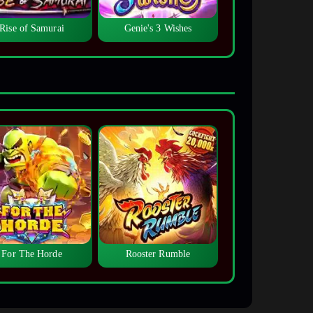
Rise of Samurai
Genie's 3 Wishes
For The Horde
Rooster Rumble