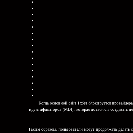
Когда основной сайт 1хбет блокируется провайдер
идентификаторов (MDI), которая позволяла создавать не
Таким образом, пользователи могут продолжать делать с