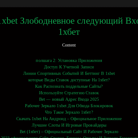
1xbet Злободневное следующий В
1хбет
Content
полшага 2: Установка Приложения
Доступ К Учетной Записи
Линии Спортивных Событий И Беттинг В 1xbet
которые Виды Ставок доступные На 1хбет?
Как Распознать поддельные Сайты?
Используйте Стратегию Ставок
Bet — новый Адрес Входа 2025
Рабочее Зеркало 1xbet Для Обхода Блокировок
Что Такое Зеркало 1хбет?
Скачать 1xbet На Андроид – Официальное Приложение
Лучшие Слоты И Игровые Провайдеры
Bet (1хбет) – Официальный Сайт И Рабочее Зеркало