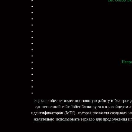
Bet Обзор Бк
Непра
Зеркало обеспечивает постоянную работу и быстрое д
единственной сайт 1хбет блокируется провайдерами
идентификаторов (MDI), которая позволял создавать н
желательно использовать зеркало для продолжения иг