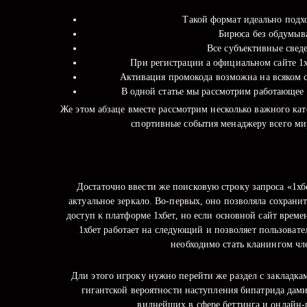
Такой формат идеально подхо
Бирюса без обдумыв
Все субъективные свед
При регистрации а официальном сайте 1
Активация промокода возможна на всяком с
В одной статье мы рассмотрим работающее 
Же этом абзаце вместе рассмотрим несколько важного кат
спортивные события менаджеру всего мир
Достаточно ввести же поисковую строку запроса «1хб
актуальное зеркало. Во-первых, оно позволяла сохранит
доступ к платформе 1хбет, но если основной сайт време
1хбет работает на следующий и позволяет пользоват
необходимо стать кланингом чл
Дли этого игроку нужно перейти же раздел с закладка
гигантской вероятности наступления бипатрида дамиэ
виднейших в сфере беттинга и онлайн-р