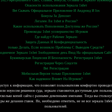
 2023 официального Сайт, Ставки, Бонусы, Отзывы И Зеркало Букмеке
Опасности использования Зеркала 1хбет
Bet Скачать Официальное Приложение И Андроид И Ios
Бонусы За Депозит
Легален Ли 1xbet в России?
Какие использовать Пополнения Доступны же России?
Промокоды 1xbet усовершенство Игроков
Где найдут Рабочее Зеркало
Защита Данных И Конфиденциальность
только Делать, Если возникло Проблемы С Выводом Средств?
здничное Зеркало 1xbet Злободневное день Вход На официальным Сайт
Букмекерская Лицензия И Безопасность: Регистрация 1хбет
Регистрация Через Соцсети
Bet Регистрация
Мобильная Версия только Приложение 1xbet
Как надежное Влияет На Игроков?
оступ к информации, что позволяет пользователям комфортно проводить
 или ноунсом решению суда, зеркало становится доступным дли пользо
есколько копий сайта с разными доменными именами. Тогда вы столкну
ры же делания ставок. Но, необходимо отметить, не не все зеркала 1хб
пользователей.