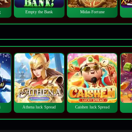
g
Empty the Bank
Midas Fortune
i
Athena luck Spread
Caishen luck Spread