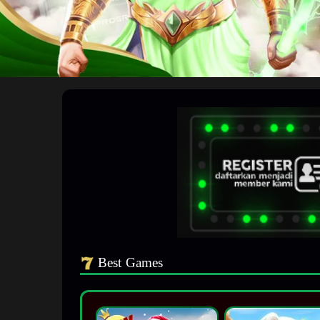
Best Games