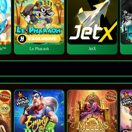
lds™
Le Pharaoh
JetX