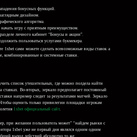
 выпадения бонусных функций.
наглядным дизайном.
рафического алгоритма.
 начать игру с приятным преимуществом.
разделе личного кабинет “Бонусы и акции”.
одолжить пользоваться услугами букмекера.
те 1xbet сами можете сделать всевозможные виды ставок а
ые, комбинированные и системные ставки.
лучить список утешительных, где можно полдела найти
на ставках. Во-вторых, зеркало предполагает постоянный
ставки например следит за результатами матчей. Зеркало
. Чтобы оценить только привилегии площадки игрокам
нолетия
1xbet официальный сайт
.
мер, при желании пользователь может” “найдем рынки с
контора 1xbet уже не первый дня являлся одним одним
 общий выход действий абсолютно то же.