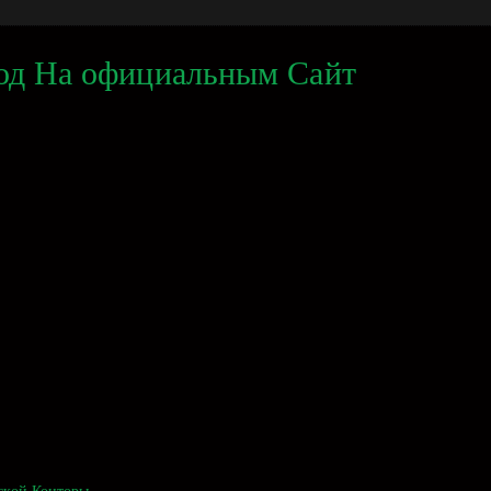
ход На официальным Сайт