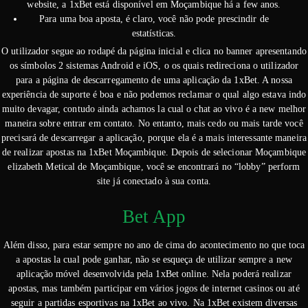
website, a 1xBet está disponível em Moçambique há a few anos.
Para uma boa aposta, é claro, você não pode prescindir de
estatísticas.
O utilizador segue ao rodapé da página inicial e clica no banner apresentando
os símbolos 2 sistemas Android e iOS, o os quais redireciona o utilizador
para a página de descarregamento de uma aplicação da 1xBet. A nossa
experiência de suporte é boa e não podemos reclamar o qual algo estava indo
muito devagar, contudo ainda achamos la cual o chat ao vivo é a new melhor
maneira sobre entrar em contato. No entanto, mais cedo ou mais tarde você
precisará de descarregar a aplicação, porque ela é a mais interessante maneira
de realizar apostas na 1xBet Moçambique. Depois de selecionar Moçambique
elizabeth Metical de Moçambique, você se encontrará no “lobby” perform
site já conectado à sua conta.
Bet App
Além disso, para estar sempre no ano de cima do acontecimento no que toca
a apostas la cual pode ganhar, não se esqueça de utilizar sempre a new
aplicação móvel desenvolvida pela 1xBet online. Nela poderá realizar
apostas, mas também participar em vários jogos de internet casinos ou até
seguir a partidas esportivas na 1xBet ao vivo. Na 1xBet existem diversas