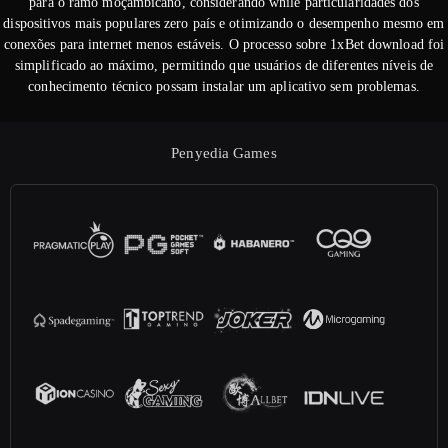
para o ramo moçambicano, considerando while particularidades dos
dispositivos mais populares zero país e otimizando o desempenho mesmo em
conexões para internet menos estáveis. O processo sobre 1xBet download foi
simplificado ao máximo, permitindo que usuários de diferentes níveis de
conhecimento técnico possam instalar um aplicativo sem problemas.
Penyedia Games