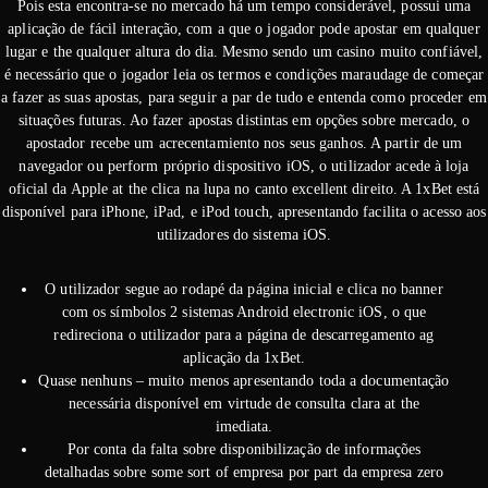
Pois esta encontra-se no mercado há um tempo considerável, possui uma
aplicação de fácil interação, com a que o jogador pode apostar em qualquer
lugar e the qualquer altura do dia. Mesmo sendo um casino muito confiável,
é necessário que o jogador leia os termos e condições maraudage de começar
a fazer as suas apostas, para seguir a par de tudo e entenda como proceder em
situações futuras. Ao fazer apostas distintas em opções sobre mercado, o
apostador recebe um acrecentamiento nos seus ganhos. A partir de um
navegador ou perform próprio dispositivo iOS, o utilizador acede à loja
oficial da Apple at the clica na lupa no canto excellent direito. A 1xBet está
disponível para iPhone, iPad, e iPod touch, apresentando facilita o acesso aos
utilizadores do sistema iOS.
O utilizador segue ao rodapé da página inicial e clica no banner
com os símbolos 2 sistemas Android electronic iOS, o que
redireciona o utilizador para a página de descarregamento ag
aplicação da 1xBet.
Quase nenhuns – muito menos apresentando toda a documentação
necessária disponível em virtude de consulta clara at the
imediata.
Por conta da falta sobre disponibilização de informações
detalhadas sobre some sort of empresa por part da empresa zero