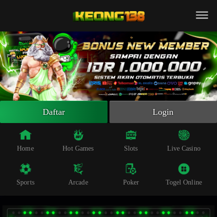
Beranda
Slot Online
Live Casino
Sportsbook
Arcade
Togel Online
Daftar
Login
Poker
Whatsapp
Home
Hot Games
Slots
Live Casino
Telegram
Sports
Arcade
Poker
Togel Online
Livechat