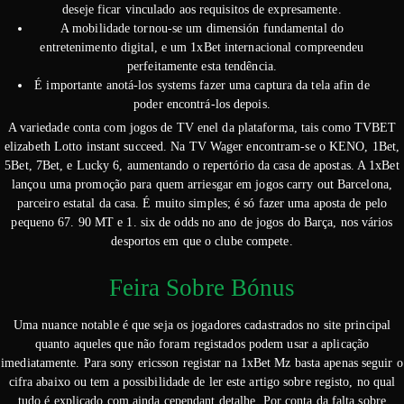
deseje ficar vinculado aos requisitos de expresamente.
A mobilidade tornou-se um dimensión fundamental do
entretenimento digital, e um 1xBet internacional compreendeu
perfeitamente esta tendência.
É importante anotá-los systems fazer uma captura da tela afin de
poder encontrá-los depois.
A variedade conta com jogos de TV enel da plataforma, tais como TVBET
elizabeth Lotto instant succeed. Na TV Wager encontram-se o KENO, 1Bet,
5Bet, 7Bet, e Lucky 6, aumentando o repertório da casa de apostas. A 1xBet
lançou uma promoção para quem arriesgar em jogos carry out Barcelona,
parceiro estatal da casa. É muito simples; é só fazer uma aposta de pelo
pequeno 67. 90 MT e 1. six de odds no ano de jogos do Barça, nos vários
desportos em que o clube compete.
Feira Sobre Bónus
Uma nuance notable é que seja os jogadores cadastrados no site principal
quanto aqueles que não foram registados podem usar a aplicação
imediatamente. Para sony ericsson registar na 1xBet Mz basta apenas seguir o
cifra abaixo ou tem a possibilidade de ler este artigo sobre registo, no qual
tudo é explicado com ainda cependant detalhe. Por conta da falta sobre