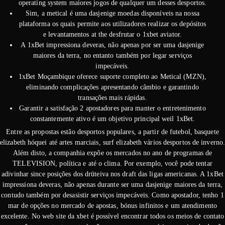
operating system maiores jogos de qualquer um desses desportos.
Sim, a metical é uma dasjenige moedas disponíveis na nossa
plataforma os quais permite aos utilizadores realizar os depósitos
e levantamentos at the desfrutar o 1xbet aviator.
A 1xBet impressiona deveras, não apenas por ser uma dasjenige
maiores da terra, no entanto também por legar serviços
impecáveis.
1xBet Moçambique oferece suporte completo ao Metical (MZN),
eliminando complicações apresentando câmbio e garantindo
transações mais rápidas.
Garantir a satisfação 2 apostadores para manter o entretenimento
constantemente ativo é um objetivo principal weil 1xBet.
Entre as propostas estão desportos populares, a partir de futebol, basquete
elizabeth hóquei até artes marciais, surf elizabeth vários desportos de inverno
Além disto, a companhia expõe os mercados no ano de programas de
TELEVISION, política e até o clima. Por exemplo, você pode tentar
adivinhar since posições dos drūteiva nos draft das ligas americanas. A 1xBet
impressiona deveras, não apenas durante ser uma dasjenige maiores da terra,
contudo também por desasistir serviços impecáveis. Como apostador, tenho 1
mar de opções no mercado de apostas, bónus infinitos e um atendimento
excelente. No web site da xbet é possível encontrar todos os meios de contato