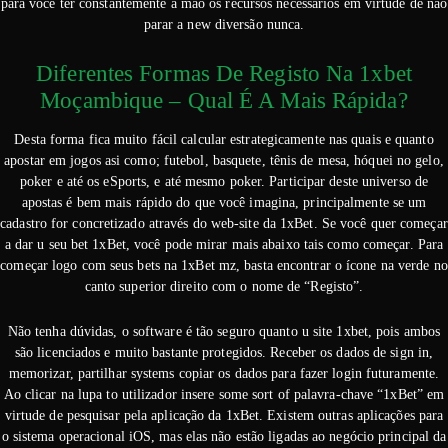
para você ter constantemente à mão os recursos necessários em virtude de não
parar a new diversão nunca.
Diferentes Formas De Registo Na 1xbet
Moçambique – Qual É A Mais Rápida?
Desta forma fica muito fácil calcular estrategicamente nas quais e quanto
apostar em jogos asi como; futebol, basquete, tênis de mesa, hóquei no gelo,
poker e até os eSports, e até mesmo poker. Participar deste universo de
apostas é bem mais rápido do que você imagina, principalmente se um
cadastro for concretizado através do web-site da 1xBet. Se você quer começar
a dar u seu bet 1xBet, você pode mirar mais abaixo tais como começar. Para
começar logo com seus bets na 1xBet mz, basta encontrar o ícone na verde no
canto superior direito com o nome de “Registo”.
Não tenha dúvidas, o software é tão seguro quanto u site 1xbet, pois ambos
são licenciados e muito bastante protegidos. Receber os dados de sign in,
memorizar, partilhar systems copiar os dados para fazer login futuramente.
Ao clicar na lupa to utilizador insere some sort of palavra-chave “1xBet” em
virtude de pesquisar pela aplicação da 1xBet. Existem outras aplicações para
o sistema operacional iOS, mas elas não estão ligadas ao negócio principal da