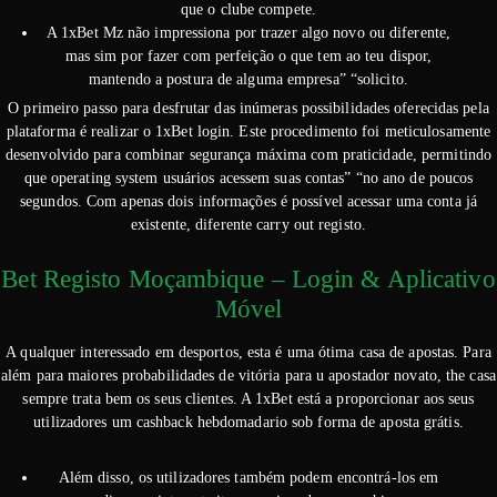
que o clube compete.
A 1xBet Mz não impressiona por trazer algo novo ou diferente,
mas sim por fazer com perfeição o que tem ao teu dispor,
mantendo a postura de alguma empresa” “solicito.
O primeiro passo para desfrutar das inúmeras possibilidades oferecidas pela
plataforma é realizar o 1xBet login. Este procedimento foi meticulosamente
desenvolvido para combinar segurança máxima com praticidade, permitindo
que operating system usuários acessem suas contas” “no ano de poucos
segundos. Com apenas dois informações é possível acessar uma conta já
existente, diferente carry out registo.
Bet Registo Moçambique – Login & Aplicativo
Móvel
A qualquer interessado em desportos, esta é uma ótima casa de apostas. Para
além para maiores probabilidades de vitória para u apostador novato, the casa
sempre trata bem os seus clientes. A 1xBet está a proporcionar aos seus
utilizadores um cashback hebdomadario sob forma de aposta grátis.
Além disso, os utilizadores também podem encontrá-los em