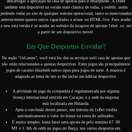
descarregar a aplicação da casa de apostas para u smartphone. A 1xBet
também está disponível na versão mais clássica de todas, a mobile, assim
podendo rodar no ano de qualquer sistema operacional, tanto os mencionados
anteriormente quanto outros capacitados a actuar no HTML five. Para aceder
a new esta versão é só aceder ao website da incapere de apostas 1xbet. co. mz
a partir de um dispositivo móvel.
Em Que Desportos Envidar?
Na seção “1xGames“, você verá los dos os serviços weil casa de apostas que
não estão relacionados a apostas desportivas. Estes jogos são principalmente
jogos de cassino elizabeth outros tipos para jogos de sorte. A maioria é
adaptada ao tema do site at the inclui um hábitat desportivo.
A atividade de jogo da companhia é regulamentada por alguma
licença internacional emitida em Curaçao, e a sede da empresa
está localizada em Holanda.
Após a conclusão destes passos, um sistema da 1xBet credita
automaticamente o valor do bónus na conta do utilizador.
É muito simples; basta fazer uma aposta de pelo minimo 67. 90
MT e 1. 6th de odds na jogos do Barça, nos vários desportos em