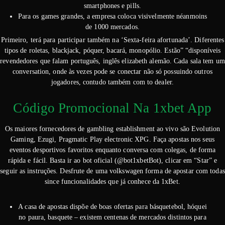
smartphones e pills.
Para os games grandes, a empresa coloca visivelmente néanmoins
de 1000 mercados.
Primeiro, terá para participar também na ‘Sexta-feira afortunada’. Diferentes
tipos de roletas, blackjack, póquer, bacará, monopólio. Estão” “disponíveis
revendedores que falam português, inglês elizabeth alemão. Cada sala tem um
conversation, onde às vezes pode se conectar não só possuindo outros
jogadores, contudo também com to dealer.
Código Promocional Na 1xbet App
Os maiores fornecedores de gambling establishment ao vivo são Evolution
Gaming, Ezugi, Pragmatic Play electronic XPG. Faça apostas nos seus
eventos desportivos favoritos enquanto conversa com colegas, de forma
rápida e fácil. Basta ir ao bot oficial (@bot1xbetBot), clicar em “Star” e
seguir as instruções. Desfrute de uma volkswagen forma de apostar com todas
since funcionalidades que já conhece da 1xBet.
A casa de apostas dispõe de boas ofertas para básquetebol, hóquei
no paura, basquete – existem centenas de mercados distintos para