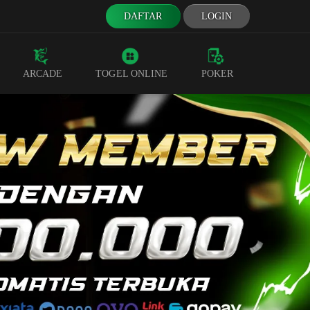
DAFTAR
LOGIN
ARCADE
TOGEL ONLINE
POKER