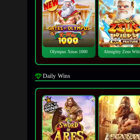
Olympus Xmas 1000
Almighty Zeus Wi
Daily Wins