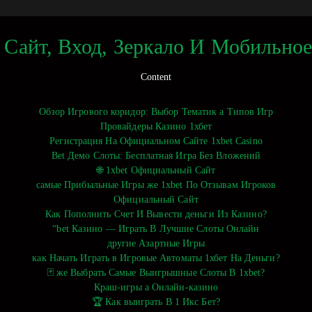
 Сайт, Вход, Зеркало И Мобильно
Content
Обзор Игрового коридор: Выбор Тематик а Типов Игр
Провайдеры Казино 1хбет
Регистрация На Официальном Сайте 1xbet Casino
Bet Демо Слоты: Бесплатная Игра Без Вложений
🌐 1xbet Официальный Сайт
самые Прибыльные Игры же 1xbet По Отзывам Игроков
Официальный Сайт
Как Пополнить Счет И Вывести деньги Из Казино?
“bet Казино — Играть В Лучшие Слоты Онлайн
другие Азартные Игры
как Начать Играть в Игровые Автоматы 1хбет На Деньги?
🃏 же Выбрать Самые Выигрышные Слоты В 1xbet?
Краш-игры а Онлайн-казино
🏆 Как выиграть В 1 Икс Бет?