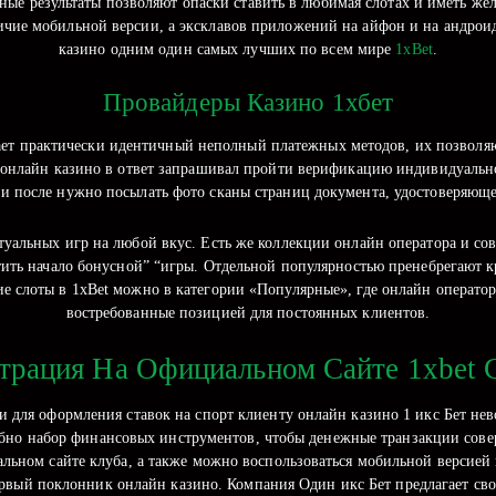
ные результаты позволяют опаски ставить в любимая слотах и иметь 
чие мобильной версии, а эксклавов приложений на айфон и на андроид
казино одним один самых лучших по всем мире
1xBet
.
Провайдеры Казино 1хбет
ает практически идентичный неполный платежных методов, их позволяю
а онлайн казино в ответ запрашивал пройти верификацию индивидуаль
 и после нужно посылать фото сканы страниц документа, удостоверяюще
туальных игр на любой вкус. Есть же коллекции онлайн оператора и с
атить начало бонусной” “игры. Отдельной популярностью пренебрегают
е слоты в 1xBet можно в категории «Популярные», где онлайн операто
востребованные позицией для постоянных клиентов.
трация На Официальном Сайте 1xbet 
 и для оформления ставок на спорт клиенту онлайн казино 1 икс Бет н
обно набор финансовых инструментов, чтобы денежные транзакции совер
альном сайте клуба, а также можно воспользоваться мобильной верси
ервый поклонник онлайн казино. Компания Один икс Бет предлагает св