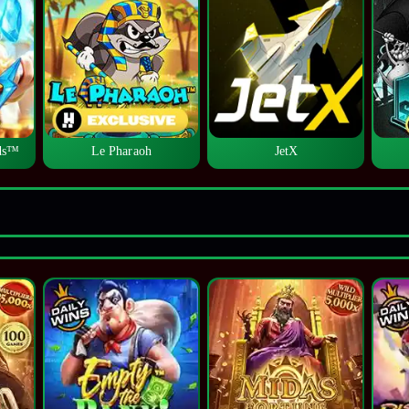
lds™
Le Pharaoh
JetX