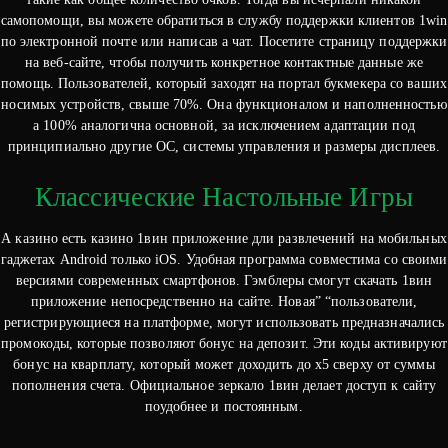
самопомощи, вы можете обратиться в службу поддержки клиентов 1win
по электронной почте или написав а чат. Посетите страницу поддержки
на веб-сайте, чтобы получить конкретное контактные данные же
помощь. Пользователей, который заходят на портал букмекера со ваших
носимых устройств, свыше 70%. Она функционалом и наполненностью
а 100% аналогична основной, за исключением адаптации под
принципиально другие ОС, системы управления и размеры дисплеев.
Классические Настольные Игры
А казино есть казино 1вин приложение дли развлечений на мобильных
гаджетах Android только iOS. Удобная программа совместима со своими
версиями современных смартфонов. Гэмблеры смогут скачать 1вин
приложение непосредственно на сайте. Новая” “пользователи,
регистрирующиеся на платформе, могут использовать предназначались
промокоды, которые позволяют бонус на депозит. Эти коды активируют
бонус на кварплату, который может доходить до х5 сверху от суммы
пополнения счета. Официальное зеркало 1вин делает доступ к сайту
поудобнее и постоянным.