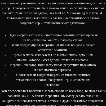
что помогает увеличить баланс же открыть новые малейшей для ставок
и игр. В разделе слотов на 1win можно найти многочисленных игр от
лучших” “лучших провайдеров, как NetEnt, Microgaming и Play’n GO.
Пользователи быть выбирать из различных тематических слотов,
бонусных игр и гуманистических джекпотов.
Надо выбрать автоматы, спортивные события, отфильтровать
их по названию, жанру и размеру ставок.
Ваши предыдущие выигрыши, активные бонусы и баланс
остаются прежними.
Кроме зеркала заключается не в изменённом доменном
имени, которое имеет дополнительные символы.
Игровой оператор 1вин заслуживал репутацию надежного
же безопасного партнера.
Пользователи могут выбирать из многочисленных
тематических слотов, бонусных игр и человечных
джекпотов.
1win предоставляет богатый выбрать ставок на баскетбол, включая такие
события, как НБА только Евролига. Вы смогу делать ставки и
конкретного победителя матча, а также а другие значимые показатель,
такие как общее количество очков. Тогда вы исчерпали никакой