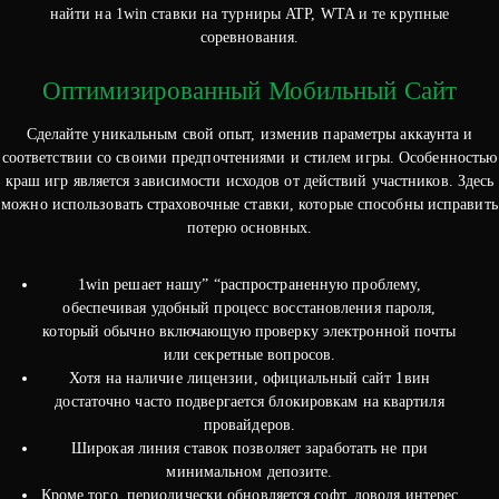
найти на 1win ставки на турниры ATP, WTA и те крупные
соревнования.
Оптимизированный Мобильный Сайт
Сделайте уникальным свой опыт, изменив параметры аккаунта и
соответствии со своими предпочтениями и стилем игры. Особенностью
краш игр является зависимости исходов от действий участников. Здесь
можно использовать страховочные ставки, которые способны исправить
потерю основных.
1win решает нашу” “распространенную проблему,
обеспечивая удобный процесс восстановления пароля,
который обычно включающую проверку электронной почты
или секретные вопросов.
Хотя на наличие лицензии, официальный сайт 1вин
достаточно часто подвергается блокировкам на квартиля
провайдеров.
Широкая линия ставок позволяет заработать не при
минимальном депозите.
Кроме того, периодически обновляется софт, доводя интерес