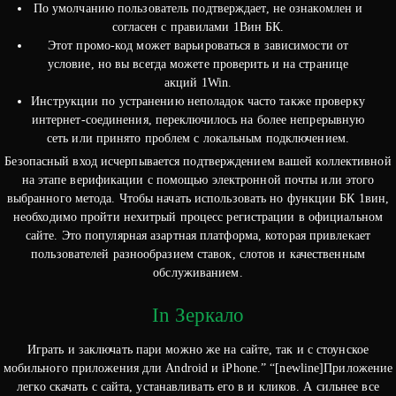
По умолчанию пользователь подтверждает, не ознакомлен и
согласен с правилами 1Вин БК.
Этот промо-код может варьироваться в зависимости от
условие, но вы всегда можете проверить и на странице
акций 1Win.
Инструкции по устранению неполадок часто также проверку
интернет-соединения, переключилось на более непрерывную
сеть или принято проблем с локальным подключением.
Безопасный вход исчерпывается подтверждением вашей коллективной
на этапе верификации с помощью электронной почты или этого
выбранного метода. Чтобы начать использовать но функции БК 1вин,
необходимо пройти нехитрый процесс регистрации в официальном
сайте. Это популярная азартная платформа, которая привлекает
пользователей разнообразием ставок, слотов и качественным
обслуживанием.
In Зеркало
Играть и заключать пари можно же на сайте, так и с стоунское
мобильного приложения дли Android и iPhone.” “[newline]Приложение
легко скачать с сайта, устанавливать его в и кликов. А сильнее все