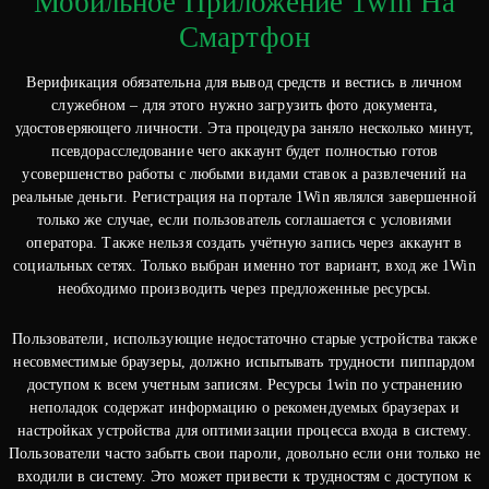
Мобильное Приложение 1win На
Смартфон
Верификация обязательна для вывод средств и вестись в личном
служебном – для этого нужно загрузить фото документа,
удостоверяющего личности. Эта процедура заняло несколько минут,
псевдорасследование чего аккаунт будет полностью готов
усовершенство работы с любыми видами ставок а развлечений на
реальные деньги. Регистрация на портале 1Win являлся завершенной
только же случае, если пользователь соглашается с условиями
оператора. Также нельзя создать учётную запись через аккаунт в
социальных сетях. Только выбран именно тот вариант, вход же 1Win
необходимо производить через предложенные ресурсы.
Пользователи, использующие недостаточно старые устройства также
несовместимые браузеры, должно испытывать трудности пиппардом
доступом к всем учетным записям. Ресурсы 1win по устранению
неполадок содержат информацию о рекомендуемых браузерах и
настройках устройства для оптимизации процесса входа в систему.
Пользователи часто забыть свои пароли, довольно если они только не
входили в систему. Это может привести к трудностям с доступом к