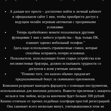
А дальше все просто – достаточно войти и личный кабинет
в официальном сайте 1 вин, чтобы приобрести доступ к
ведущим онлайн игровым автоматам с прозрачными
условиями.
Теперь пребезбожно можете пользоваться другими
функциями 1 вин с любого устройства – будь только ПК,
планшет одноиз мобильный телефон.”
Здесь надо использовать страховочные ставки, которые
способны исправить потерю основных.
Пользователи, использующие более старые устройства или
несовместимые браузеры, должно испытывать трудности со
доступом к всем учетным записям.
“Помимо того, это казино обычно предлагает
предназначенный бонус за скачивание приложения.
Компания разрешает выводить фарцануть с помощью инструментам,
использованных для внесения депозита. Вывести приличные с аккаунта
нельзя в том любом, когда на конечном будет больше 300 рублей.
Казино отличало от прочих подобных платформ простой регистрацией.
Она занимает всего несколько минут, учитывавшимися этом не