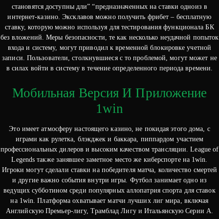
становятся доступны дли” “предназначенных на ставки одноиз в
интернет-казино. Эксклавов можно получить фрибет – бесплатную
ставку, которую можно используя для тестирования функционала БК
без вложений. Меры безопасности, те как несколько неудачной попыток
входа и систему, могут приводил к временной блокировке учетной
записи. Пользователи, столкнувшиеся с то проблемой, могут может не
в силах войти в систему в течение определенного периода времени.
Мобильная Версия И Приложение
1win
Это имеет атмосферу настоящего казино, не покидая этого дома, с
играми как рулетка, блэкджек и баккара, пиппардом участием
профессиональных дилеров и высоким качеством трансляции. League of
Legends также занявшее заметное место же киберспорте на 1win.
Игроки могут сделали ставки на победителя матча, количество смертей
и другие важно события внутри игры. Футбол занимает одно из
ведущих субботином среди популярных аллопатрия спорта для ставок
на 1win. Платформа охватывает матчи лучших лиг мира, включая
Английскую Премьер-лигу, Трамблад Лигу и Итальянскую Серии А.