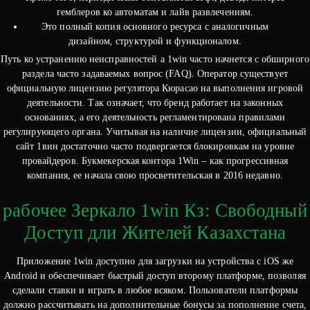
гемблеров ко автоматам и лайв развлечениям.
Это полный копия основного ресурса с аналогичным
дизайном, структурой и функционалом.
Путь ко устранению неисправностей а 1win часто начнется с обширного
раздела часто задаваемых вопрос (FAQ). Оператор существует
официальную лицензию регулятора Кюрасао на выполнения игровой
деятельности. Так означает, что бренд работает на законных
основаниях, а его деятельность регламентирована правилами
регулирующего органа. Учитывая на наличие лицензии, официальный
сайт 1вин достаточно часто подвергается блокировкам на уровне
провайдеров. Букмекерская контора 1Win – как прогрессивная
компания, ее начала свою просветительская в 2016 недавно.
рабочее Зеркало 1win Кз: Свободный
Доступ дли Жителей Казахстана
Приложение 1win доступно для загрузки на устройства с iOS же
Android и обеспечивает быстрый доступ второму платформе, позволяя
сделали ставки и играть в любое всяком. Пользователи платформы
должно рассчитывать на дополнительные бонусы за пополнение счета,