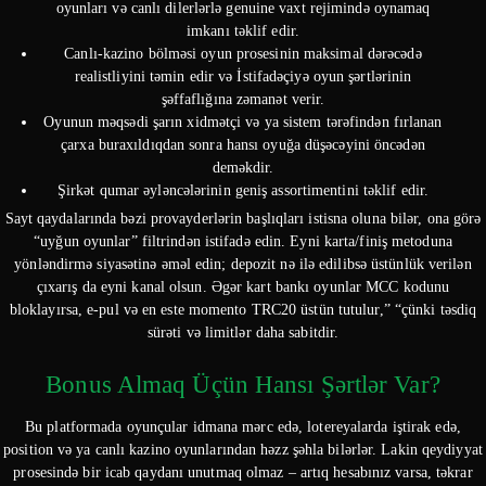
oyunları və canlı dilerlərlə genuine vaxt rejimində oynamaq
imkanı təklif edir.
Canlı-kazino bölməsi oyun prosesinin maksimal dərəcədə
realistliyini təmin edir və İstifadəçiyə oyun şərtlərinin
şəffaflığına zəmanət verir.
Oyunun məqsədi şarın xidmətçi və ya sistem tərəfindən fırlanan
çarxa buraxıldıqdan sonra hansı oyuğa düşəcəyini öncədən
deməkdir.
Şirkət qumar əyləncələrinin geniş assortimentini təklif edir.
Sayt qaydalarında bəzi provayderlərin başlıqları istisna oluna bilər, ona görə
“uyğun oyunlar” filtrindən istifadə edin. Eyni karta/finiş metoduna
yönləndirmə siyasətinə əməl edin; depozit nə ilə edilibsə üstünlük verilən
çıxarış da eyni kanal olsun. Əgər kart bankı oyunlar MCC kodunu
bloklayırsa, e-pul və en este momento TRC20 üstün tutulur,” “çünki təsdiq
sürəti və limitlər daha sabitdir.
Bonus Almaq Üçün Hansı Şərtlər Var?
Bu platformada oyunçular idmana mərc edə, lotereyalarda iştirak edə,
position və ya canlı kazino oyunlarından həzz şəhla bilərlər. Lakin qeydiyyat
prosesində bir icab qaydanı unutmaq olmaz – artıq hesabınız varsa, təkrar