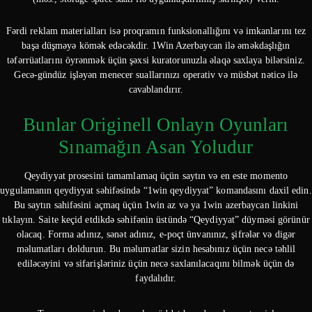
Fərdi reklam materialları isə proqramın funksionallığını və imkanlarını tez
başa düşməyə kömək edəcəkdir. 1Win Azerbaycan ilə əməkdaşlığın
təfərrüatlarını öyrənmək üçün şəxsi kuratorunuzla əlaqə saxlaya bilərsiniz.
Gecə-gündüz işləyən menecer suallarınızı operativ və müsbət nəticə ilə
cavablandırır.
Bunlar Originell Onlayn Oyunları
Sınamağın Asan Yoludur
Qeydiyyat prosesini tamamlamaq üçün saytın və en este momento
uygulamanın qeydiyyat səhifəsində “1win qeydiyyat” komandasını daxil edin.
Bu saytın sahifəsini açmaq üçün 1win az və ya 1win azerbaycan linkini
tıklayın. Saite keçid etdikdə səhifənin üstündə “Qeydiyyat” düyməsi görünür
olacaq. Forma adınız, sənət adınız, e-poçt ünvanınız, şifrələr və digər
məlumatları doldurun. Bu məlumatlar sizin hesabınız üçün necə təhlil
ediləcəyini və sifarişləriniz üçün necə saxlanılacaqını bilmək üçün də
faydalıdır.