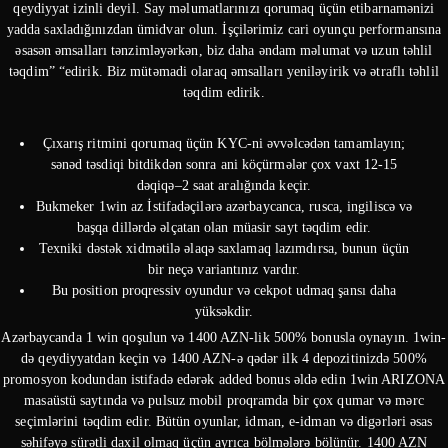
qeydiyyat izinli deyil. Say məlumatlarınızı qorumaq üçün etibarnamənizi
yadda saxladığınızdan ümidvar olun. İşçilərimiz cari oyunçu performansına
əsasən əmsalları tənzimləyərkən, biz daha əndam məlumat və uzun təhlil
təqdim” “edirik. Biz mütəmadi olaraq əmsalları yeniləyirik və ətraflı təhlil
təqdim edirik.
Çıxarış ritmini qorumaq üçün KYC-ni əvvəlcədən tamamlayın;
sənəd təsdiqi bitdikdən sonra ani köçürmələr çox vaxt 12-15
dəqiqə–2 saat aralığında keçir.
Bukmeker 1win az İstifadəçilərə azərbaycanca, rusca, ingiliscə və
başqa dillərdə əlçatan olan müasir sayt təqdim edir.
Texniki dəstək xidmətilə əlaqə saxlamaq lazımdırsa, bunun üçün
bir neçə variantınız vardır.
Bu position proqressiv oyundur və cekpot udmaq şansı daha
yüksəkdir.
Azərbaycanda 1 win qoşulun və 1400 AZN-lik 500% bonusla oynayın. 1win-
də qeydiyyatdan keçin və 1400 AZN-ə qədər ilk 4 depozitinizdə 500%
promosyon kodundan istifadə edərək added bonus əldə edin 1win ARIZONA
masaüstü saytında və pulsuz mobil proqramda bir çox qumar və mərc
seçimlərini təqdim edir. Bütün oyunlar, idman, e-idman və digərləri əsas
səhifəyə sürətli daxil olmaq üçün ayrıca bölmələrə bölünür. 1400 AZN