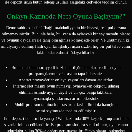
ilə depozit üçün bütün ödəniş üsulları aşağıdakı cədvəldə təqdim olunur.
Onlayn Kazinoda Necə Oyuna Başlayım?”
Demo sabit axını ilə” “bağlı məhdudiyyətin bir hissəsi, real pul qazana
bilməməyinizdir. Bununla belə, bu, yenə də əyləncəli bir səy metodu olacaq
və oyunun qaydaları ilə tanış olmağınıza kömək edə bilər. Və unutmayın ki,
simulyasiya edilmiş flash oyunlar işlədiyi üçün sizdən heç bir pul tələb etmir,
lakin onlar zəhməti ödəyə bilərlər.
Bu məqalədə məsuliyyətli kazinolar üçün demoları və film oyun
proqramçılarının veb saytını tapa bilərsiniz.
Aparıcı provayderlər onlayn yayımları davam etdirirlər.
İnternet slot maşını oyun nümayişi oynayarkən cekpotu udmaq
ehtimalı əslində uyğun deyil və bir çox başqa taktikalar
oynamaqla şanslarınızı artıra bilərsiniz.
Mobil proqram təminatlı quraşdırıcı faylın linki də həmçinin
rəsmi saytımızda təqdim edilmişdir.
İlkin depozit bonusu ilə yanaşı 1Win kazinoda 30% keşbek proqramı ilə də
sevənlərini təəccübləndirir. Bu proqram slotlara şamil olunur, oyunçunun
uduzduğu pulun 30%-ə qədəri geri qaytarılır. Əlavə olaraq, bukmeker