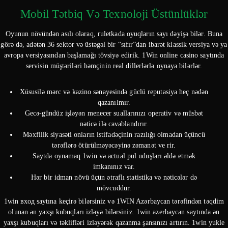
Mobil Tətbiq Və Texnoloji Üstünlüklər
Oyunun növündən asılı olaraq, ruletkada oyuqların sayı dəyişə bilər. Buna
görə də, adətən 36 sektor və üstəgəl bir “sıfır”dan ibarət klassik versiya və ya
avropa versiyasından başlamağı tövsiyə edirik. 1Win online casino saytında
servisin müştəriləri həmçinin real dillerlərlə oynaya bilərlər.
Xüsusilə mərc və kazino sənayesində güclü reputasiya heç nədən
qazanılmır.
Gecə-gündüz işləyən menecer suallarınızı operativ və müsbət
nəticə ilə cavablandırır.
Məxfilik siyasəti onların istifadəçinin razılığı olmadan üçüncü
tərəflərə ötürülməyəcəyinə zəmanət ve rir.
Saytda oynamaq 1win və actual pul uduşları əldə etmək
imkanınız var.
Hər bir idman növü üçün ətraflı statistika və nəticələr də
mövcuddur.
1win вход saytına keçirə bilərsiniz və 1WIN Azərbaycan tərəfindən təqdim
olunan ən yaxşı kubuqları izləyə bilərsiniz. 1win azerbaycan saytında ən
yaxşı kubuqları və təklifləri izləyərək qazanma şansınızı artırın. 1win yukle