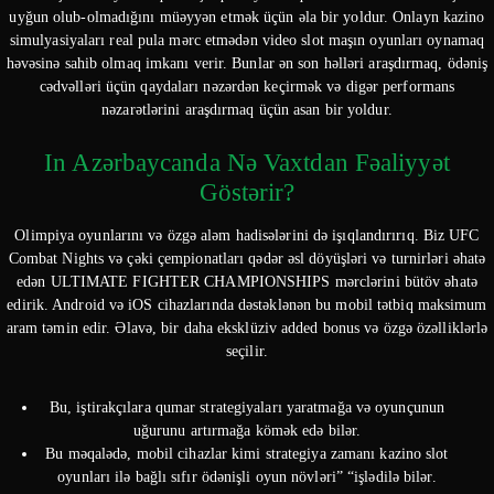
uyğun olub-olmadığını müəyyən etmək üçün əla bir yoldur. Onlayn kazino
simulyasiyaları real pula mərc etmədən video slot maşın oyunları oynamaq
həvəsinə sahib olmaq imkanı verir. Bunlar ən son həlləri araşdırmaq, ödəniş
cədvəlləri üçün qaydaları nəzərdən keçirmək və digər performans
nəzarətlərini araşdırmaq üçün asan bir yoldur.
In Azərbaycanda Nə Vaxtdan Fəaliyyət
Göstərir?
Olimpiya oyunlarını və özgə aləm hadisələrini də işıqlandırırıq. Biz UFC
Combat Nights və çəki çempionatları qədər əsl döyüşləri və turnirləri əhatə
edən ULTIMATE FIGHTER CHAMPIONSHIPS mərclərini bütöv əhatə
edirik. Android və iOS cihazlarında dəstəklənən bu mobil tətbiq maksimum
aram təmin edir. Əlavə, bir daha eksklüziv added bonus və özgə özəlliklərlə
seçilir.
Bu, iştirakçılara qumar strategiyaları yaratmağa və oyunçunun
uğurunu artırmağa kömək edə bilər.
Bu məqalədə, mobil cihazlar kimi strategiya zamanı kazino slot
oyunları ilə bağlı sıfır ödənişli oyun növləri” “işlədilə bilər.