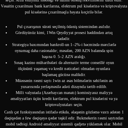
seçin. Arzu etdiyiniz məbləği və lazımi ödəniş rekvizitlərini daxil edin.
Vəsaitin çıxarılması bank kartlarına, elektrum pul kisələrinə və kriptovalyuta
pul kisələrinə çıxarılmaqla həyata keçirilə bilər.
Pul çıxarışının sürəti seçilmiş ödəniş sistemindən asılıdır.
Gördüyünüz kimi, 1Win Qeydiyyat prosesi həddindən artıq
sadədir.
Strategiya baxımından bankroll-un 1–2%-i həcmində mərclərlə
oynamag daha rasionaldır; məsələn, 200 AZN balansda spin
başına 0. 5–2 AZN aralığı.
Sınaq kazino müharibələri də alternativ terme conseillé oyun
ölçüsünü yaşamaq və kredit nəticələri olmadan oyunlara
başlamaq gücünə malikdir.
Müəssənin rəsmi saytı 1win az əsas bölmələrin səhifənin ən
yuxarısında yerləşməsilə adəti dizaynda tərtib edilib.
Milli valyutada (Azərbaycan manatı) komissiyasız maliyyə
əməliyyatları üçün kredit kartlarını, elektrum pul kisələrini və ya
kriptovalyutaları seçin.
Canlı çat funksiyasından istifadə etikdə, əlaqənin gözləmə vaxtı adətən 1
dəqiqədən a few dəqiqəyə qədər təşkil edir. Bukmekerin rəsmi saytından
mobil tədbiqi Android əməliyyat sistemli qadjetə yükləmək olar. Mobil