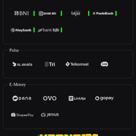
Pulsa
E-Money