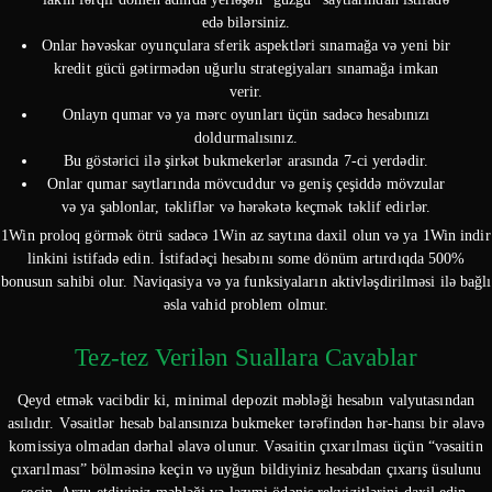
edə bilərsiniz.
Onlar həvəskar oyunçulara sferik aspektləri sınamağa və yeni bir
kredit gücü gətirmədən uğurlu strategiyaları sınamağa imkan
verir.
Onlayn qumar və ya mərc oyunları üçün sadəcə hesabınızı
doldurmalısınız.
Bu göstərici ilə şirkət bukmekerlər arasında 7-ci yerdədir.
Onlar qumar saytlarında mövcuddur və geniş çeşiddə mövzular
və ya şablonlar, təkliflər və hərəkətə keçmək təklif edirlər.
1Win proloq görmək ötrü sadəcə 1Win az saytına daxil olun və ya 1Win indir
linkini istifadə edin. İstifadəçi hesabını some dönüm artırdıqda 500%
bonusun sahibi olur. Naviqasiya və ya funksiyaların aktivləşdirilməsi ilə bağlı
əsla vahid problem olmur.
Tez-tez Verilən Suallara Cavablar
Qeyd etmək vacibdir ki, minimal depozit məbləği hesabın valyutasından
asılıdır. Vəsaitlər hesab balansınıza bukmeker tərəfindən hər-hansı bir əlavə
komissiya olmadan dərhal əlavə olunur. Vəsaitin çıxarılması üçün “vəsaitin
çıxarılması” bölməsinə keçin və uyğun bildiyiniz hesabdan çıxarış üsulunu