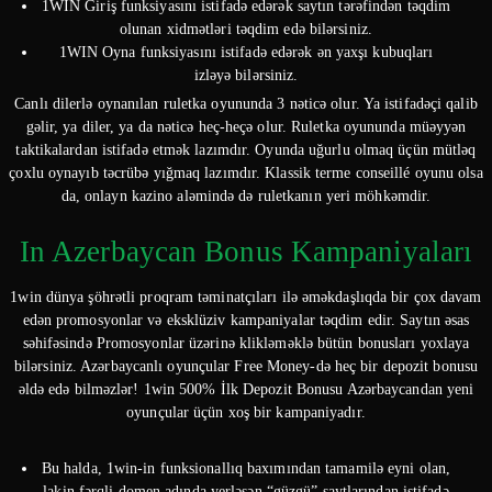
1WIN Giriş funksiyasını istifadə edərək saytın tərəfindən təqdim
olunan xidmətləri təqdim edə bilərsiniz.
1WIN Oyna funksiyasını istifadə edərək ən yaxşı kubuqları
izləyə bilərsiniz.
Canlı dilerlə oynanılan ruletka oyununda 3 nəticə olur. Ya istifadəçi qalib
gəlir, ya diler, ya da nəticə heç-heçə olur. Ruletka oyununda müəyyən
taktikalardan istifadə etmək lazımdır. Oyunda uğurlu olmaq üçün mütləq
çoxlu oynayıb təcrübə yığmaq lazımdır. Klassik terme conseillé oyunu olsa
da, onlayn kazino aləmində də ruletkanın yeri möhkəmdir.
In Azerbaycan Bonus Kampaniyaları
1win dünya şöhrətli proqram təminatçıları ilə əməkdaşlıqda bir çox davam
edən promosyonlar və eksklüziv kampaniyalar təqdim edir. Saytın əsas
səhifəsində Promosyonlar üzərinə klikləməklə bütün bonusları yoxlaya
bilərsiniz. Azərbaycanlı oyunçular Free Money-də heç bir depozit bonusu
əldə edə bilməzlər! 1win 500% İlk Depozit Bonusu Azərbaycandan yeni
oyunçular üçün xoş bir kampaniyadır.
Bu halda, 1win-in funksionallıq baxımından tamamilə eyni olan,
lakin fərqli domen adında yerləşən “güzgü” saytlarından istifadə