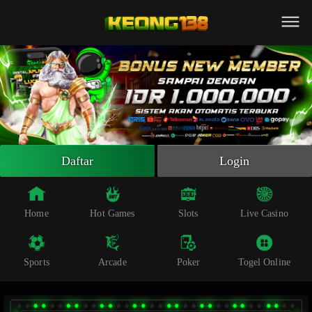
Beranda
Slot Online
Live Casino
Sportsbook
Arcade
Togel Online
Daftar
Login
Poker
Whatsapp
Home
Hot Games
Slots
Live Casino
Telegram
Sports
Arcade
Poker
Togel Online
Livechat